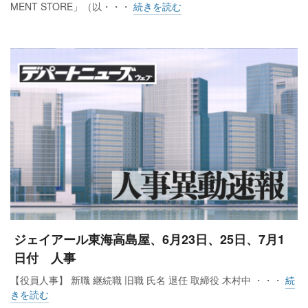
MENT STORE」（以・・・
続きを読む
戸はインバウンドも好調で、美術・宝飾・貴金属は2桁増だっ
た。10都市以外の7地区は、前年にはわずかに届かなかった
が、3地区でプラスとなった。都市と地方の差は前月より4.0ポ
イント改善した。大型クルーズ船の寄港地にある店舗ではイ
ンバウンド需要も拡大した。
商品別では、主要5品目のうち衣料品、雑貨、食品の3品目が
前年を上回った。主力の衣料品は、気温低下に伴い、コー
ト、ブルゾンといった冬物アウター類が紳士、婦人共に好調
だった。身の回り品は好不調に地域差があり、改装や催事効
果が見られる店舗ではラグジュアリーブランドを中心に売上
げを伸ばした。雑貨は化粧品と美術・宝飾・貴金属が堅調を
ジェイアール東海高島屋、6月23日、25日、7月1
維持した。食品は引き続き生鮮食品が低調だが、菓子は手土
日付 人事
産や歳暮、クリスマスなどのギフト需要増から4か月連続でプ
【役員人事】 新職 継続職 旧職 氏名 退任 取締役 木村中 ・・・
続
ラスとなった。おせちやクリスマスケーキの予約も堅調に推
きを読む
移した。