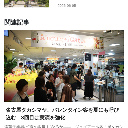
2026-06-05
関連記事
日本百貨店協会が調査した全国百貨店（70社・176店）の11月
売上高は5214億円余、前年比（店舗調整後）は0.9％増で4カ
月連続でプラスとなった。入店客数も1.7%増と2カ月連続でプ
ラスとなった。インバウンドの売上げが2.5%減と2カ月ぶりに
マイナスとなった一方で、休日2日増もあり、国内売上げは好
調に推移した。気温の低下に伴い、コートなどの冬物重衣料
を中心に防寒商材が伸長し、売上げ構成比の高い衣料品が全
名古屋タカシマヤ、バレンタイン客を夏にも呼び
体をけん引したほか、時計、宝飾などの高額品も各社企画の
込む 3回目は実演を強化
外商顧客向け催事などで好調に推移した。
洋菓子業界の‟夏の救世主”なるか――。ジェイアール名古屋タカシ