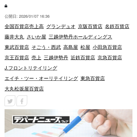
公開日: 2026/01/07 16:36
全国百貨店売上高
グランデュオ
京阪百貨店
名鉄百貨店
藤井大丸
さいか屋
三越伊勢丹ホールディングス
東武百貨店
そごう・西武
高島屋
松屋
小田急百貨店
京王百貨店
売上
三越伊勢丹
近鉄百貨店
京急百貨店
J.フロントリテイリング
エイチ・ツー・オーリテイリング
東急百貨店
大丸松坂屋百貨店