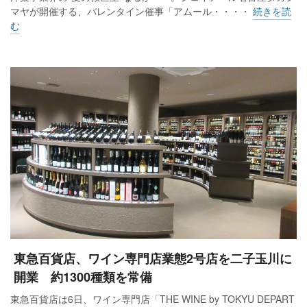
マヤが開催する、バレンタイン催事「アムール・・・・
続きを読
インバウンドの売上高は502億円で、2.5％減と2カ月ぶりにマ
む
イナスとなった。購買客数は50.8万人で、2.2％減と4カ月ぶり
にマイナスに転じた。高額品を含む一般物品がマイナスとな
ったが、化粧品、食品などの消耗品は4カ月連続で2桁増だっ
た。国別では、売上げ、客数ともに中国、台湾がプラスを維
持しているほか、欧米諸国も伸長した。香港、韓国は2桁減と
なった。
国内市場は1.3％増（シェア90.4％）と4カ月連続でプラスだっ
た。10都市は、札幌、仙台、横浜を除く東京、名古屋、京
都、大阪、神戸、広島、福岡の7地区がプラスとなり、1.7％増
と4カ月連続でプラスだった。10都市以外の7地区は0.1％減だ
ったが、近畿、中国、四国がプラスだった。
東急百貨店、ワイン専門店業態2号店を二子玉川に
開業 約1300種類を常備
インバウンドと国内を合わせた地区別では、国内売上げが好
東急百貨店は6日、ワイン専門店「THE WINE by TOKYU DEPART
調で衣料品と雑貨が伸長し、6地区でプラスだった。大阪、神