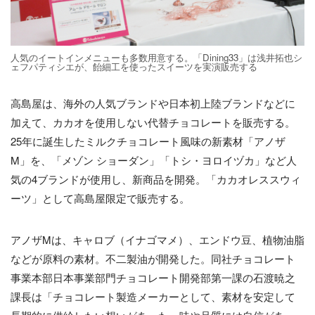
人気のイートインメニューも多数用意する。「Dining33」は浅井拓也シ
ェフパティシエが、飴細工を使ったスイーツを実演販売する
高島屋は、海外の人気ブランドや日本初上陸ブランドなどに
加えて、カカオを使用しない代替チョコレートを販売する。
25年に誕生したミルクチョコレート風味の新素材「アノザ
M」を、「メゾン ショーダン」「トシ・ヨロイヅカ」など人
気の4ブランドが使用し、新商品を開発。「カカオレススウィ
ーツ」として高島屋限定で販売する。
アノザMは、キャロブ（イナゴマメ）、エンドウ豆、植物油脂
などが原料の素材。不二製油が開発した。同社チョコレート
事業本部日本事業部門チョコレート開発部第一課の石渡暁之
課長は「チョコレート製造メーカーとして、素材を安定して