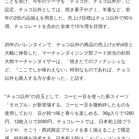
ことを受け、今年のテーマを「チョコか、チョコ以外か」に
設定。チョコ以外としては、焼き菓子やグミ、羊羹など、前
年の2倍の品揃えを用意した。売上げ目標はチョコ以外で50％
増、チョコレートを含めた全体で10％増を目指す。
25年のバレンタインで、チョコ以外の商品の売上げが約4倍と
大幅に伸長した。マーチャンダイジング部フード担当の杉田
大樹マーチャンダイザーは、「焼きたてのフィナンシェな
ど、『ここでしか味わえない』特別なものであれば、チョコ
以外も購入する方が多かった」と話す。
‟チョコ以外”の目玉として、コーヒー豆を使った新スイーツ
「モカブル」が新登場する。コーヒー豆を微粉砕したものを
使用しており、豆が持つ味と香りを楽しめる。36g入りで1280
円、12枚入りで2090円。チョコレートでは、日本初上陸ブラ
ンドや、そごう・西武限定ブランドを多く揃えることで限定
感、特別感を訴求する。日本初上陸は「メゾン・コンスタン