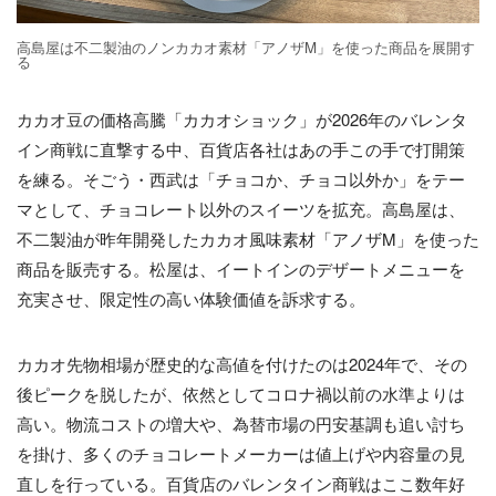
高島屋は不二製油のノンカカオ素材「アノザM」を使った商品を展開す
る
カカオ豆の価格高騰「カカオショック」が2026年のバレンタ
イン商戦に直撃する中、百貨店各社はあの手この手で打開策
を練る。そごう・西武は「チョコか、チョコ以外か」をテー
マとして、チョコレート以外のスイーツを拡充。高島屋は、
不二製油が昨年開発したカカオ風味素材「アノザM」を使った
商品を販売する。松屋は、イートインのデザートメニューを
充実させ、限定性の高い体験価値を訴求する。
カカオ先物相場が歴史的な高値を付けたのは2024年で、その
後ピークを脱したが、依然としてコロナ禍以前の水準よりは
高い。物流コストの増大や、為替市場の円安基調も追い討ち
を掛け、多くのチョコレートメーカーは値上げや内容量の見
直しを行っている。百貨店のバレンタイン商戦はここ数年好