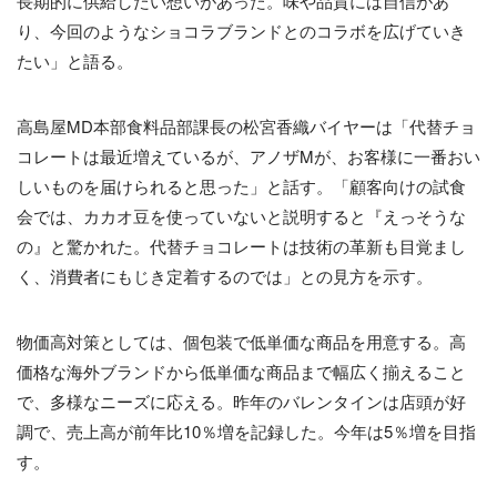
長期的に供給したい想いがあった。味や品質には自信があ
り、今回のようなショコラブランドとのコラボを広げていき
たい」と語る。
高島屋MD本部食料品部課長の松宮香織バイヤーは「代替チョ
コレートは最近増えているが、アノザMが、お客様に一番おい
しいものを届けられると思った」と話す。「顧客向けの試食
会では、カカオ豆を使っていないと説明すると『えっそうな
の』と驚かれた。代替チョコレートは技術の革新も目覚まし
く、消費者にもじき定着するのでは」との見方を示す。
物価高対策としては、個包装で低単価な商品を用意する。高
価格な海外ブランドから低単価な商品まで幅広く揃えること
で、多様なニーズに応える。昨年のバレンタインは店頭が好
調で、売上高が前年比10％増を記録した。今年は5％増を目指
す。