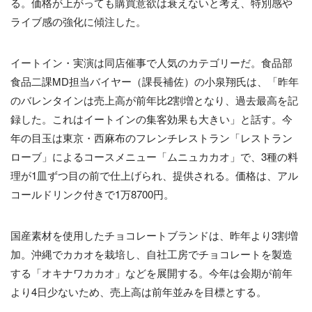
る。価格が上がっても購買意欲は衰えないと考え、特別感や
ライブ感の強化に傾注した。
イートイン・実演は同店催事で人気のカテゴリーだ。食品部
食品二課MD担当バイヤー（課長補佐）の小泉翔氏は、「昨年
のバレンタインは売上高が前年比2割増となり、過去最高を記
録した。これはイートインの集客効果も大きい」と話す。今
年の目玉は東京・西麻布のフレンチレストラン「レストラン
ローブ」によるコースメニュー「ムニュカカオ」で、3種の料
理が1皿ずつ目の前で仕上げられ、提供される。価格は、アル
コールドリンク付きで1万8700円。
国産素材を使用したチョコレートブランドは、昨年より3割増
加。沖縄でカカオを栽培し、自社工房でチョコレートを製造
する「オキナワカカオ」などを展開する。今年は会期が前年
より4日少ないため、売上高は前年並みを目標とする。