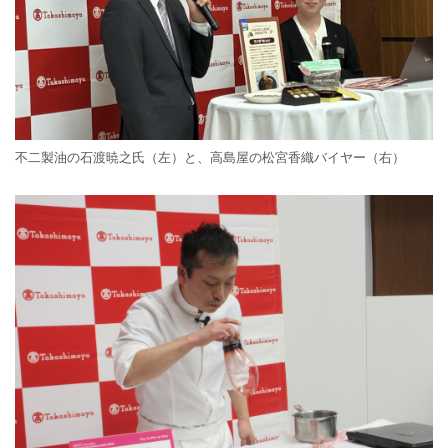
不二製油の石渡暁之氏（左）と、高島屋の松宮香織バイヤー（右）