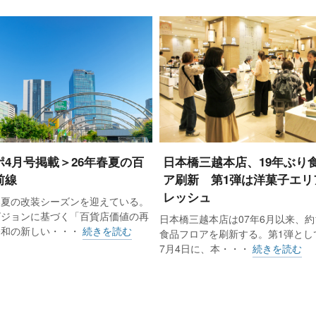
70社・178店）の5月売上高は4356億円余、前年比（店
イナスとなった。前年、単月の過去最高を記録した免税売上げ
動のほか、継続する円高傾向による免税売上げ減が影響した。入
ポ4月号掲載＞26年春夏の百
日本橋三越本店、19年ぶり
前線
ア刷新 第1弾は洋菓子エリ
なかった。物産展などの食品催事や外商顧客向け催事は奏功
レッシュ
春夏の改装シーズンを迎えている。
ビジョンに基づく「百貨店価値の再
日本橋三越本店は07年6月以来、約
令和の新しい・・・
続きを読む
食品フロアを刷新する。第1弾として
に届かなかったが、減少率は前月より0.2ポイント改善した。
7月4日に、本・・・
続きを読む
北、近畿の7地区でプラスだった。