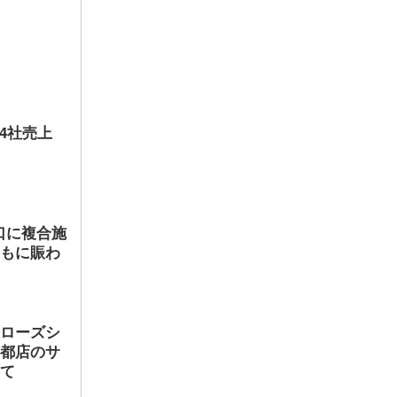
店4社売上
口に複合施
ともに賑わ
ヤローズシ
京都店のサ
して