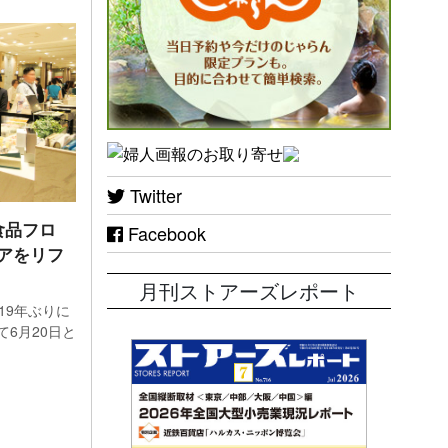
舗調
Twitter
店客
食品フロ
Facebook
アをリフ
し
月刊ストアーズレポート
19年ぶりに
6月20日と
札