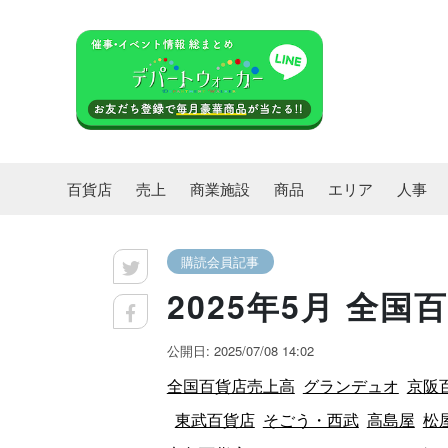
百貨店
売上
商業施設
商品
エリア
人事
購読会員記事
2025年5月 全
公開日: 2025/07/08 14:02
全国百貨店売上高
グランデュオ
京阪
東武百貨店
そごう・西武
高島屋
松