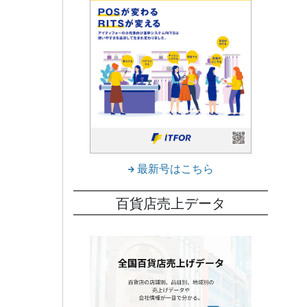
買客数
った。
売上高
のまわ
で
最新号はこちら
だっ
百貨店売上データ
物衣
も不調
イダル