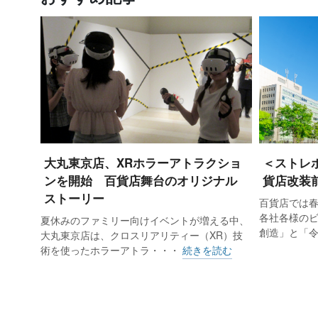
日本百貨店協会が調査した全国百貨店（
整後）は7.0％減と4カ月連続のマ
（2024年5月、718億円）の反
大丸東京店、XRホラーアトラクショ
＜ストレ
ンを開始 百貨店舞台のオリジナル
貨店改装
数は0.4％減とわずかに前年に届か
ストーリー
百貨店では
た。
各社各様の
夏休みのファミリー向けイベントが増える中、
創造」と「
大丸東京店は、クロスリアリティー（XR）技
国内市場も0.8％減とわずかに前年
術を使ったホラーアトラ・・・
続きを読む
幌、仙台、名古屋、大阪、神戸、東