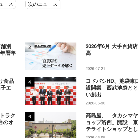
ュース
次のニュース
店舗別
2026年6月 大手百貨
2
5年暦年
高
2026-07-21
り食品
ヨドバシHD、池袋東
4
菓子エ
設開業 西武池袋と
い創出
2026-06-30
アトラク
高島屋、「タカシマ
6
台のオ
ョップ洛西」開設 
テライトショップと
2026-06-05