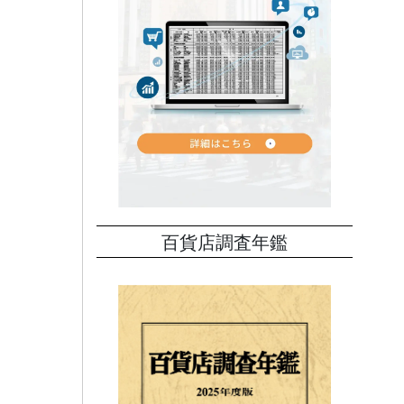
ども
日需要
月連続
百貨店調査年鑑