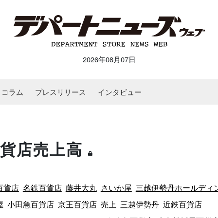
2026年08月07日
コラム
プレスリリース
インタビュー
国百貨店売上高
百貨店
名鉄百貨店
藤井大丸
さいか屋
三越伊勢丹ホールディ
屋
小田急百貨店
京王百貨店
売上
三越伊勢丹
近鉄百貨店