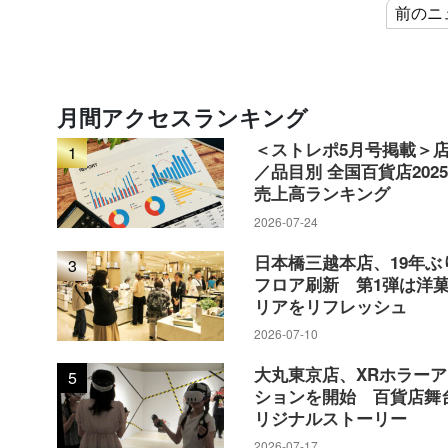
前のニ
月間アクセスランキング
＜ストレポ5月号掲載＞
1
／品目別 全国百貨店202
売上高ランキング
2026-07-24
日本橋三越本店、19年ぶ
3
フロア刷新 第1弾は洋
リアをリフレッシュ
2026-07-10
大丸東京店、XRホラー
5
ションを開始 百貨店舞
リジナルストーリー
2026-07-17