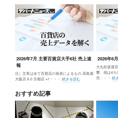
2026年7月 主要百貨店大手6社 売上速
2026年
報
大丸松坂屋
東京地区百貨店（12社・25店）の11
響、他は4カ
注）文章は全て百貨店の発表によるもの 高島屋
り、回復基調だった前月（4.3%減
売・・・
続
大阪店 6.0 京都店 ※1・・・
続きを読む
「Go Toトラベルキャンペーン」東
おすすめ記事
新型コロナウイルス感染者数拡大の影響
下がった。前月にオンラインや電話
ラス（12.6%増）だった非店頭（売上