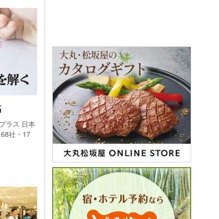
高
プラス 日本
減とな
8社・17
に
が、
）まで
調でプ