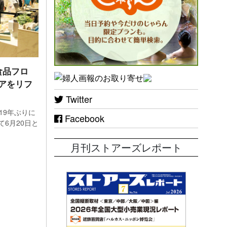
9月
ナス幅
食品フロ
アをリフ
Twitter
目に比
19年ぶりに
Facebook
る「帰
6月20日と
どの
月刊ストアーズレポート
た。
は、株
料品
）と