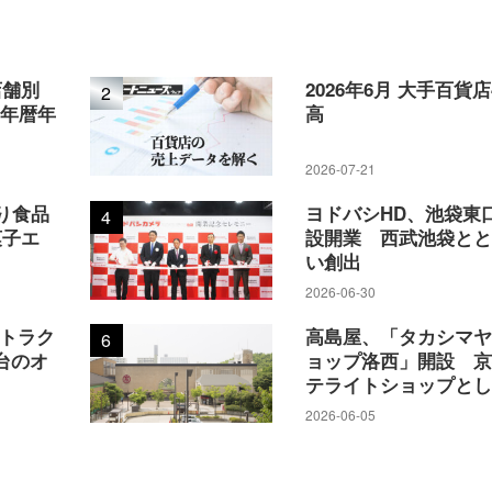
店舗別
2026年6月 大手百貨
2
5年暦年
高
2026-07-21
り食品
ヨドバシHD、池袋東
4
菓子エ
設開業 西武池袋と
い創出
2026-06-30
アトラク
高島屋、「タカシマ
6
台のオ
ョップ洛西」開設 
テライトショップと
2026-06-05