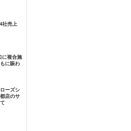
店4社売上
口に複合施
ともに賑わ
ヤローズシ
京都店のサ
して