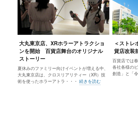
3カ月移動平均値は、3～5月59.6％減、
30.8%減、8～10月24.3%減、9
が改善されてきた。
大丸東京店、XRホラーアトラクショ
＜ストレ
ンを開始 百貨店舞台のオリジナル
貨店改装
入店客数の大幅減の影響で主要5品目
ストーリー
百貨店では
（21.6%増）だった家庭用品も1
各社各様の
夏休みのファミリー向けイベントが増える中、
創造」と「
べマイナス幅は小幅だ。食品も比較
大丸東京店は、クロスリアリティー（XR）技
術を使ったホラーアトラ・・・
続きを読む
省暮」、クリスマスケーキ、おせち
プチ贅沢を楽しむ高額な食品も堅調
また先月に13カ月ぶりにプラスだっ
高を背景とした国内富裕層の需要が底
は引き続きビジネス関連の不振とブラ