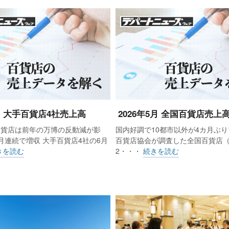
6月 大手百貨店4社売上高
2026年5月 全国百貨店売上
百貨店は前年の万博の反動減が影
国内好調で10都市以外が4カ月ぶり
月売上高は1169億円余で、前年比（店舗調整後）は17.8%
月連続で増収 大手百貨店4社の6月
百貨店協会が調査した全国百貨店（6
）から再びマイナス幅が広がり、14カ月連続減だった。前月
きを読む
2・・・
続きを読む
京解禁もあり、復調してきていた入店客数（先月28.8%減）
が大きく、再び35.3%減となり、9月の水準（37.7%減
受注など非接触型の販売や外商顧客による高額品需要が好
高構成比8.4%）も31.1%減を強いられた。