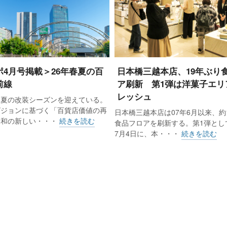
4～6月56.1%減、5～7月40.1%減、6～8月27.0%減、7～
～11月20.5%減。10月に4％台の減少率まで戻したことで、マイ
ポ4月号掲載＞26年春夏の百
日本橋三越本店、19年ぶり
前線
ア刷新 第1弾は洋菓子エリ
は全て二桁以上のマイナス。前月に11カ月ぶりにプラス
レッシュ
春夏の改装シーズンを迎えている。
0％台のマイナス。ただイエナカ需要の高まりによって他の品
ビジョンに基づく「百貨店価値の再
日本橋三越本店は07年6月以来、約
令和の新しい・・・
続きを読む
的健闘した。帰省の代わりに歳暮を遠方の家族や親戚に贈
食品フロアを刷新する。第1弾として
7月4日に、本・・・
続きを読む
、EC受注が好調で、さらにワインや和洋酒、ブランド牛な
だった。ただ、手土産ニーズの減少によって菓子が苦戦し
た雑貨をけん引した美術・宝飾・貴金属（先月55.2%増）
堅く、前月に続きプラス（0.2%増）だった。対照的に衣
ンド撤退の影響が大きく、中でも主力の婦人服（29.2%減