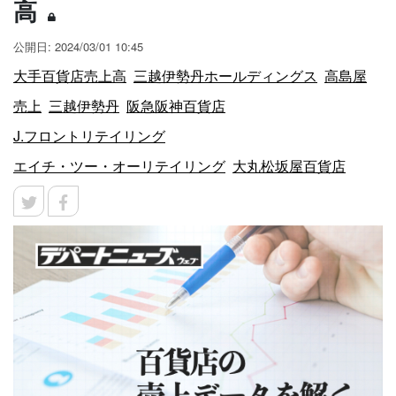
高
公開日: 2024/03/01 10:45
大手百貨店売上高
三越伊勢丹ホールディングス
高島屋
売上
三越伊勢丹
阪急阪神百貨店
J.フロントリテイリング
エイチ・ツー・オーリテイリング
大丸松坂屋百貨店