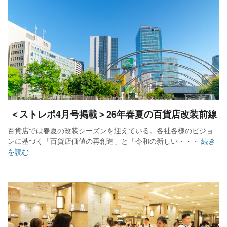
免税を除いた店頭売上高は2.6%増、20年比は4.4％増だった。
商品別では主要5品目のうち食料品（0.9％減）を除いてプラス
で、家庭用品（11.2％増）、身の回り品（15.2%増）が2桁
増、衣料品が9.4％増、雑貨が9.4％増だった。家庭用品では、
家具（41.7％増）、衣料品では婦人服・洋品（10.6%増）、雑
貨では化粧品（23.4%増）の伸びが目立った。
＜ストレポ4月号掲載＞26年春夏の百貨店改装前線
阪急阪神百貨店は、阪急本店が20.2％増、阪急梅田本店が
百貨店では春夏の改装シーズンを迎えている。各社各様のビジョ
17.6%増、支店の合計が10.0%増、全店合計は16.0%増と18カ
ンに基づく「百貨店価値の再創造」と「令和の新しい・・・
続き
月連続で2桁増。入店客数は全店計で9.0%増だった。支店では
を読む
阪神・御影（41.8％増）、博多阪急（18.7％増）、神戸阪急
（16.2％増）が2桁増の増収を遂げ、阪神・にしのみや
（11.9％減）を除く全ての店舗がプラスとなった。
商品別では、家庭用品（1.0％減）がマイナスだったが、雑貨