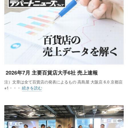
8.2%増、全体は10.6%増と13カ月連続でプラスとなった。
例年と比較して気温が高く推移し、ラグジュアリーブランド
やデザイナーズブランドのジャケットやブルゾンなど春物ア
ウターが好調だった。先月と同様にハンドバッグや財布など
の革小物や、化粧品の売上げが大きく伸び、各店独自のイベ
ントも集客につながり売上げをけん引した。免税売上げも引
き続き高水準を維持している。
2026年7月 主要百貨店大手6社 売上速報
店舗別では、三越銀座店（24.0%増）、岩田屋三越（15.6％
注）文章は全て百貨店の発表によるもの 高島屋 大阪店 6.0 京都店
増）、新宿本店（11.4％増）、日本橋本店（11.1％増）が2桁
※1・・・
続きを読む
増だった。商品別ではその他雑貨（8.0％減）、家庭用品
（3.7％減）、その他（3.0％減）、衣料品その他（1.3％
減）、サービス（0.3％減）を除いた全ての項目がプラス。特
に雑貨の化粧品（26.0％増）、美術・宝飾・貴金属（20.4％
増）の伸長が目立った。