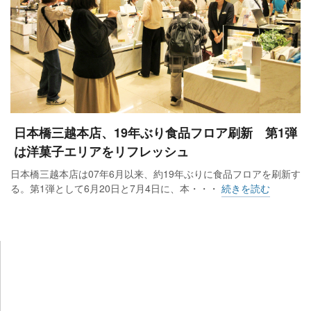
（28.0％増）と身の回り品（27.6％増）が2桁増、食料品
（9.3％増）、衣料品（6.7％増）もプラスだった。サービス
（21.3％増）の伸び率も高かった。
日本橋三越本店、19年ぶり食品フロア刷新 第1弾
は洋菓子エリアをリフレッシュ
日本橋三越本店は07年6月以来、約19年ぶりに食品フロアを刷新す
る。第1弾として6月20日と7月4日に、本・・・
続きを読む