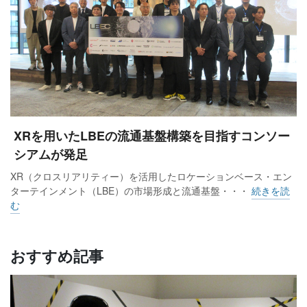
大丸松坂屋百貨店は、直営店の合計が12.3%増、法人・本社等
が7.3％減、関係百貨店の博多大丸と高知大丸を含めた百貨店
事業の合計が11.7%増と13カ月連続で2桁増となった。
店舗別では、心斎橋店（35.5％増）、札幌店（30.7%増）が大
きな伸び率で、博多大丸（17.4％増）、京都店（12.9%増）、
XRを用いたLBEの流通基盤構築を目指すコンソー
神戸店（12.3％増）、東京店（9.6％増）がプラス。入店客数
シアムが発足
は百貨店事業合計で9.0%増だった。
XR（クロスリアリティー）を活用したロケーションベース・エン
ターテインメント（LBE）の市場形成と流通基盤・・・
続きを読
む
商品別の主要5品目のうち衣料品（17.9％増）は、婦人服・洋
品（24.4％増）がニットやジャケットの定価商品が好調に推移
したことに加え、ラグジュアリーブランドが売上げをけん引
おすすめ記事
した。紳士服・洋品（14.2％減）はジャケットやコートが好調
だったが、品番移管の影響でマイナスとなった。雑貨（8.1％
増）は、化粧品が40.7%増と堅調で13カ月連続の2桁増と好調