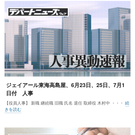
大手百貨店4社の1月売上高は、全て前年比でプラスとなっ
た。阪急阪神百貨店が16.0%増、大丸松坂屋百貨店が11.7％
増、三越伊勢丹が10.6％増、高島屋が7.6%増。12月に引き続
ジェイアール東海高島屋、6月23日、25日、7月1
きラグジュアリーブランドなどの高額品や化粧品が好調だっ
日付 人事
た。
【役員人事】 新職 継続職 旧職 氏名 退任 取締役 木村中 ・・・
続
きを読む
三越伊勢丹は、法人外商事業やEC事業、小型店舗を含む伊勢
丹新宿本店、同じく三越日本橋本店、三越銀座店、伊勢丹立
川店、伊勢丹浦和店の合計が11.9%増、地域事業会社の合計が