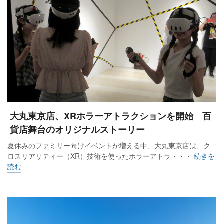
を維持。身の回り品（6.3%増）は、アクセサリーが好調に推
移した。食料品（5.6%増）は、おみやげ需要やバレンタイン
の好調により、菓子が売上げをけん引した。
高島屋の7.6%増にはクロスメディア事業（25.4%減）が含ま
れており、それらを除くと8.5%増。既存店対比では前年、20
年、19年を上回った。中旬以降、寒暖差に対応できるジャケ
ットやニットなどの春物に動きがあった。インバウンドは、
大丸東京店、XRホラーアトラクションを開始 百
引き続きラグジュアリーブランドをはじめとする高額品が堅
貨店舞台のオリジナルストーリー
調だった。
夏休みのファミリー向けイベントが増える中、大丸東京店は、ク
ロスリアリティー（XR）技術を使ったホラーアトラ・・・
続きを
店舗別では、大阪店（21.9%増）、新宿店（13.8%増）、日本
読む
橋店（11.4％増）が2桁増で、大宮店（8.0％減）、堺店
（0.5％減）を除いた店舗がプラスとなった。免税売上高は
105.0%増で、20年比で54.6%増、19年比では71.7%増といずれ
も大きく上回った。店頭売上高は8.5％増、20年比は8.2%増。