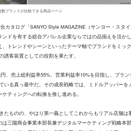
複数ブランドが比較できる商品ページ
タログ「SANYO Style MAGAZINE（サンヨー・スタ
ランドを有する総合アパレル企業ならではの品揃えを活か
え、トレンドやシーンといったテーマ軸でブランドをミッ
への誘客装置としての役割を果たす。
0億円、売上総利益率55%、営業利益率10%を目指し、ブラン
めている真っ最中だ。その成長戦略では、ミドルアッパーを
ーケティングへの転換を推し進める。
できたものの、やはり第一義としてこれからもリアル店舗は
のは三陽商会事業本部長兼デジタルマーケティング戦略本