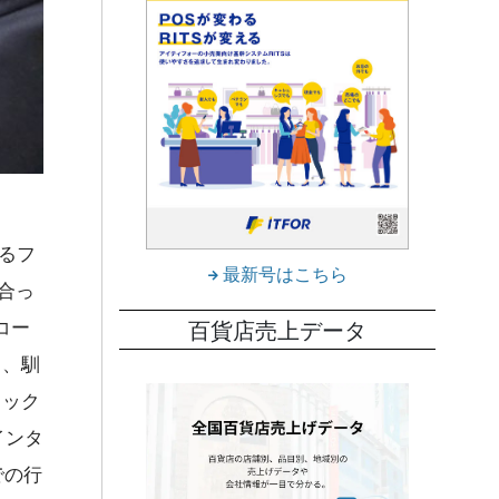
きるフ
最新号はこちら
合っ
百貨店売上データ
コー
し、馴
ェック
インタ
での行