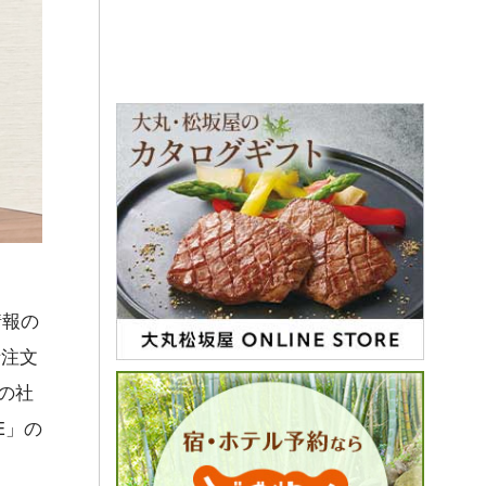
情報の
話注文
の社
E」の