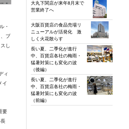
大丸下関店が来年8月末で
営業終了へ
大阪百貨店の食品売場リ
イル・
ニューアルが活発化 激
し、ブ
しく火花散らす
クスし
長い夏、二季化が進行
中、百貨店各社の梅雨・
猛暑対策にも変化の波
（後編）
ディ
長い夏、二季化が進行
メイ
中、百貨店各社の梅雨・
猛暑対策にも変化の波
（前編）
重要
部長