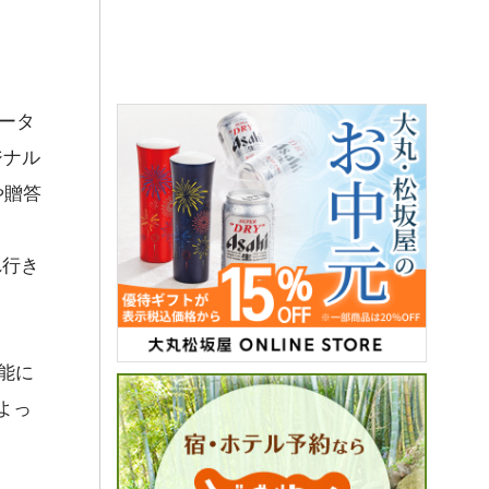
エータ
ジナル
や贈答
れ行き
能に
よっ