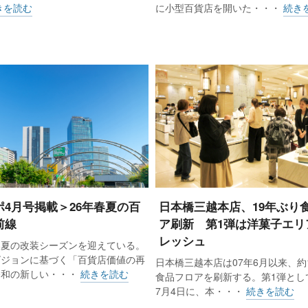
きを読む
に小型百貨店を開いた・・・
続き
ポ4月号掲載＞26年春夏の百
日本橋三越本店、19年ぶり
前線
ア刷新 第1弾は洋菓子エリ
レッシュ
春夏の改装シーズンを迎えている。
ビジョンに基づく「百貨店価値の再
日本橋三越本店は07年6月以来、約
令和の新しい・・・
続きを読む
食品フロアを刷新する。第1弾として
7月4日に、本・・・
続きを読む