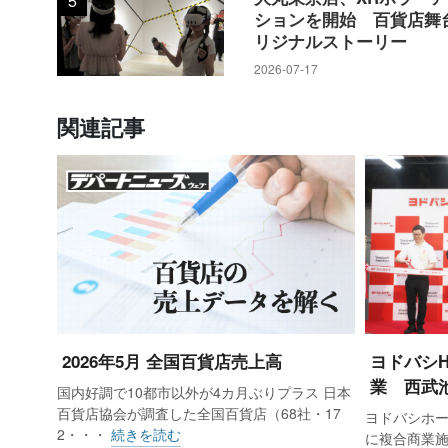
5
ションを開始 百貨店舞
リジナルストーリー
2026-07-17
関連記事
2026年5月 全国百貨店売上高
ヨドバシ
業 西武
国内好調で10都市以外が4カ月ぶりプラス 日本
百貨店協会が調査した全国百貨店（68社・17
ヨドバシホー
2・・・
続きを読む
に複合商業施設「