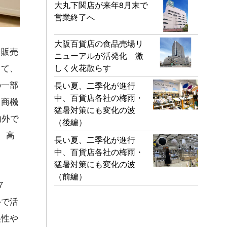
大丸下関店が来年8月末で
営業終了へ
大阪百貨店の食品売場リ
を販売
ニューアルが活発化 激
しく火花散らす
して、
の一部
長い夏、二季化が進行
中、百貨店各社の梅雨・
ろ商機
猛暑対策にも変化の波
内外で
（後編）
、高
長い夏、二季化が進行
中、百貨店各社の梅雨・
猛暑対策にも変化の波
（前編）
7
外で活
湿性や