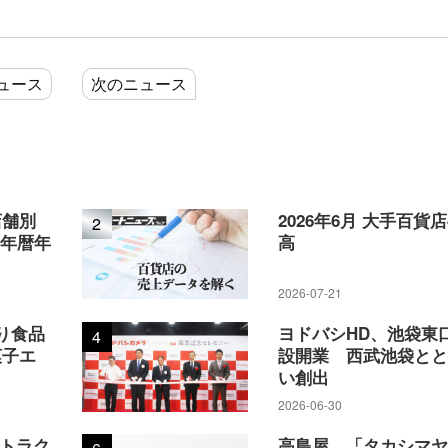
ュース
次のニュース
店舗別
2026年6月 大手百貨
2
5年暦年
高
2026-07-21
り食品
ヨドバシHD、池袋東
4
菓子エ
設開業 西武池袋と
い創出
2026-06-30
アトラク
高島屋、「タカシマ