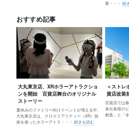
業・・・
続
おすすめ記事
大丸東京店、XRホラーアトラクショ
＜ストレ
ンを開始 百貨店舞台のオリジナル
貨店改装
ストーリー
百貨店では
各社各様の
夏休みのファミリー向けイベントが増える中、
創造」と「
大丸東京店は、クロスリアリティー（XR）技
術を使ったホラーアトラ・・・
続きを読む