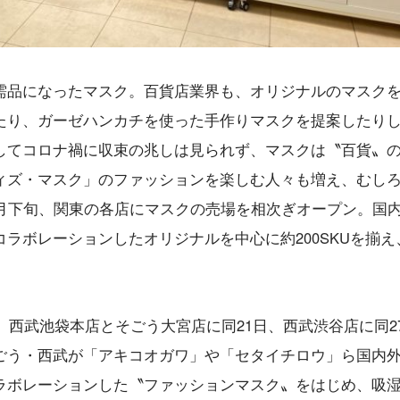
需品になったマスク。百貨店業界も、オリジナルのマスク
たり、ガーゼハンカチを使った手作りマスクを提案したり
してコロナ禍に収束の兆しは見られず、マスクは〝百貨〟
ィズ・マスク」のファッションを楽しむ人々も増え、むし
0月下旬、関東の各店にマスクの売場を相次ぎオープン。国
ラボレーションしたオリジナルを中心に約200SKUを揃え
日、西武池袋本店とそごう大宮店に同21日、西武渋谷店に同2
ごう・西武が「アキコオガワ」や「セタイチロウ」ら国内
ラボレーションした〝ファッションマスク〟をはじめ、吸