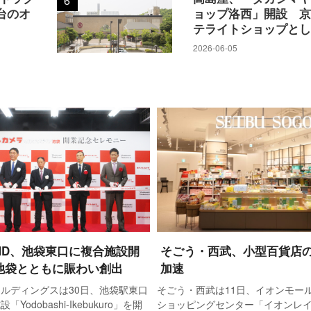
6
台のオ
ョップ洛西」開設 
テライトショップと
2026-06-05
HD、池袋東口に複合施設開
そごう・西武、小型百貨店
池袋とともに賑わい創出
加速
ルディングスは30日、池袋駅東口
そごう・西武は11日、イオンモー
Yodobashi-Ikebukuro」を開
ショッピングセンター「イオンレ