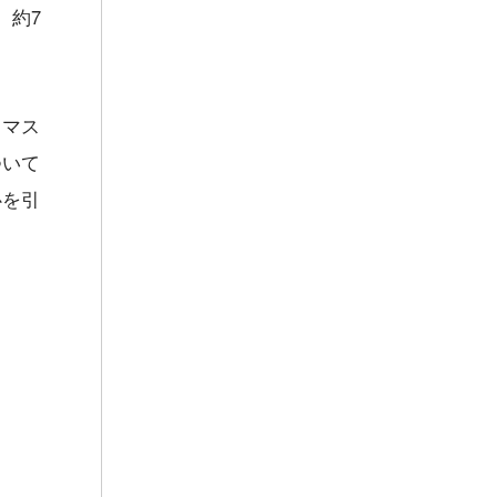
、約7
・マス
ついて
心を引