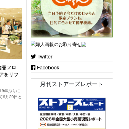
Yサ
置して
お片付
の。不
資格を
る。
Twitter
Facebook
食品フロ
案も本
アをリフ
るオ
月刊ストアーズレポート
たオフ
19年ぶりに
6月20日と