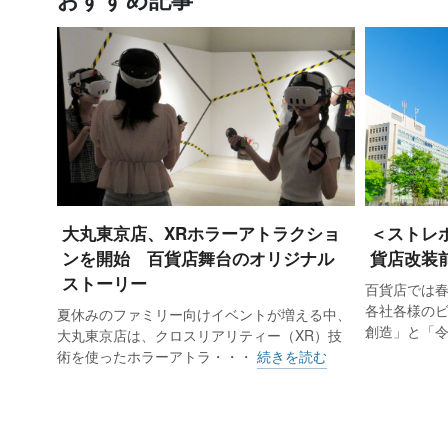
しなんでも相談所」、一部屋単位で受
ポート、全面リノベーションによる
「無印良品の小屋」も紹介する。く
けサポート」がスタートした。この
用品引き取りをはじめ、普段使わな
取得したスタッフが掃除の手伝いや
大丸東京店、XRホラーアトラクショ
＜ストレ
2階ではこれだけにとどまらず、家
ンを開始 百貨店舞台のオリジナル
貨店改装
格的に開始。オフィスであれば2階
ストーリー
百貨店では
フィスモデルスペースが設置され、
各社各様の
夏休みのファミリー向けイベントが増える中、
創造」と「
大丸東京店は、クロスリアリティー（XR）技
ィスリノベーションを提案している
術を使ったホラーアトラ・・・
続きを読む