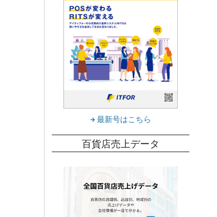
だ。
最新号はこちら
をテー
積が全
百貨店売上データ
でのフ
にこだ
並ぶ鳥
る宮崎