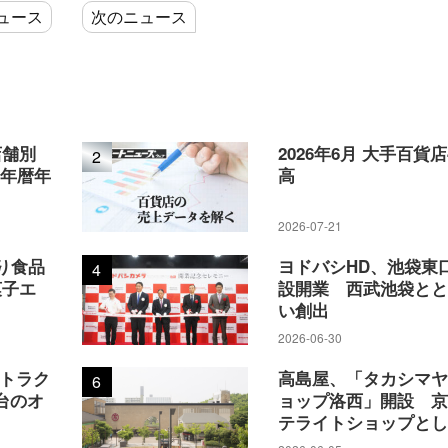
MUJI・MUJIcom・IDEE合わせて4店）、海外が35店舗で、コ
ュース
次のニュース
落ちていない。
無印良品の大型店舗の出店だ。それが「無印良品 堺北花田
銀座」（同約3980㎡）、「無印良品 京都山科」（同約377
店舗別
2026年6月 大手百貨
2
629㎡）、「無印良品 直江津」（同約4935㎡）、「無印良
5年暦年
高
の無印ショップだ。その他にも「無印良品 近鉄四日市」（同
2026-07-21
」（同約2797㎡）、「無印良品 ららぽーと沼津」（同約21
り食品
ヨドバシHD、池袋東
4
畷」（同約2565㎡）、「無印良品 コースカベイサイド横須
菓子エ
設開業 西武池袋と
上回る規模の大型店も次々にオープンしている。
い創出
2026-06-30
アトラク
高島屋、「タカシマ
6
台のオ
ョップ洛西」開設 
テライトショップと