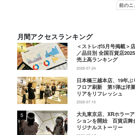
18店舗（無印14店、Café&Meal 
前のニ
でも国内外とも出店の勢いはあまり
国内でこのところ目立っているのが
月間アクセスランキング
（売場面積約3931㎡）、「無印良品 
＜ストレポ5月号掲載＞
1
㎡）、「無印良品 東京有明」（同約4
／品目別 全国百貨店202
売上高ランキング
南台バーズ」（同約4973㎡）など
2026-07-24
2288㎡）、「無印良品 錦糸町パルコ
日本橋三越本店、19年ぶ
3
㎡）、「無印良品 イオンモール四条
フロア刷新 第1弾は洋
（同約2261㎡）など、2000㎡を
リアをリフレッシュ
2026-07-10
大丸東京店、XRホラー
5
ションを開始 百貨店舞
リジナルストーリー