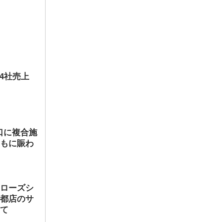
ロナ禍
」
5
店4社売上
品 港
約
79
口に複合施
賀」
ともに賑わ
ヤローズシ
京都店のサ
して