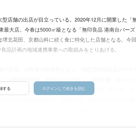
型店舗の出店が目立っている。2020年12月に開業した「
東最大店。今春は5000㎡級となる「無印良品 港南台バーズ
は堺北花田、京都山科に続く食に特化した店舗となる。今
で良品計画の地域連携事業への取組みをとりあげる。
「無印良品」が昨年で40周年となり、現在7000品目超のスケ
）も国内479店舗、海外は31カ国以上に550店舗、合わせて1
録する
ログインして続きを読む
弾みがついている。国内でいえばSC、GMS、駅ビル、フ
afé&Meal MUJI、MUJIcom、MUJI to GOなどの
国内が25店舗（無印15店、MUJIcom・Café＆Meal MU
港などを中心に62店舗。続く19年は国内26店舗（無印良品
o GO・MUJI Diner合わせて6店）、海外は53店舗。そして20年は