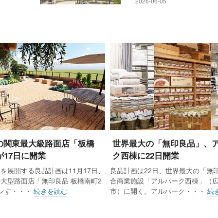
2026-06-05
京有
良品 東京有明は関東地方で最大規模の店舗。大型の無印良品
るが、東京有明の場合は住空間に特化している。良品計画
売りは単品の商売には限界があり、もっと暮らし方や働き
店は『空間を売る』を店舗コンセプトに、暮らしの全部が
の関東最大級路面店「板橋
世界最大の「無印良品」、
が17日に開業
ク西棟に22日開業
って役立つ“百八貨店”を目指している」という。
を展開する良品計画は11月17日、
良品計画は22日、世界最大の「無
大型路面店「無印良品 板橋南町2
合商業施設「アルパーク西棟」（
化したのは、食品からスプーン、靴下など無印良品の全ての
プンす・・・
続きを読む
市）に開く。アルパーク・・・
続
拠点と位置づけ、暮らしの中で感じる困りごとを解決する「