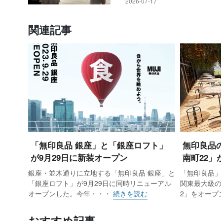
2026-07-17
関連記事
2階にリフォーム窓口を集めた住特化型の「無印良品 東
明」
20年12月3日にオープンした無印
は食に特化した大型店が目立ってい
明店長の松橋衆氏は「これからの小
適にする住空間が重要になる。この
「無印良品 銀座」と「銀座ロフト」
無印良品
が9月29日に新装オープン
南町22」
貨店を超え、生活者・地域・社会にと
銀座・並木通りに立地する「無印良品 銀座」と
「無印良品」
「銀座ロフト」が9月29日に同時リニューアル
関東最大級の
1階～3階からなる東京有明に具現
オープンした。今年・・・
続きを読む
2」をオー
揃えただけでなく、2階を住空間の
おすすめ記事