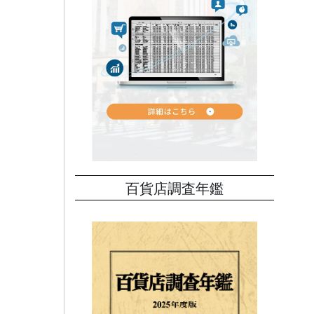
りサイ
には果
百貨店調査年鑑
モー
、野
在にな