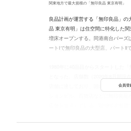
関東地方で最大規模の「無印良品 東京有明」
良品計画が運営する「無印良品」の大
品 東京有明」は住空間に特化した関
増床オープンする。同港南台バーズ
ートⅠで無印良品の大型店、パートⅡ
1980年に40品目からスタートした
となった。店舗数（2020年8月期現在
会員登
店舗に達しており、国内外とも出店に
ションビル、百貨店などに無印良品をはじめC
店舗を出店している。2018年の新規出店は
わせて10店）、海外は中国、韓国、香
店、Café&Meal MUJI・MUJI t