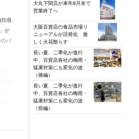
大丸下関店が来年8月末で
営業終了へ
無印良
大阪百貨店の食品売場リ
」が
ニューアルが活発化 激
回のパ
しく火花散らす
長い夏、二季化が進行
中、百貨店各社の梅雨・
猛暑対策にも変化の波
ール
（後編）
029
長い夏、二季化が進行
ァッ
中、百貨店各社の梅雨・
猛暑対策にも変化の波
多様な
（前編）
JI合
20
国内