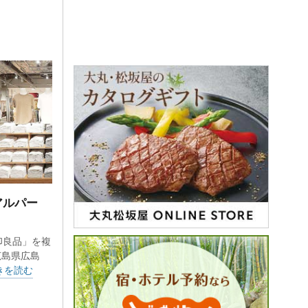
の中に
東京有
方を快
揃う百
アルパー
印良品」を複
広島県広島
商品を
きを読む
くら