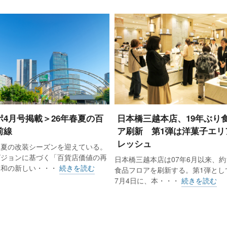
け付ける部分リフォーム、顧客自ら部屋づくりができるDI
家づくりサービス、原寸大のモデルハウス「陽の家」も設
らしなんでも相談所では東京有明独自のサービスとして「
サポートは収納専門スタッフが自宅まで赴き相談に乗るも
いものを一時的に一箱単位で預かるサービス、掃除の専門
アドバイスを行うなど、くらしの様々な困りごとに対応す
ポ4月号掲載＞26年春夏の百
日本橋三越本店、19年ぶり
・オフィス・商業施設・公共の4つの切り口で街づくりの提
前線
ア刷新 第1弾は洋菓子エリ
に良品計画スタッフが働く環境を直に見ることができる見え
レッシュ
春夏の改装シーズンを迎えている。
テレワークや在宅ワークに合わせた多様な働き方に対応し
ビジョンに基づく「百貨店価値の再
日本橋三越本店は07年6月以来、約
令和の新しい・・・
続きを読む
食品フロアを刷新する。第1弾として
。
7月4日に、本・・・
続きを読む