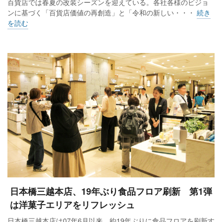
百貨店では春夏の改装シーズンを迎えている。各社各様のビジョ
ンに基づく「百貨店価値の再創造」と「令和の新しい・・・
続き
を読む
日本橋三越本店、19年ぶり食品フロア刷新 第1弾
は洋菓子エリアをリフレッシュ
日本橋三越本店は07年6月以来、約19年ぶりに食品フロアを刷新す