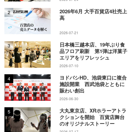
2026年6月 大手百貨店4社売上
2
高
2026-07-21
日本橋三越本店、19年ぶり食
3
品フロア刷新 第1弾は洋菓子
エリアをリフレッシュ
2026-07-10
ヨドバシHD、池袋東口に複合
4
施設開業 西武池袋とともに
賑わい創出
2026-06-30
大丸東京店、XRホラーアトラ
5
クションを開始 百貨店舞台
のオリジナルストーリー
2026-07-17