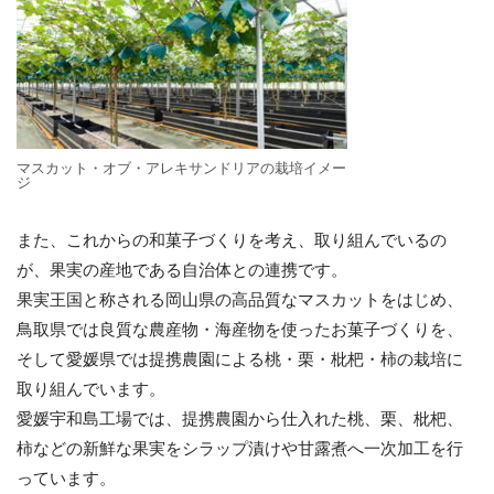
マスカット・オブ・アレキサンドリアの栽培イメー
ジ
また、これからの和菓子づくりを考え、取り組んでいるの
が、果実の産地である自治体との連携です。
果実王国と称される岡山県の高品質なマスカットをはじめ、
鳥取県では良質な農産物・海産物を使ったお菓子づくりを、
そして愛媛県では提携農園による桃・栗・枇杷・柿の栽培に
取り組んでいます。
愛媛宇和島工場では、提携農園から仕入れた桃、栗、枇杷、
柿などの新鮮な果実をシラップ漬けや甘露煮へ一次加工を行
っています。