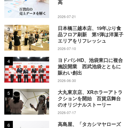
高
2026-07-21
日本橋三越本店、19年ぶり食
3
品フロア刷新 第1弾は洋菓子
エリアをリフレッシュ
2026-07-10
ヨドバシHD、池袋東口に複合
4
施設開業 西武池袋とともに
賑わい創出
2026-06-30
大丸東京店、XRホラーアトラ
5
クションを開始 百貨店舞台
のオリジナルストーリー
2026-07-17
高島屋、「タカシマヤローズ
6