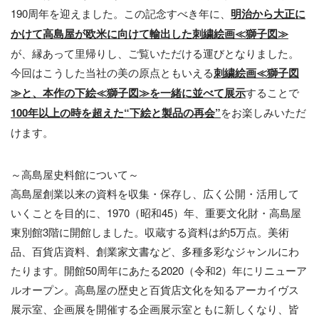
190周年を迎えました。この記念すべき年に、
明治から大正に
かけて高
島屋
が欧米に向けて輸出した刺繍絵画
≪
獅子図
≫
が、縁あって里帰りし、ご覧いただける運びとなりました。
今回はこうした当社の美の原点ともいえる
刺繍絵画
≪
獅子図
≫
と、本作の下絵
≪
獅子図
≫
を
一緒に
並べて
展示
することで
100
年以上の時を超えた
“
下
絵
と
製品
の
再会
”
をお楽しみいただ
けます。
～高島屋史料館について～
高島屋創業以来の資料を収集・保存し、広く公開・活用して
いくことを目的に、1970（昭和45）年、重要文化財・高島屋
東別館3階に開館しました。収蔵する資料は約5万点。美術
品、百貨店資料、創業家文書など、多種多彩なジャンルにわ
たります。開館50周年にあたる2020（令和2）年にリニューア
ルオープン。高島屋の歴史と百貨店文化を知るアーカイヴス
展示室、企画展を開催する企画展示室ともに新しくなり、皆