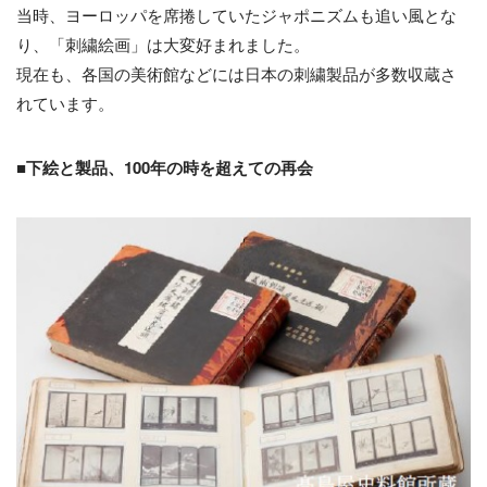
当時、ヨーロッパを席捲していたジャポニズムも追い風とな
り、「刺繍絵画」は大変好まれました。
現在も、各国の美術館などには日本の刺繍製品が多数収蔵さ
れています。
■下
絵
と
製品
、
100
年の時を超えての再
会