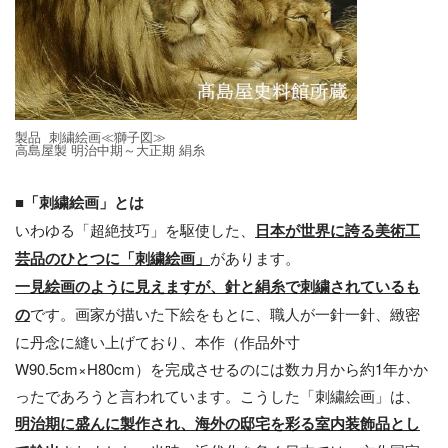
製品 刺繍絵画≪獅子図≫
高島屋製 明治中期～大正期 絹糸
■「
刺繍絵画
」
とは
いわゆる「超絶技巧」を駆使した、
日本が世界に誇る美術工
芸品のひとつに
「
刺繍絵画
」
があります。
一見絵画のように見えますが、針と絹糸で刺繍されているも
の
です。画家が描いた下絵をもとに、職人が一針一針、緻密
に丹念に縫い上げており、本作（作品外寸
W90.5cm×H80cm）を完成させるのには数カ月から約1年かか
ったであろうと言われています。こうした「刺繍絵画」は、
明治期に盛んに製作され、海外の邸宅を彩る室内装飾品とし