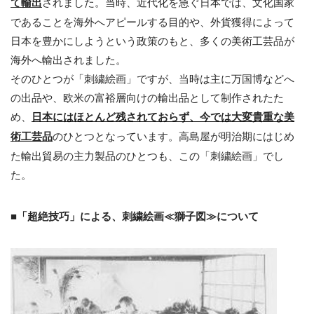
て輸出
されました。当時、近代化を急ぐ日本では、文化国家
であることを海外へアピールする目的や、外貨獲得によって
日本を豊かにしようという政策のもと、多くの美術工芸品が
海外へ輸出されました。
そのひとつが「刺繍絵画」ですが、当時は主に万国博などへ
の出品や、欧米の富裕層向けの輸出品として制作されたた
め、
日本に
はほとんど
残されておらず、
今では大変
貴重な美
術工芸品
のひとつとなっています。高島屋が明治期にはじめ
た輸出貿易の主力製品のひとつも、この「刺繍絵画」でし
た。
■「超絶技巧」
による、
刺
繍絵画≪獅子図≫
について