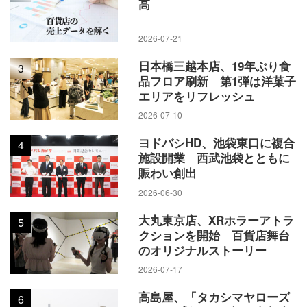
高
2026-07-21
日本橋三越本店、19年ぶり食
3
品フロア刷新 第1弾は洋菓子
エリアをリフレッシュ
2026-07-10
ヨドバシHD、池袋東口に複合
4
施設開業 西武池袋とともに
賑わい創出
2026-06-30
大丸東京店、XRホラーアトラ
5
クションを開始 百貨店舞台
のオリジナルストーリー
2026-07-17
高島屋、「タカシマヤローズ
6