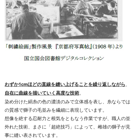
わずか
1cm
ほどの直線を縫い上げることを繰り返
しながら
、
自在に曲線を描いていく高度な技術
。
染め分けた絹糸の色の濃淡のみで立体感を表し、糸ならでは
の質感で獅子の毛並みを繊細に表現しています。
想像を絶する忍耐力と根気をともなう作業ですが、職人の並
外れた技術、まさに「超絶技巧」によって、雌雄の獅子が見
事に縫い表されています。