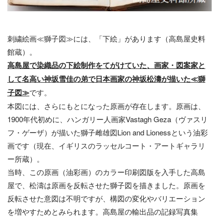
刺繍絵画≪獅子図≫には、「下絵」があります（高島屋史料
館蔵）。
高島屋で
染織
品
の
下絵制作
をてがけて
いた
、画家・図案家と
して名高い神坂雪佳の弟で日本画家の
神坂松濤が
描いた
≪
獅
子図
≫
です。
本図には、さらにもとになった原画が存在します。原画は、
1900年代初めに、ハンガリー人画家Vastagh Geza（ヴァスリ
フ・ゲーザ）が描いた獅子雌雄図Lion and Lionessという油彩
画です（現在、イギリスのラッセルコート・アートギャラリ
ー所蔵）。
当時、この原画（油彩画）のカラー印刷図版を入手した高島
屋で、松濤は原画を反転させた獅子図を描きました。原画を
反転させた意図は不明ですが、構図の変化やバリエーション
を増やすためとみられます。高島屋の輸出品の記録写真集