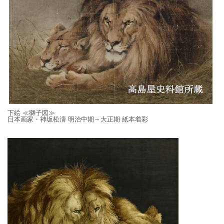
下絵 ≪獅子図≫
日本画家・神坂松濤 明治中期～大正期 紙本着彩