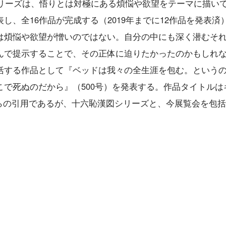
シリーズは、悟りとは対極にある煩悩や欲望をテーマに描い
し、全16作品が完成する（2019年までに12作品を発表済
は煩悩や欲望が憎いのではない。自分の中にも深く潜むそ
んで提示することで、その正体に迫りたかったのかもしれ
括する作品として『ベッドは我々の全生涯を包む。という
で死ぬのだから』（500号）を発表する。作品タイトルは
3）からの引用であるが、十六恥漢図シリーズと、今展覧会を包