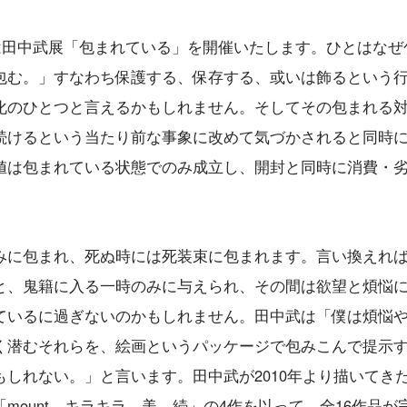
は田中武展「包まれている」を開催いたします。ひとはなぜ
包む。」すなわち保護する、保存する、或いは飾るという
化のひとつと言えるかもしれません。そしてその包まれる
続けるという当たり前な事象に改めて気づかされると同時
値は包まれている状態でのみ成立し、開封と同時に消費・
みに包まれ、死ぬ時には死装束に包まれます。言い換えれ
と、鬼籍に入る一時のみに与えられ、その間は欲望と煩悩
ているに過ぎないのかもしれません。田中武は「僕は煩悩
く潜むそれらを、絵画というパッケージで包みこんで提示
しれない。」と言います。田中武が2010年より描いてき
mount、キラキラ、美、続」の4作を以って、全16作品が