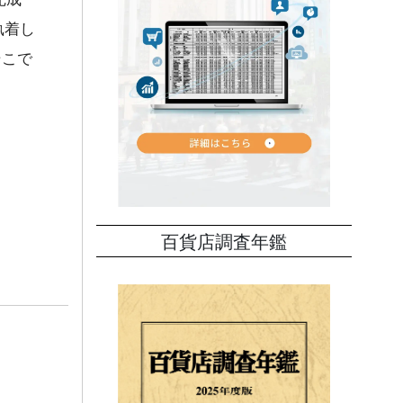
執着し
そこで
百貨店調査年鑑