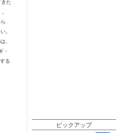
てきた
）。
れら
ない。
のは、
ギ・
括する
ピックアップ