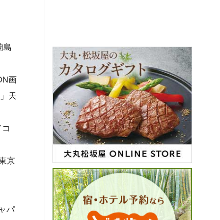
蘭島
ON画
 」天
ドコ
東京
ジャパ