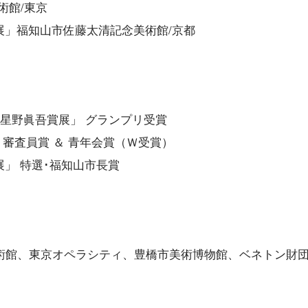
術館/東京
術展」福知山市佐藤太清記念美術館/京都
橋 星野眞吾賞展」 グランプリ受賞
010」 審査員賞 ＆ 青年会賞（Ｗ受賞）
展」 特選･福知山市長賞
術館、東京オペラシティ、豊橋市美術博物館、ベネトン財