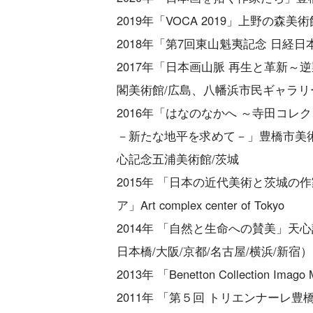
2019年「VOCA 2019」上野の森美術
2018年「第7回東山魁夷記念 日経
2017年「日本画山脈 再生と革新～
閣美術館/広島、八幡浜市民ギャラリ
2016年「はなのなかへ ～寺田コレ
－新たな地平を求めて－」豊橋市美術
心記念五浦美術館/茨城
2015年 「日本の近代美術と茨城
ア」Art complex center of Tokyo
2014年 「自然と生命への賛美」
日本橋/大阪/京都/名古屋/横浜/新宿
2013年 「Benetton Collection Ima
2011年 「第５回 トリエンナーレ