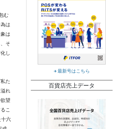
包む
行為は
対象は
に、そ
劣化し
最新号はこちら
ば私た
百貨店売上データ
に溢れ
や欲望
するこ
た十六
完成