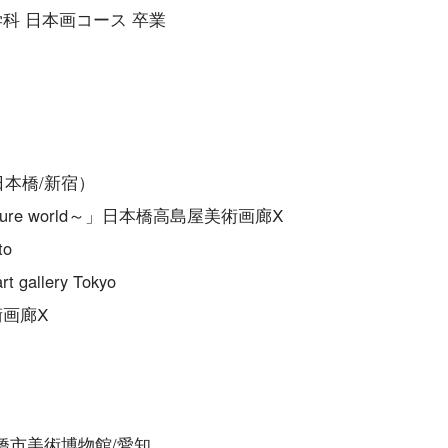
学科 日本画コース 卒業
京日本橋/新宿）
s impure world～」日本橋高島屋美術画廊Ⅹ
to
allery Tokyo
術画廊Ⅹ
橋市美術博物館/愛知