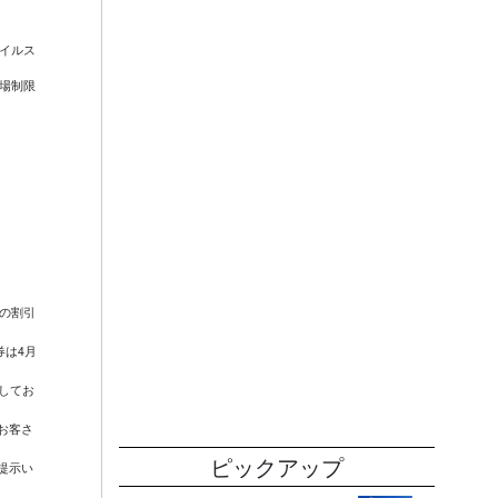
ウイルス
場制限
上の割引
券は4月
してお
お客さ
ピックアップ
提示い