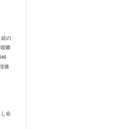
と絵の
を咀嚼
46
没後
出し会