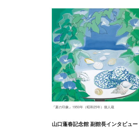
『夏の印象』1950年（昭和25年）個人蔵
山口蓬春記念館 副館長インタビュ