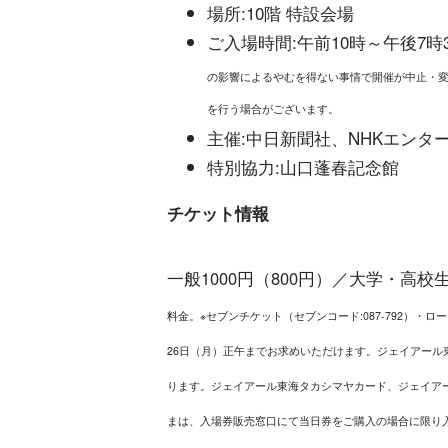
場所:10階 特設会場
ご入場時間:午前10時～午後7時
の影響によるやむを得ない事情で開催が中止・変
を行う場合がございます。
主催:中日新聞社、NHKエンタ
特別協力:山口蓬春記念館
チケット情報
一般1000円（800円）／大学・高校
料金。※セブンチケット（セブンコード:087-792）・ロー
26日（月）正午までお求めいただけます。ジェイアー
ります。ジェイアール東海タカシマヤカード、ジェイア
まは、入場券販売窓口にて当日券をご購入の場合に限り