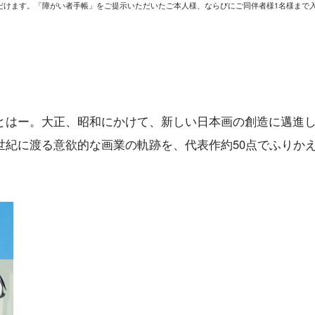
だけます。「障がい者手帳」をご提示いただいたご本人様、ならびにご同伴者様1名様まで
とはー。大正、昭和にかけて、新しい日本画の創造に邁進
世紀に渡る意欲的な画業の軌跡を、代表作約50点でふりか