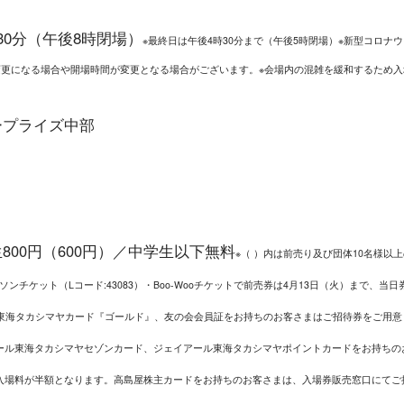
30分（午後8時閉場）
※最終日は午後4時30分まで（午後5時閉場）※新型コロナ
更になる場合や開場時間が変更となる場合がございます。※会場内の混雑を緩和するため入
ープライズ中部
生800円（600円）／中学生以下無料
※（ ）内は前売り及び団体10名様以
ソンチケット（Lコード:43083）・Boo-Wooチケットで前売券は4月13日（火）まで、当日
ル東海タカシマヤカード『ゴールド』、友の会会員証をお持ちのお客さまはご招待券をご用意
ール東海タカシマヤセゾンカード、ジェイアール東海タカシマヤポイントカードをお持ちの
入場料が半額となります。高島屋株主カードをお持ちのお客さまは、入場券販売窓口にてご