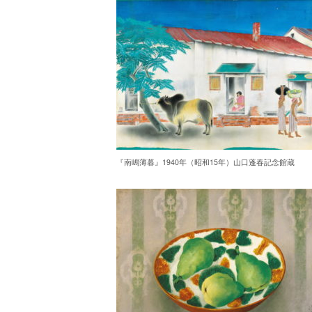
『南嶋薄暮』1940年（昭和15年）山口蓬春記念館蔵