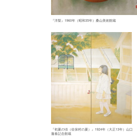
『洋梨』1960年（昭和35年）桑山美術館蔵
『初夏の頃（佐保村の夏）』1924年（大正13年）山口
蓬春記念館蔵