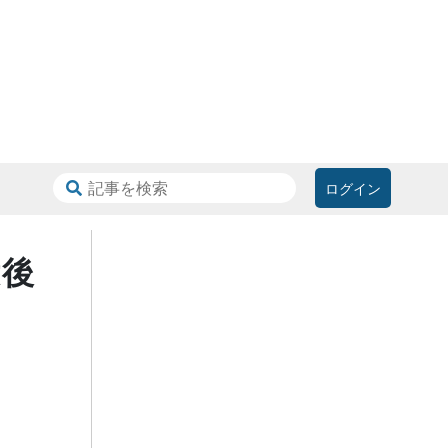
ログイン
没後