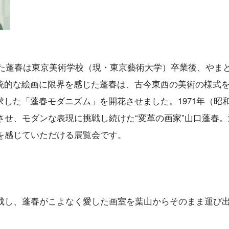
まれた蓬春は東京美術学校（現・東京藝術大学）卒業後、やま
統的な絵画に限界を感じた蓬春は、古今東西の美術の様式
した「蓬春モダニズム」を開花させました。1971年（昭和
させ、モダンな表現に挑戦し続けた“変革の画家”山口蓬春。
を感じていただける展覧会です。
完成し、蓬春がこよなく愛した画室を葉山からそのまま運び