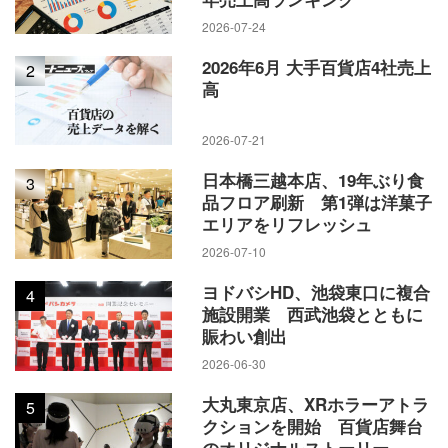
2026-07-24
2026年6月 大手百貨店4社売上
2
高
2026-07-21
日本橋三越本店、19年ぶり食
3
品フロア刷新 第1弾は洋菓子
エリアをリフレッシュ
2026-07-10
ヨドバシHD、池袋東口に複合
4
施設開業 西武池袋とともに
賑わい創出
2026-06-30
大丸東京店、XRホラーアトラ
5
クションを開始 百貨店舞台