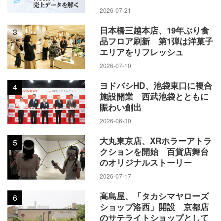
2026-07-21
日本橋三越本店、19年ぶり食
3
品フロア刷新 第1弾は洋菓子
エリアをリフレッシュ
2026-07-10
ヨドバシHD、池袋東口に複合
4
施設開業 西武池袋とともに
賑わい創出
2026-06-30
大丸東京店、XRホラーアトラ
5
クションを開始 百貨店舞台
のオリジナルストーリー
2026-07-17
高島屋、「タカシマヤローズ
6
ショップ洛西」開設 京都店
のサテライトショップとして