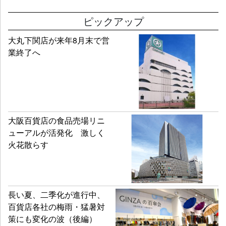
ピックアップ
大丸下関店が来年8月末で営
業終了へ
大阪百貨店の食品売場リニ
ューアルが活発化 激しく
火花散らす
長い夏、二季化が進行中、
百貨店各社の梅雨・猛暑対
策にも変化の波（後編）