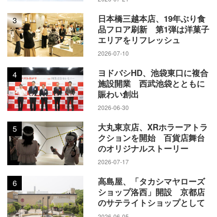
日本橋三越本店、19年ぶり食
3
品フロア刷新 第1弾は洋菓子
エリアをリフレッシュ
2026-07-10
ヨドバシHD、池袋東口に複合
4
施設開業 西武池袋とともに
賑わい創出
2026-06-30
大丸東京店、XRホラーアトラ
5
クションを開始 百貨店舞台
のオリジナルストーリー
2026-07-17
高島屋、「タカシマヤローズ
6
ショップ洛西」開設 京都店
のサテライトショップとして
2026-06-05