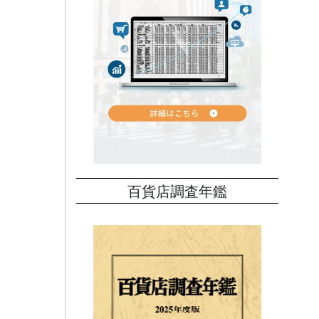
アイテ
、化粧
同様に
関係
百貨店調査年鑑
調
商顧
維持
気温が
いた