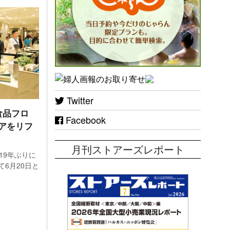
店が
Twitter
数増加
食品フロ
Facebook
アをリフ
かっ
月刊ストアーズレポート
19年ぶりに
6月20日と
高は
で、新
高崎