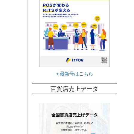
で、身
％増）
ロスメ
績を下
最新号はこちら
。伊
心に
百貨店売上データ
.0％
アイ