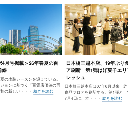
れもプラスで、阪急阪神百貨店が5.2％増、大丸松坂屋百貨
高島屋が1.4％増となった。免税売上高は「国慶節」期間の客
ポ4月号掲載＞26年春夏の百
日本橋三越本店、19年ぶり
前線
ア刷新 第1弾は洋菓子エリ
月に入っても夏日が続いたことで、秋冬物衣料品の動きが鈍
レッシュ
春夏の改装シーズンを迎えている。
ビジョンに基づく「百貨店価値の再
日本橋三越本店は07年6月以来、約
令和の新しい・・・
続きを読む
食品フロアを刷新する。第1弾として
上高前年比は1.4%増で、店頭に限ると0.6%増、免税売上
7月4日に、本・・・
続きを読む
は3.6％減を示した。店舗別では12店舗のうち6店舗が増収
日本橋（5.8％増）、大阪（3.6％増）、横浜（2.3％増）、