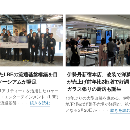
たLBEの流通基盤構築を目
伊勢丹新宿本店、改装で洋
ソーシアムが発足
が売上げ前年比2桁増で好調
ガラス張りの厨房も誕生
リアリティー）を活用したロケー
・エンターテインメント（LBE）
19年ぶりの大型改装を進める、伊
と流通基盤・・・
続きを読む
地下1階の洋菓子売場が好調だ。第
となる5月20日か・・・
続きを読