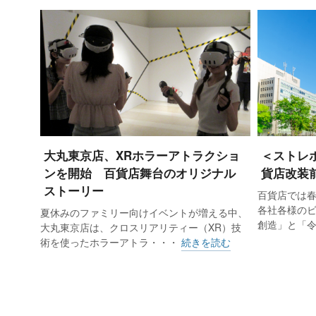
大手百貨店4社の10月売上高はいず
2.4％増、三越伊勢丹が1.7％増、
大丸東京店、XRホラーアトラクショ
＜ストレ
ンを開始 百貨店舞台のオリジナル
貨店改装
もあり、好調が継続している。10
ストーリー
百貨店では
た。
各社各様の
夏休みのファミリー向けイベントが増える中、
創造」と「
大丸東京店は、クロスリアリティー（XR）技
高島屋（国内百貨店子会社含む）の売
術を使ったホラーアトラ・・・
続きを読む
35.1％増、免税を除いた店頭売上高
宿（7.5％増）、京都（6.7％増）、
（0.4％増）がプラスだった。