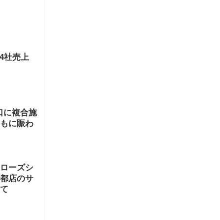
店4社売上
口に複合施
ともに賑わ
ヤローズシ
京都店のサ
して