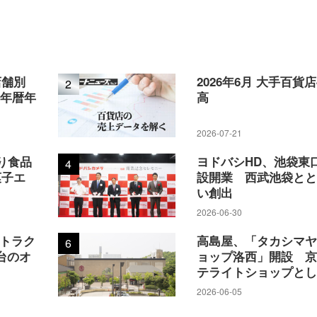
店舗別
2026年6月 大手百貨
2
5年暦年
高
2026-07-21
り食品
ヨドバシHD、池袋東
4
菓子エ
設開業 西武池袋と
い創出
2026-06-30
アトラク
高島屋、「タカシマ
6
台のオ
ョップ洛西」開設 
テライトショップと
2026-06-05