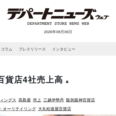
2026年08月06日
コラム
プレスリリース
インタビュー
大手百貨店4社売上高
ィングス
高島屋
売上
三越伊勢丹
阪急阪神百貨店
・オーリテイリング
大丸松坂屋百貨店