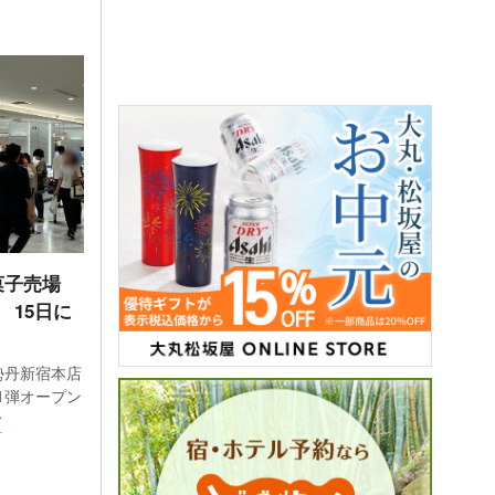
菓子売場
 15日に
勢丹新宿本店
1弾オープン
む