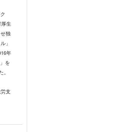
ェク
材厚生
させ独
ャル」
16年
ト」を
た。
就労支