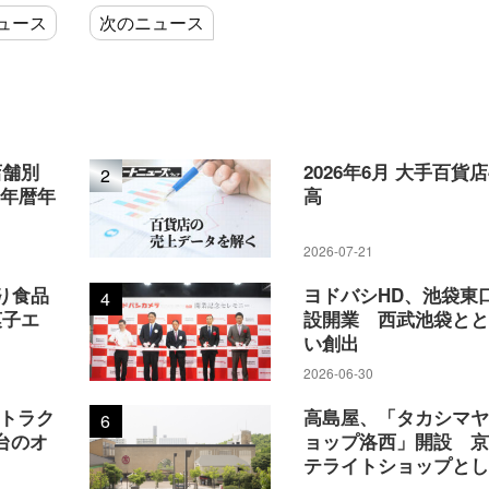
ュース
次のニュース
店舗別
2026年6月 大手百貨
2
5年暦年
高
2026-07-21
り食品
ヨドバシHD、池袋東
4
菓子エ
設開業 西武池袋と
い創出
2026-06-30
アトラク
高島屋、「タカシマ
6
台のオ
ョップ洛西」開設 
テライトショップと