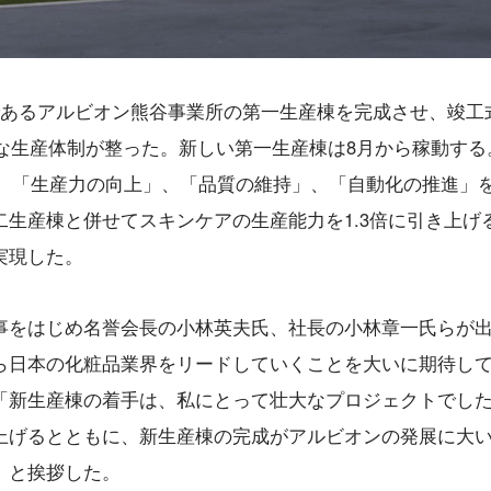
であるアルビオン熊谷事業所の第一生産棟を完成させ、竣工
能な生産体制が整った。新しい第一生産棟は8月から稼動する
8㎡。「生産力の向上」、「品質の維持」、「自動化の推進」
生産棟と併せてスキンケアの生産能力を1.3倍に引き上げ
実現した。
事をはじめ名誉会長の小林英夫氏、社長の小林章一氏らが
ら日本の化粧品業界をリードしていくことを大いに期待し
「新生産棟の着手は、私にとって壮大なプロジェクトでし
上げるとともに、新生産棟の完成がアルビオンの発展に大
」と挨拶した。