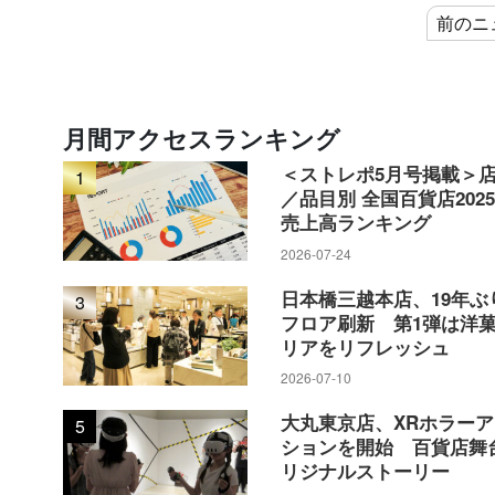
前のニ
月間アクセスランキング
＜ストレポ5月号掲載＞
1
／品目別 全国百貨店202
売上高ランキング
2026-07-24
日本橋三越本店、19年ぶ
3
フロア刷新 第1弾は洋
リアをリフレッシュ
2026-07-10
大丸東京店、XRホラー
5
ションを開始 百貨店舞
リジナルストーリー