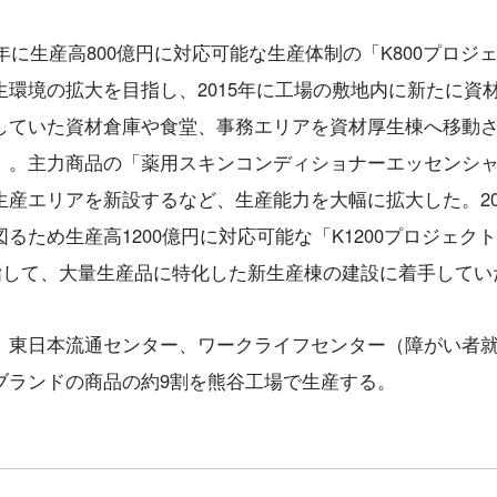
年に生産高800億円に対応可能な生産体制の「K800プロジ
環境の拡大を目指し、2015年に工場の敷地内に新たに資
していた資材倉庫や食堂、事務エリアを資材厚生棟へ移動
）。主力商品の「薬用スキンコンディショナーエッセンシ
産エリアを新設するなど、生産能力を大幅に拡大した。20
ため生産高1200億円に対応可能な「K1200プロジェク
目指して、大量生産品に特化した新生産棟の建設に着手してい
、東日本流通センター、ワークライフセンター（障がい者
ブランドの商品の約9割を熊谷工場で生産する。