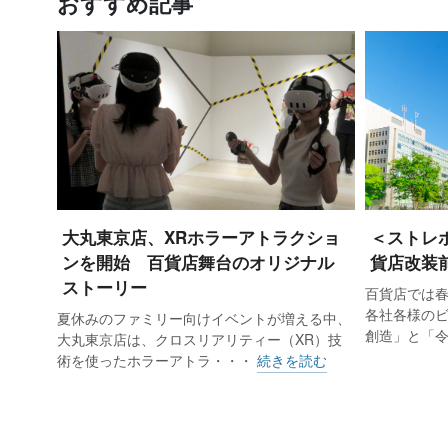
おすすめ記事
大丸東京店、XRホラーアトラクショ
＜ストレ
ンを開始 百貨店舞台のオリジナル
貨店改装
ストーリー
百貨店では
各社各様の
夏休みのファミリー向けイベントが増える中、
創造」と「
大丸東京店は、クロスリアリティー（XR）技
術を使ったホラーアトラ・・・
続きを読む