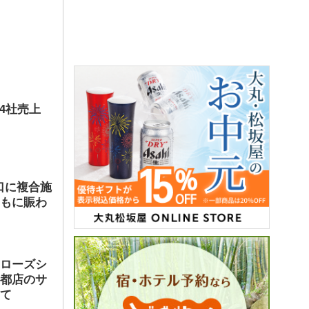
店4社売上
口に複合施
ともに賑わ
ヤローズシ
京都店のサ
して