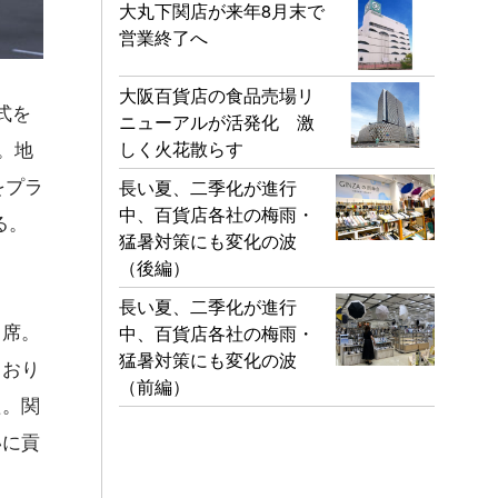
大丸下関店が来年8月末で
営業終了へ
大阪百貨店の食品売場リ
式を
ニューアルが活発化 激
しく火花散らす
。地
をプラ
長い夏、二季化が進行
中、百貨店各社の梅雨・
る。
猛暑対策にも変化の波
（後編）
長い夏、二季化が進行
出席。
中、百貨店各社の梅雨・
猛暑対策にも変化の波
ており
（前編）
た。関
いに貢