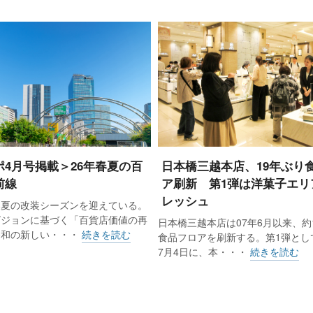
ポ4月号掲載＞26年春夏の百
日本橋三越本店、19年ぶり
前線
ア刷新 第1弾は洋菓子エリ
レッシュ
春夏の改装シーズンを迎えている。
ビジョンに基づく「百貨店価値の再
日本橋三越本店は07年6月以来、約
令和の新しい・・・
続きを読む
食品フロアを刷新する。第1弾として
7月4日に、本・・・
続きを読む