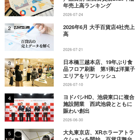
年売上高ランキング
2026-07-24
2026年6月 大手百貨店4社売上
2
高
2026-07-21
日本橋三越本店、19年ぶり食
3
品フロア刷新 第1弾は洋菓子
エリアをリフレッシュ
2026-07-10
ヨドバシHD、池袋東口に複合
4
施設開業 西武池袋とともに
賑わい創出
2026-06-30
大丸東京店、XRホラーアトラ
5
クションを開始 百貨店舞台