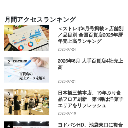
BOXが利用可能）設置され、24時間営業。
月間アクセスランキング
同サービスを開始した駅ナカ駅チカ商業施設のエミオ東久留
＜ストレポ5月号掲載＞店舗別
1
米では通勤・通学などによる駅利用者のニーズをはじめ、設
／品目別 全国百貨店2025年暦
置場所付近に西武鉄道が展開する駅地下保育所（Nicot）があ
年売上高ランキング
り、子供の送迎時での利用が見込めるとし、新所沢駅近くに
2026-07-24
ある新所沢グリーンハイツ西武ショッピングプラザの場合は
2026年6月 大手百貨店4社売上
2
駅利用者に加え、同施設上部のマンション住民からも非接触
高
による買い物スタイルが注目されるとみている。
2026-07-21
日本橋三越本店、19年ぶり食
3
品フロア刷新 第1弾は洋菓子
エリアをリフレッシュ
2026-07-10
ヨドバシHD、池袋東口に複合
4