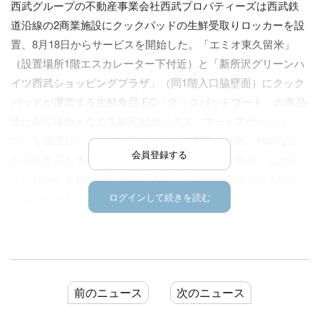
西武グループの不動産事業会社西武プロパティーズは西武鉄
道沿線の2商業施設にクックパッドの生鮮受取りロッカーを設
置、8月18日からサービスを開始した。「エミオ東久留米」
（設置場所1階エスカレーター下付近）と「新所沢グリーンハ
イツ西武ショッピングプラザ」（同1階入口脇壁面）にクック
パッドが運営する生鮮食品 EC「クックパッドマート」の商品
受け取り場所となる生鮮宅配ボックス「マートステーショ
ン」を設置したもので、同サービスで野菜や鮮魚、精肉など
会員登録する
の生鮮食品を事前に注文し、新鮮な状態で受け取ることがで
き、しかも非接触で安全に提供できることから感染拡大防止
にもつながるとしている。
ログインして続きを読む
マートステーションの利用方法は、事前にクックパッドが展
開するアプリ「クックパッドマート」をダウンロードし、受
け取り場所、届け日を選択した後、商品を注文・決済する。1
前のニュース
次のニュース
点から注文でき、最短で翌日の受け取り可能。送料も無料。
商品受け取りロッカーは1カ所につき2台（1台あたり17個の