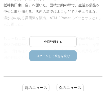
阪神梅田東口店」を開いた。面積は約48坪で、生活必需品を
中心に取り揃える。店内の環境は木目などでナチュラルな、
温かみのある雰囲気を演出。ATM「Patsat（パッとサッと）」
も設置した。
10日～12日には、煙草や新聞、金券など一部の商品を除いて
会員登録する
税込み価格から10％を割り引く「オープニングセール」を実
施。以降も様々なセール、値頃品を提供し、駅の利用者や周
ログインして続きを読む
辺の住民などを取り込む。
アズナスは1995年、日本で初めての駅のホーム上のコンビニ
前のニュース
次のニュース
として誕生した。阪急および阪神の沿線を中心に展開し、
2001年にはコンビニと売店の利便性を兼ね備えた「アズナス
エクスプレス」を開発。17年には同沿線の売店を「アズナス