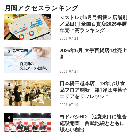
エクスプレス・ビー」と名付けるなど、”アズナスブランド”を
月間アクセスランキング
拡大してきた。
＜ストレポ5月号掲載＞店舗別
1
／品目別 全国百貨店2025年暦
年売上高ランキング
2026-07-24
今年4月1日時点で、アズナスは29店舗、アズナスエクスプレ
2026年6月 大手百貨店4社売上
2
高
スは24店舗、アズナスエクスプレス・ビーは46店舗を数え
る。
2026-07-21
日本橋三越本店、19年ぶり食
3
品フロア刷新 第1弾は洋菓子
エリアをリフレッシュ
2026-07-10
ヨドバシHD、池袋東口に複合
4
施設開業 西武池袋とともに
賑わい創出