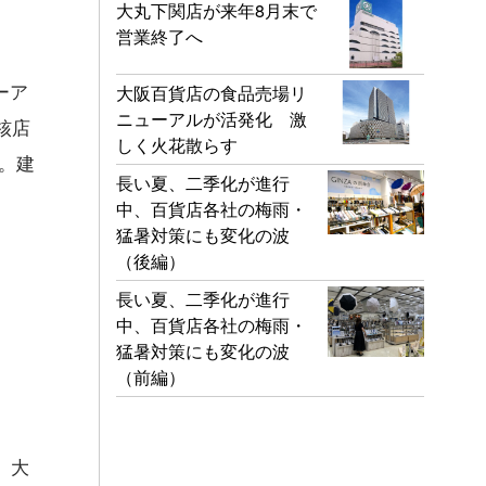
大丸下関店が来年8月末で
営業終了へ
ーア
大阪百貨店の食品売場リ
ニューアルが活発化 激
核店
しく火花散らす
る。建
長い夏、二季化が進行
中、百貨店各社の梅雨・
猛暑対策にも変化の波
（後編）
長い夏、二季化が進行
中、百貨店各社の梅雨・
猛暑対策にも変化の波
（前編）
、大