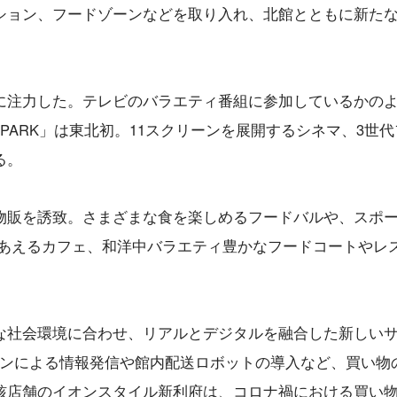
ション、フードゾーンなどを取り入れ、北館とともに新た
に注力した。テレビのバラエティ番組に参加しているかの
PARK」は東北初。11スクリーンを展開するシネマ、3世代
る。
物販を誘致。さまざまな食を楽しめるフードバルや、スポ
れあえるカフェ、和洋中バラエティ豊かなフードコートやレ
な社会環境に合わせ、リアルとデジタルを融合した新しい
ジョンによる情報発信や館内配送ロボットの導入など、買い物
核店舗の
イオンスタイル新利府は、コロナ禍における買い