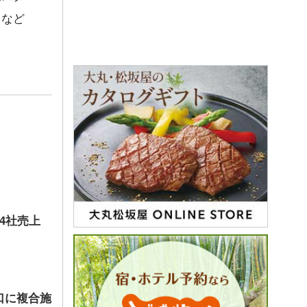
スなど
店4社売上
口に複合施