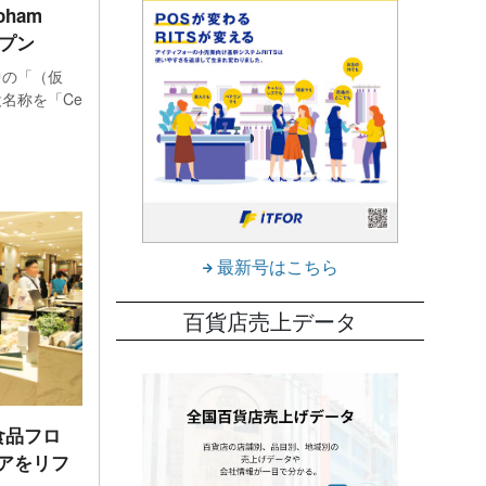
oham
ープン
中の「（仮
名称を「Ce
最新号はこちら
百貨店売上データ
食品フロ
アをリフ