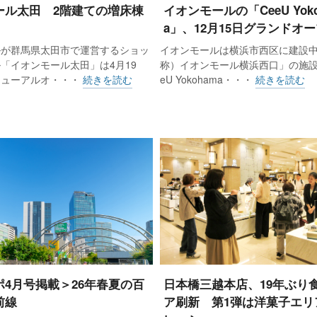
ール太田 2階建ての増床棟
イオンモールの「CeeU Yok
a」、12月15日グランドオ
ルが群馬県太田市で運営するショッ
イオンモールは横浜市西区に建設
「イオンモール太田」は4月19
称）イオンモール横浜西口」の施設
ニューアルオ・・・
続きを読む
eU Yokohama・・・
続きを読む
ポ4月号掲載＞26年春夏の百
日本橋三越本店、19年ぶり
前線
ア刷新 第1弾は洋菓子エリ