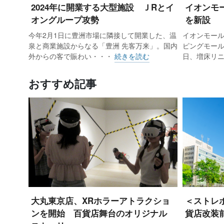
2024年に開業する大型施設 ＪRとイ
イオンモ
オングループ攻勢
を新設
今年2月1日に豊洲市場に隣接して開業した、温
イオンモー
泉と商業施設からなる「豊洲 先客万来」。国内
ピングモール
外からの客で賑わい・・・
続きを読む
日、増床リ
おすすめ記事
大丸東京店、XRホラーアトラクショ
＜ストレ
ンを開始 百貨店舞台のオリジナル
貨店改装