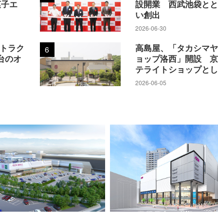
菓子エ
設開業 西武池袋と
い創出
2026-06-30
アトラク
高島屋、「タカシマ
6
台のオ
ョップ洛西」開設 
テライトショップと
2026-06-05