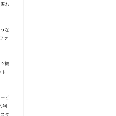
な賑わ
ような
ファ
ーツ観
スト
サービ
の利
物スタ