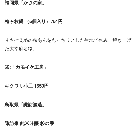
福岡県「かさの家」
梅ヶ枝餅 （5個入り）751円
甘さ控えめの粒あんをもっちりとした生地で包み、焼き上げ
た太宰府名物。
器:「カモイケ工房」
キクワリ小皿 1650円
鳥取県「諏訪酒造」
諏訪泉 純米吟醸 杉の雫