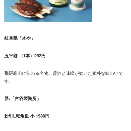
岐阜県「木や」
五平餅 （1本）292円
飛騨高山に伝わる名物。醤油と味噌が効いた素朴な味わいで
す。
器:「古谷製陶所」
粉引L彫角皿 小 1980円