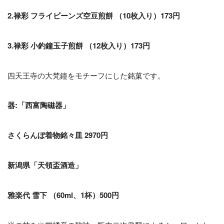
2.禄彩 フライビーンズ空豆煎餅 （10枚入り）173円
3.禄彩 小釣鐘玉子煎餅 （12枚入り）173円
四天王寺の大梵鐘をモチーフにした銘菓です。
器:「西富陶磁器」
さくらんぼ着物銘々皿 2970円
新潟県「天領盃酒造」
雅楽代 雪下 （60ml、1杯）500円