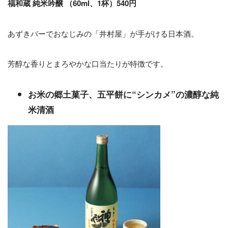
福和蔵 純米吟醸 （60ml、1杯）540円
あずきバーでおなじみの「井村屋」が手がける日本酒。
芳醇な香りとまろやかな口当たりが特徴です。
お米の郷土菓子、五平餅に“シンカメ”の濃醇な純
米清酒