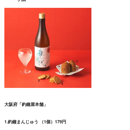
大阪府「釣鐘屋本舗」
1.釣鐘まんじゅう （1個）179円