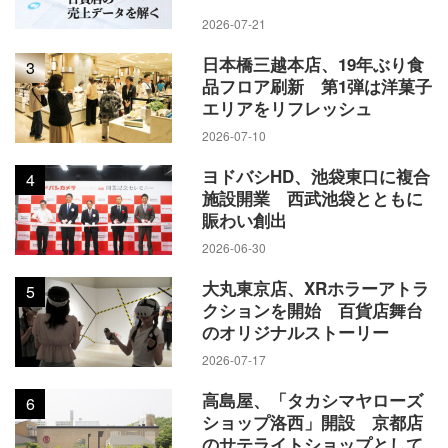
2026-07-21
日本橋三越本店、19年ぶり食
3
品フロア刷新 第1弾は洋菓子
エリアをリフレッシュ
2026-07-10
ヨドバシHD、池袋東口に複合
4
施設開業 西武池袋とともに
賑わい創出
2026-06-30
大丸東京店、XRホラーアトラ
5
クションを開始 百貨店舞台
のオリジナルストーリー
2026-07-17
高島屋、「タカシマヤローズ
6
ショップ洛西」開設 京都店
のサテライトショップとして