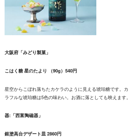
大阪府「みどり製菓」
こはく糖 星のたより （90g）540円
星空からこぼれ落ちたカケラのように見える琥珀糖です。カ
ラフルな琥珀糖は5色の味わい。お酒に落としても映えます。
器:「西富陶磁器」
銀塗高台デザート皿 2860円