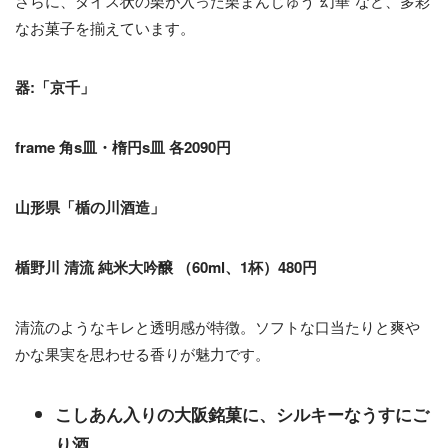
さらに、ダイス状の栗が入った栗まんじゅう“幻華”など、多彩
なお菓子を揃えています。
器:「京千」
frame 角s皿・楕円s皿 各2090円
山形県「楯の川酒造」
楯野川 清流 純米大吟醸 （60ml、1杯）480円
清流のようなキレと透明感が特徴。ソフトな口当たりと爽や
かな果実を思わせる香りが魅力です。
こしあん入りの大阪銘菓に、シルキーなうすにご
り酒