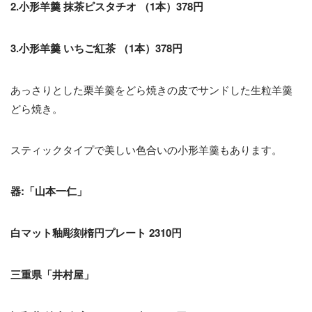
2.小形羊羹 抹茶ピスタチオ （1本）378円
3.小形羊羹 いちご紅茶 （1本）378円
あっさりとした栗羊羹をどら焼きの皮でサンドした生粒羊羹
どら焼き。
スティックタイプで美しい色合いの小形羊羹もあります。
器:「山本一仁」
白マット釉彫刻楕円プレート 2310円
三重県「井村屋」