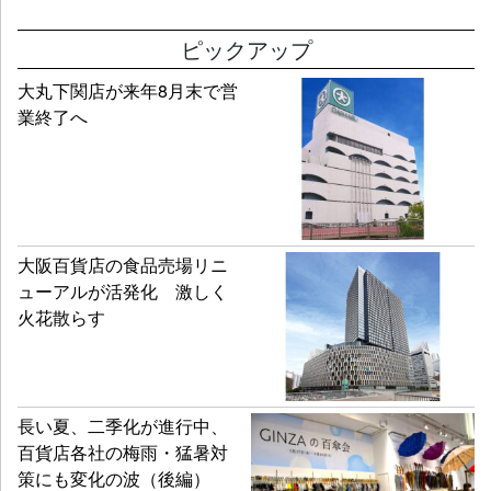
ピックアップ
大丸下関店が来年8月末で営
業終了へ
大阪百貨店の食品売場リニ
ューアルが活発化 激しく
火花散らす
長い夏、二季化が進行中、
百貨店各社の梅雨・猛暑対
策にも変化の波（後編）