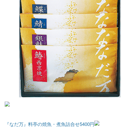
『なだ万』料亭の焼魚・煮魚詰合せ5400円