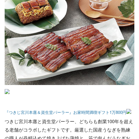
『つきじ宮川本廛＆資生堂パーラー』お家時間満喫ギフト1万800円
つきじ宮川本廛と資生堂パーラー、どちらも創業100年を超え
る老舗がコラボしたギフトです。厳選した国産うなぎを熟練
の職人が丹精込めて焼き上げた蒲焼と、笹で包んだうなぎお