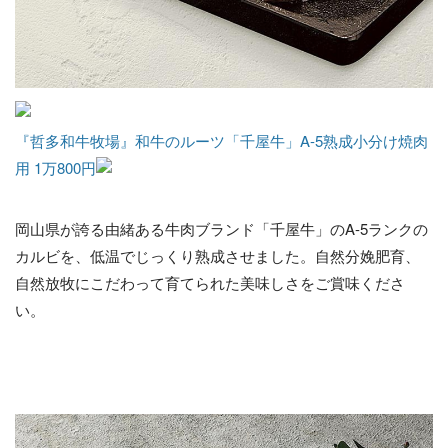
『哲多和牛牧場』和牛のルーツ「千屋牛」A-5熟成小分け焼肉
用 1万800円
岡山県が誇る由緒ある牛肉ブランド「千屋牛」のA-5ランクの
カルビを、低温でじっくり熟成させました。自然分娩肥育、
自然放牧にこだわって育てられた美味しさをご賞味くださ
い。