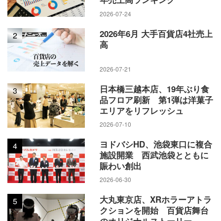
2026-07-24
2026年6月 大手百貨店4社売上
2
高
2026-07-21
日本橋三越本店、19年ぶり食
3
品フロア刷新 第1弾は洋菓子
エリアをリフレッシュ
2026-07-10
ヨドバシHD、池袋東口に複合
4
施設開業 西武池袋とともに
賑わい創出
2026-06-30
大丸東京店、XRホラーアトラ
5
クションを開始 百貨店舞台