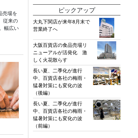
ピックアップ
品売場を
、従来の
大丸下関店が来年8月末で
。幅広い
営業終了へ
大阪百貨店の食品売場リ
ニューアルが活発化 激
しく火花散らす
長い夏、二季化が進行
中、百貨店各社の梅雨・
猛暑対策にも変化の波
（後編）
長い夏、二季化が進行
中、百貨店各社の梅雨・
猛暑対策にも変化の波
（前編）