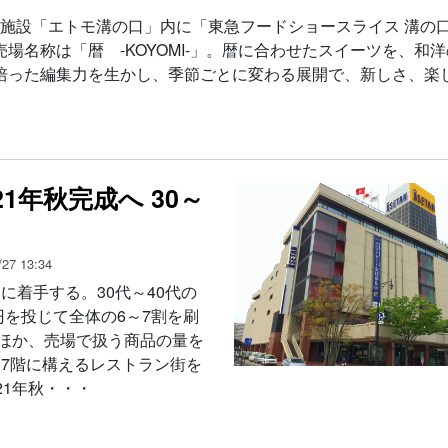
商業施設「エトモ溝の口」内に「東急フードショースライス 溝の
名称は「暦 -KOYOMI-」。暦に合わせたスイーツを、和
培った編集力を生かし、季節ごとに変わる展開で、新しさ、楽
1年秋完成へ 30～
27 13:34
に着手する。30代～40代の
円を投じて全体の6～7割を刷
るほか、売場で扱う商品の量を
7階に構えるレストラン街を
21年秋・・・