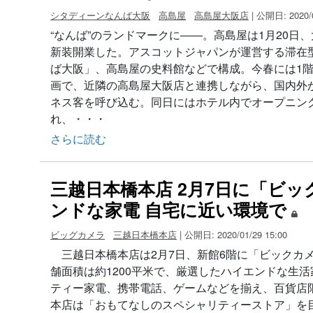
シタディーンなんば大阪
高島屋
高島屋大阪店
| 公開日: 2020/0
“なんば”のランドマークに――。高島屋は1月20日
新装開業した。アスコットジャパンが運営する滞在
ば大阪」、高島屋の史料館などで構成。今春には1
画で、近隣の高島屋大阪店と連携しながら、国内外
ネス客を呼び込む。同日にはホテル内でオープニン
れ、・・・
さらに読む
三越日本橋本店 2月7日に「ビ
ンドな家電 自宅に近い環境で
ビッグカメラ
三越日本橋本店
| 公開日: 2020/01/29 15:00
三越日本橋本店は2月7日、新館6階に「ビックカメ
舗面積は約1200平米で、厳選したハイエンドな生
ティー家電、携帯電話、ゲームなどを揃え、百貨店
本店は「おもてなしのスペシャリティーストア」を目