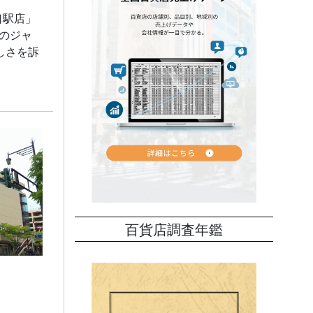
口駅店」
洋のジャ
しさを訴
百貨店調査年鑑