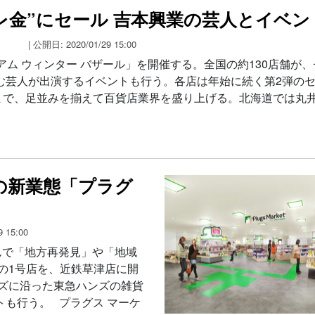
プレ金”にセール 吉本興業の芸人とイベ
| 公開日: 2020/01/29 15:00
ム ウィンター バザール」を開催する。全国の約130店舗が
む芸人が出演するイベントも行う。各店は年始に続く第2弾の
まで、足並みを揃えて百貨店業界を盛り上げる。北海道では丸
の新業態「プラグ
 15:00
んで「地方再発見」や「地域
の1号店を、近鉄草津店に開
ーズに沿った東急ハンズの雑貨
も行う。 プラグス マーケ