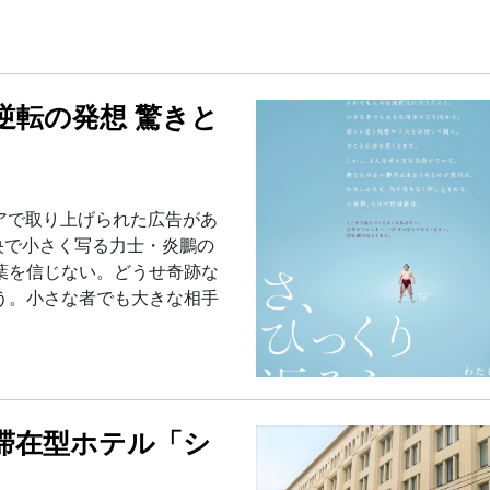
逆転の発想 驚きと
ィアで取り上げられた広告があ
央で小さく写る力士・炎鵬の
葉を信じない。どうせ奇跡な
う。小さな者でも大きな相手
 滞在型ホテル「シ