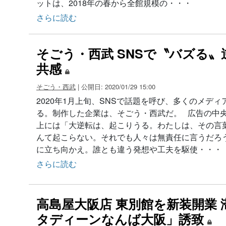
ットは、2018年の春から全館規模の・・・
さらに読む
そごう・西武 SNSで〝バズる〟
共感
そごう・西武
| 公開日: 2020/01/29 15:00
2020年1月上旬、SNSで話題を呼び、多くのメデ
る。制作した企業は、そごう・西武だ。 広告の中
上には「大逆転は、起こりうる。わたしは、その言
んて起こらない。それでも人々は無責任に言うだろ
に立ち向かえ。誰とも違う発想や工夫を駆使・・・
さらに読む
高島屋大阪店 東別館を新装開業
タディーンなんば大阪」誘致