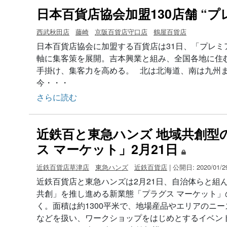
日本百貨店協会加盟130店舗 “
西武秋田店
藤崎
京阪百貨店守口店
鶴屋百貨店
日本百貨店協会に加盟する百貨店は31日、「プレミア
軸に集客策を展開。吉本興業と組み、全国各地に住
手掛け、集客力を高める。 北は北海道、南は九州
今・・・
さらに読む
近鉄百と東急ハンズ 地域共創型
ス マーケット」2月21日
近鉄百貨店草津店
東急ハンズ
近鉄百貨店
| 公開日: 2020/01/29
近鉄百貨店と東急ハンズは2月21日、自治体らと組
共創」を推し進める新業態「プラグス マーケット」
く。面積は約1300平米で、地場産品やエリアのニ
などを扱い、ワークショップをはじめとするイベント