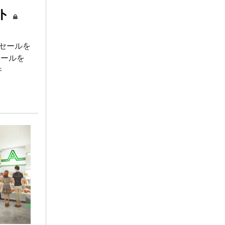
ント
、セールを
セールを
井