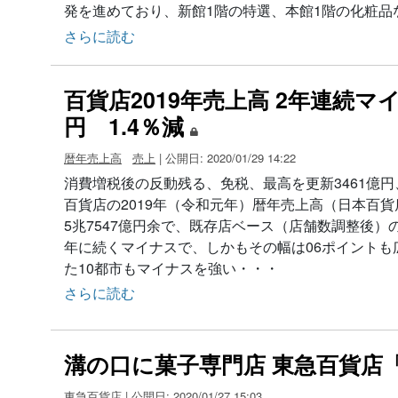
発を進めており、新館1階の特選、本館1階の化粧品
さらに読む
百貨店2019年売上高 2年連続マイ
円 1.4％減
暦年売上高
売上
| 公開日: 2020/01/29 14:22
消費増税後の反動残る、免税、最高を更新3461億円
百貨店の2019年（令和元年）暦年売上高（日本百貨店
5兆7547億円余で、既存店ベース（店舗数調整後）
年に続くマイナスで、しかもその幅は06ポイントも
た10都市もマイナスを強い・・・
さらに読む
溝の口に菓子専門店 東急百貨店
東急百貨店
| 公開日: 2020/01/27 15:03