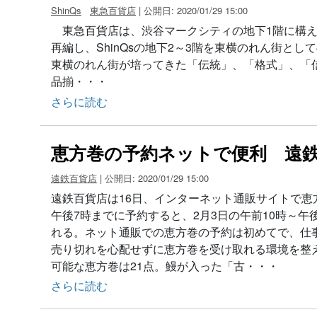
ShinQs
東急百貨店
| 公開日: 2020/01/29 15:00
東急百貨店は、渋谷マークシティの地下1階に構える
再編し、ShinQsの地下2～3階を東横のれん街と
東横のれん街が培ってきた「伝統」、「格式」、「信
品揃・・・
さらに読む
恵方巻の予約ネットで便利 遠
遠鉄百貨店
| 公開日: 2020/01/29 15:00
遠鉄百貨店は16日、インターネット通販サイトで恵
午後7時までに予約すると、2月3日の午前10時～午
れる。ネット通販での恵方巻の予約は初めてで、仕
売り切れを心配せずに恵方巻を受け取れる環境を整
可能な恵方巻は21点。鰻が入った「古・・・
さらに読む