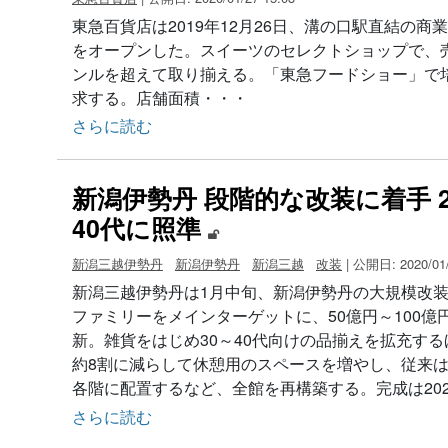
東急百貨店は2019年12月26日、溝の口駅直結の
をオープンした。スイーツのセレクトショップで、売場
ンルを超えて取り揃える。「東急フードショー」で
求する。店舗面積・・・
さらに読む
新潟伊勢丹 段階的な改装に着手 2
40代に照準
新潟三越伊勢丹
新潟伊勢丹
新潟三越
改装
| 公開日: 2020/01/
新潟三越伊勢丹は1月中旬、新潟伊勢丹の大規模改装
ファミリーをメインターゲットに、50億円～100億
新。雑貨をはじめ30～40代向けの品揃えを拡充す
約8割に減らして休憩用のスペースを増やし、従来は
各階に配置するなど、全館を再構築する。完成は20
さらに読む