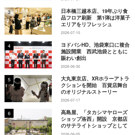
日本橋三越本店、19年ぶり食
3
品フロア刷新 第1弾は洋菓子
エリアをリフレッシュ
2026-07-10
ヨドバシHD、池袋東口に複合
4
施設開業 西武池袋とともに
賑わい創出
2026-06-30
大丸東京店、XRホラーアトラ
5
クションを開始 百貨店舞台
のオリジナルストーリー
2026-07-17
高島屋、「タカシマヤローズ
6
ショップ洛西」開設 京都店
のサテライトショップとして
2026-06-05