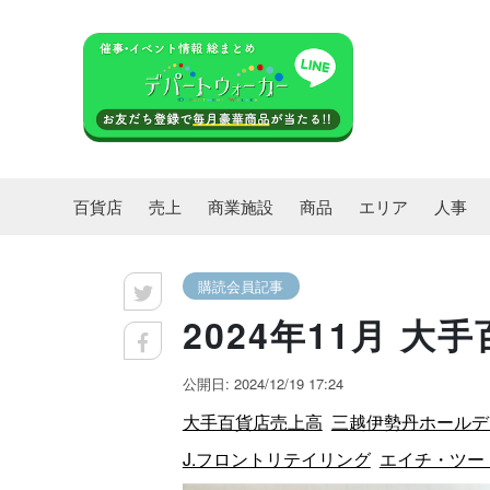
百貨店
売上
商業施設
商品
エリア
人事
購読会員記事
2024年11月 
公開日: 2024/12/19 17:24
大手百貨店売上高
三越伊勢丹ホールデ
J.フロントリテイリング
エイチ・ツー