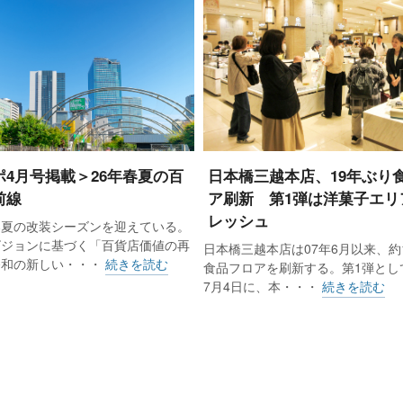
ポ4月号掲載＞26年春夏の百
日本橋三越本店、19年ぶり
もプラスで、大丸松坂屋百貨店が7.8％増、三越伊勢丹が6.
前線
ア刷新 第1弾は洋菓子エリ
レッシュ
島屋が2.5％増となった。寒さが増したことで冬物や防寒用品
春夏の改装シーズンを迎えている。
ビジョンに基づく「百貨店価値の再
日本橋三越本店は07年6月以来、約
金属などの雑貨の伸び率も高かった。
令和の新しい・・・
続きを読む
食品フロアを刷新する。第1弾として
7月4日に、本・・・
続きを読む
上高前年比は2.5%増で、店頭に限ると2.0%増、免税売上
は0.6％減を示した。店舗別では12店舗のうち5店舗が増収
、大阪（5.9％増）、横浜（4.8％増）、京都（3.6％増）が