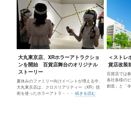
大丸東京店、XRホラーアトラクショ
＜ストレ
大手百貨店4社の11月売上高はいずれ
ンを開始 百貨店舞台のオリジナル
貨店改装
ストーリー
増、阪急阪神百貨店が5.8％増、高
百貨店では
各社各様の
夏休みのファミリー向けイベントが増える中、
き始めた。化粧品や美術・宝飾・貴
創造」と「
大丸東京店は、クロスリアリティー（XR）技
術を使ったホラーアトラ・・・
続きを読む
高島屋（国内百貨店子会社含む）の売
29.9％増、免税を除いた店頭売上高
本橋（7.3％増）、新宿（7.0％増）
だった。