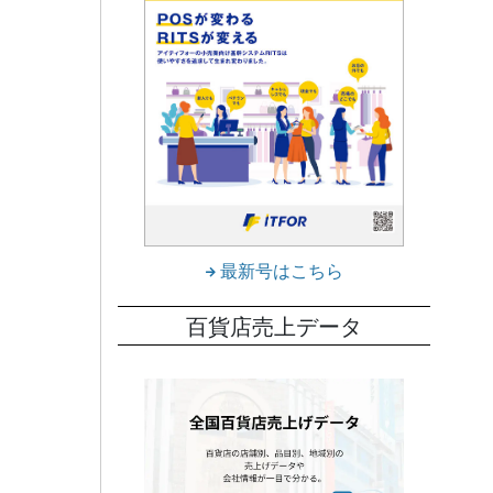
.7%
金属
っ
により
最新号はこちら
た。
を中心
百貨店売上データ
が
、婦