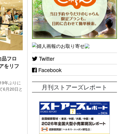
Twitter
食品フロ
8％
アをリフ
Facebook
が動
19年ぶりに
月刊ストアーズレポート
6月20日と
高は
で、日
プラス