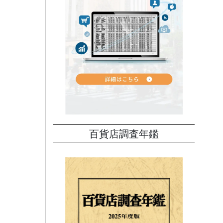
ズブラ
た先月
続して
関係
ラス
が高
百貨店調査年鑑
好調
により
引き
好調