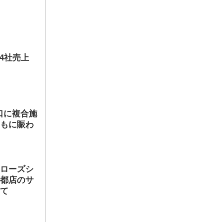
店4社売上
口に複合施
ともに賑わ
ヤローズシ
京都店のサ
して