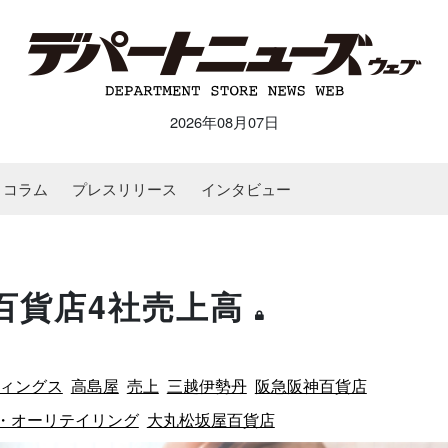
2026年08月07日
コラム
プレスリリース
インタビュー
大手百貨店4社売上高
ィングス
高島屋
売上
三越伊勢丹
阪急阪神百貨店
・オーリテイリング
大丸松坂屋百貨店