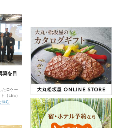
構築を目
したロケー
ト（LBE）
を読む