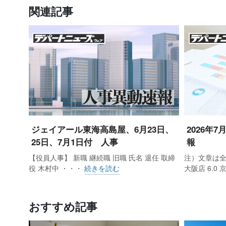
関連記事
ジェイアール東海高島屋、6月23日、
2026年
25日、7月1日付 人事
報
【役員人事】 新職 継続職 旧職 氏名 退任 取締
注）文章は全
役 木村中 ・・・
続きを読む
大阪店 6.0
おすすめ記事