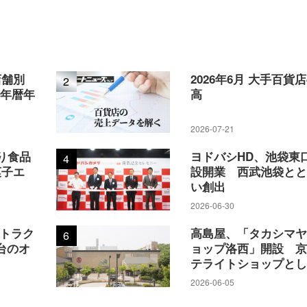
店舗別
2026年6月 大手百貨
2
5年暦年
高
2026-07-21
り食品
ヨドバシHD、池袋東
4
菓子エ
設開業 西武池袋と
い創出
2026-06-30
アトラク
高島屋、「タカシマ
6
台のオ
ョップ洛西」開設 
テライトショップと
2026-06-05