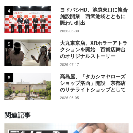
ヨドバシHD、池袋東口に複合
4
施設開業 西武池袋とともに
賑わい創出
2026-06-30
大丸東京店、XRホラーアトラ
5
クションを開始 百貨店舞台
フロア構成とリニューアルの概要
のオリジナルストーリー
2026-07-17
改装のスケジュールは、今年11月中旬に本館4階、11月下旬に
本館3階と北館地下1階、12月中旬に本館5階のレディスファッ
高島屋、「タカシマヤローズ
6
ショップ洛西」開設 京都店
ションと本館8階がオープン。来年春～夏に本館5階の子供
のサテライトショップとして
服、本館6階、本館7階、本館屋上が開き、秋に北館6階がオー
2026-06-05
プンする。
関連記事
強化カテゴリーであるファッション、アート、酒、美や健康
の4つはそれぞれ、本館3～4階、本館8階、北館地下1階、北館
6階のフロアを中心に具現化していく。