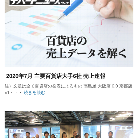
本館3～4階は「新たなファッションフロアのスタンダード」
を目指し、ショップの約6割が新規導入となる。うち約3割が
東海地方初出店。3階は世界のファッションシーンをけん引す
るクリエイティブなブランドを中心に、世界のトレンドに触
れられるフロアにする。4階はフロアの中央に自主運営の新ゾ
ーンを設け、海外のファッションシーンに挑戦する国内発の
デザイナーブランドやジュエリーブランドを展開。ジュエリ
2026年7月 主要百貨店大手6社 売上速報
ーや香りアイテムも集積する。
注）文章は全て百貨店の発表によるもの 高島屋 大阪店 6.0 京都店
※1・・・
続きを読む
本館8階は、国内百貨店では初となる、フロア全てをアートの
ための空間にする。「東海エリアのアートマーケットのハブ
に」をコンセプトに、展開面積を約2.5倍へ拡大。2つの画廊に
加え、オープンな空間のギャラリースペース、アートを感じ
ながらくつろげるカフェを併設する。 隣接する屋上はアート
に気軽に触れることができ、学びのある屋上遊園へと刷新す