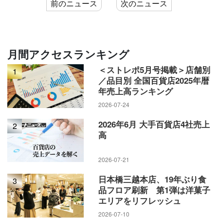
前のニュース
次のニュース
42％増（総額売上高ベース、リニューアル対象フロアのみ）
を目標に定めた。
また、さらなる成長に向けた環境整備として、従業員組織を
月間アクセスランキング
今年9月に大幅に再編している。顧客営業の基幹を担う外商部
＜ストレポ5月号掲載＞店舗別
1
門と営業部門との連動性を強め、常に新鮮なコンテンツを提
／品目別 全国百貨店2025年暦
供するコンテンツ開発部門の機能を強化。顧客との強固な関
年売上高ランキング
係性の構築と店舗の魅力向上を目指す。
2026-07-24
2026年6月 大手百貨店4社売上
2
高
2026-07-21
日本橋三越本店、19年ぶり食
3
品フロア刷新 第1弾は洋菓子
エリアをリフレッシュ
2026-07-10