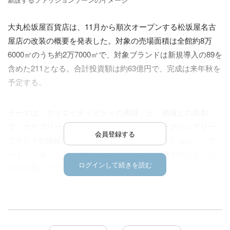
大丸松坂屋百貨店は、11月から順次オープンする松坂屋名古
屋店の改装の概要を発表した。対象の売場面積は全館約8万
6000㎡のうち約2万7000㎡で、対象ブランドは新規導入の89を
含めた211となる。合計投資額は約63億円で、完成は来年秋を
予定する。
テーマは「クリエイティビティの表現」と「地域との共創」
で、カテゴリーバランスを大幅に再編する。ラグジュアリー
会員登録する
ブランドの継続的な新規導入に加え、「ファッション」「ア
ート」「酒」「美や健康」などを拡充。富裕層を中心とした
ログインして続きを読む
次世代層へのアプローチを強化する。
売場面積はラグジュアリーが40%増、アートが145%増、婦人
服が61%減の予定で、婦人服は既存ブランド対比だと72%減と
なる。売上高は、26年度（26年3月～27年2月）に23年度比