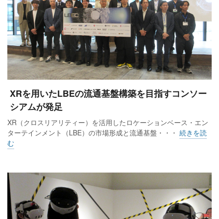
る。
北館地下1階は「お酒の元につながりが生まれる場所」がコン
セプトで、酒売場には専門ショップを導入するなど品揃えを
大幅に拡充。酒売場全体の面積は約2.9倍、品揃えは約2.7倍と
なる。レストランゾーンは、地元の飲食店を中心に構成し、
昼夜問わず楽めるゾーンとなる。
XRを用いたLBEの流通基盤構築を目指すコンソー
シアムが発足
北館6階は美とリラクゼーションを提供するフロアで、ラグジ
XR（クロスリアリティー）を活用したロケーションベース・エン
ターテインメント（LBE）の市場形成と流通基盤・・・
続きを読
ュアリーコスメブランドの国内初展開となるサロンなどが登
む
場する。
空間設計・デザインパートナーには「永山祐子建築設計」を
起用。百貨店として建てられた明治時代の松坂屋に多く使わ
れていた「銅」と「真鍮」を店装に使用し、未来と過去を織
り交ぜたオリジナリティある空間を創出する。