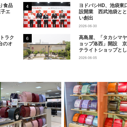
り食品
ヨドバシHD、池袋東
4
って送った。
菓子エ
設開業 西武池袋と
い創出
成功だが、約10%と大成功。メールマガジンの登録者への
2026-06-30
18年度の売上げは前年の5000万円弱から約6000万円ま
アトラク
高島屋、「タカシマ
6
台のオ
ョップ洛西」開設 
テライトショップと
2026-06-05
」を立ち上げた。従来は提携する高島屋のラインナップから
こで、過去の売上げで上位のメーカーにオリジナルの開発
階からメーカーのデザイナーと話し合い、色柄や機能など
道が多く、「ランドセルには光る機能がほしい」という要
えられる。
本的に1型ずつ別のメーカーと組み、マンネリを防ぐ。売上