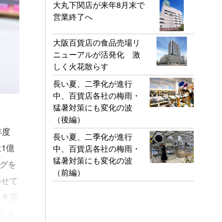
大丸下関店が来年8月末で
営業終了へ
大阪百貨店の食品売場リ
ニューアルが活発化 激
しく火花散らす
長い夏、二季化が進行
中、百貨店各社の梅雨・
猛暑対策にも変化の波
（後編）
年度
長い夏、二季化が進行
は1億
中、百貨店各社の梅雨・
猛暑対策にも変化の波
ログを
（前編）
わせて
、来店
てき