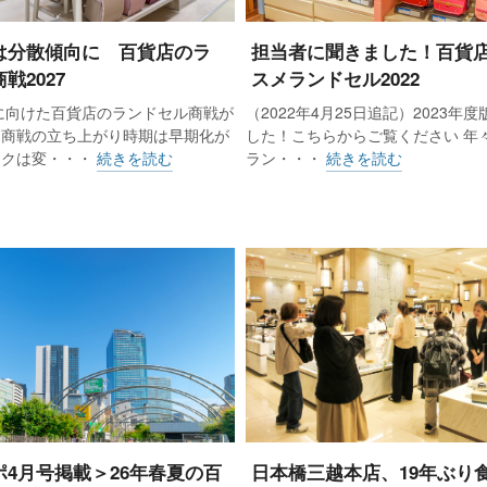
色に赤色のステッチを施したランドセルが売れたため、23
た赤系の色を打ち出す。ジェンダーレスの時代への適合で
は分散傾向に 百貨店のラ
担当者に聞きました！百貨
戦2027
スメランドセル2022
学に向けた百貨店のランドセル商戦が
（2022年4月25日追記）2023年
。商戦の立ち上がり時期は早期化が
した！こちらからご覧ください 年
にメーカーを集めて「えんてつのランドセル2020 受注販
ークは変・・・
続きを読む
ラン・・・
続きを読む
2000万円を売上げた。この押し上げもあり、19年度も前年実
「ランドセルフェスティバル」と名称を変えたが、定番化。
円の売上げを叩き出した。
育園などへの訪問も始めた。電話などで個別に許可を得るだ
頼。同協会に加盟する52の私立幼稚園が集まる総会でプレ
置かせてもらい、保護者に「ランドセルを購入するなら遠
は20年度の100弱から22年度に約200まで増え、遠鉄百
ポ4月号掲載＞26年春夏の百
日本橋三越本店、19年ぶり