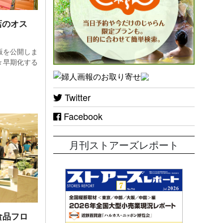
年度は
もあ
店のオス
度版を公開しま
々早期化する
売会」
績を
Twitter
22年
Facebook
月刊ストアーズレポート
けでな
ゼンテ
鉄百貨
貨店
食品フロ