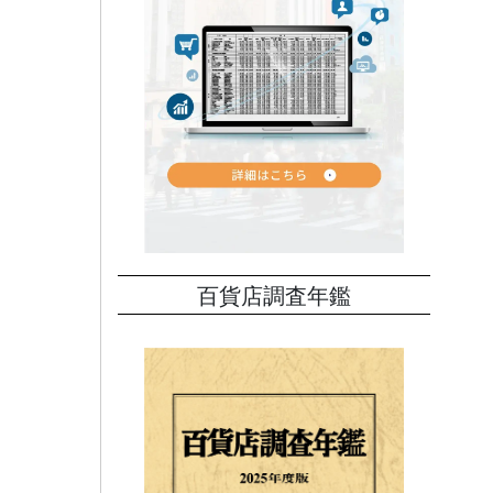
接点を
来店
、販
日や日
は把握
ィング
百貨店調査年鑑
た。
.6倍