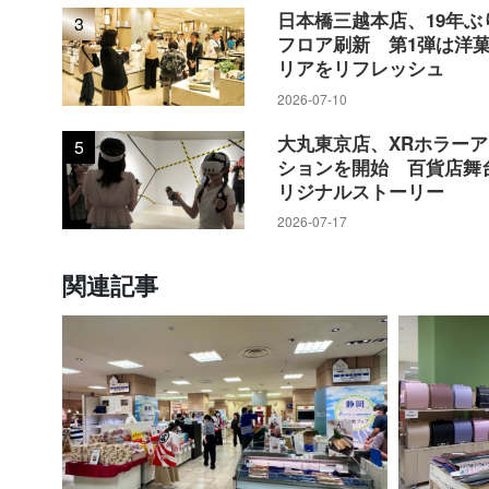
日本橋三越本店、19年ぶ
3
人に、ランドセルのカタログをつく
フロア刷新 第1弾は洋
リアをリフレッシュ
こうした手法は買上げ率が5%前後で
2026-07-10
知、プレスリリースの配信なども効き、
大丸東京店、XRホラー
5
ションを開始 百貨店舞
えた。
リジナルストーリー
2026-07-17
19年度は「遠鉄百貨店オリジナル
トしていたが、独自性に欠ける。そ
関連記事
した。遠鉄百貨店の社員が企画の段
わる。例えば、浜松市内は夜に暗い
い。オリジナルであれば、それに応
オリジナルは毎年4～5型を用意。基