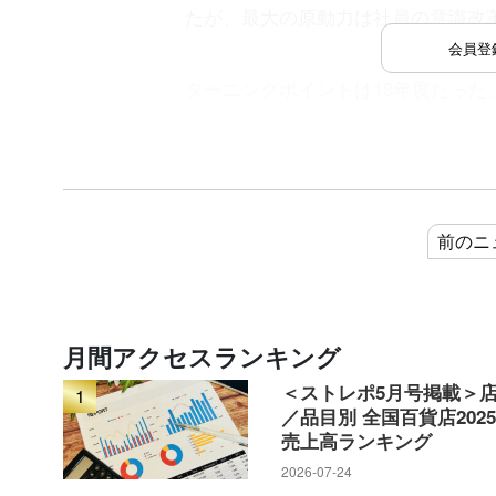
たが、最大の原動力は社員の意識改
会員登
ターニングポイントは18年度だった
17年度までは、ランドセルを売場
イレクトメールで宣伝するでもなく
も仕方ない」という雰囲気が漂って
前のニ
しかし、17年5月に就任した中村昭
たるモノだが、浜松市の人口に対し
月間アクセスランキング
の販売改革が始まった。
＜ストレポ5月号掲載＞
1
／品目別 全国百貨店202
売上高ランキング
18年度は、小学校6年生までの子供
2026-07-24
貨店の近隣に住む、あるいは遠鉄百貨