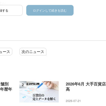
革だ。
録する
ログインして続きを読む
。
に並べるだけに終始。カタログはつくらず、カードホルダー
、社内には「少子高齢化が加速する中、ランドセルに力を
いたという。
ュース
次のニュース
社長が18年度に向けて「ランドセルはライフタイムバリュー
て売上げのシェアが低い。もっと伸ばせる」と号令。ラン
店舗別
2026年6月 大手百貨
2
5年暦年
高
を持つ親が入れる「えんてつカード キッズクラブ」から、
2026-07-21
店で買上げ履歴がある「5歳の子供を持つ親」を抽出。約20