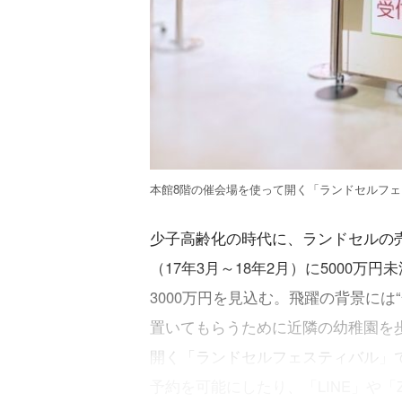
本館8階の催会場を使って開く「ランドセルフ
少子高齢化の時代に、ランドセルの売
（17年3月～18年2月）に5000万円
3000万円を見込む。飛躍の背景に
置いてもらうために近隣の幼稚園を
開く「ランドセルフェスティバル」
予約を可能にしたり、「LINE」や