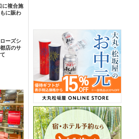
口に複合施
ともに賑わ
告
で増
ヤローズシ
京都店のサ
して
セレク
を打診
にこだ
望が多
げは