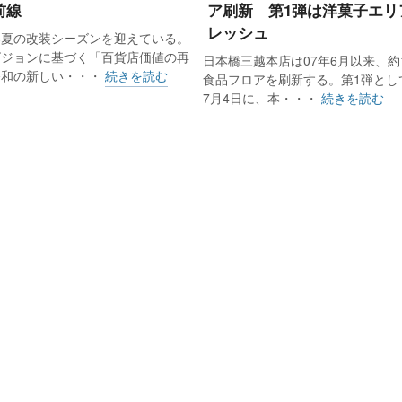
前線
ア刷新 第1弾は洋菓子エリ
レッシュ
春夏の改装シーズンを迎えている。
もらう際は、郵送ではなく事前に電話した上で遠鉄百貨店の
ビジョンに基づく「百貨店価値の再
日本橋三越本店は07年6月以来、約
園を回る。「売場に関係なく課長が足を運ぶ」（三宅隆史営
令和の新しい・・・
続きを読む
食品フロアを刷新する。第1弾として
7月4日に、本・・・
続きを読む
という本気度が、幼稚園の協力や売上げの伸長を支える。
幼稚園も『（カタログは）保護者にとって必要』と理解し
成しようという雰囲気がある」と話す。
。新型コロナウイルスの感染拡大だ。より広い本館8階の催
急事態宣言の発出に伴い延期を余儀なくされた。しかし、
なく、LINEを使った問い合わせやZoomでの接客を開始。
の数も、カタログの約100に対して約300とした。
揃えや陳列などを整えた催会場を生かし、豊富な商品を見な
りや背負い心地などが分からないなどの欠点を抱えながら、