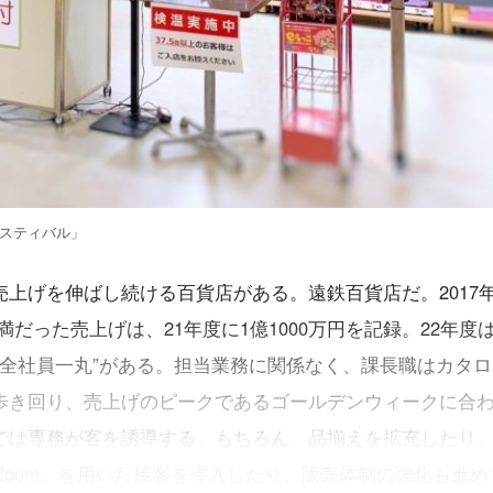
ェスティバル」
上げを伸ばし続ける百貨店がある。遠鉄百貨店だ。2017
未満だった売上げは、21年度に1億1000万円を記録。22年度
は“全社員一丸”がある。担当業務に関係なく、課長職はカタ
歩き回り、売上げのピークであるゴールデンウィークに合
では専務が客を誘導する。もちろん、品揃えを拡充したり
「Zoom」を用いた接客を導入したり、販売体制の強化も進め