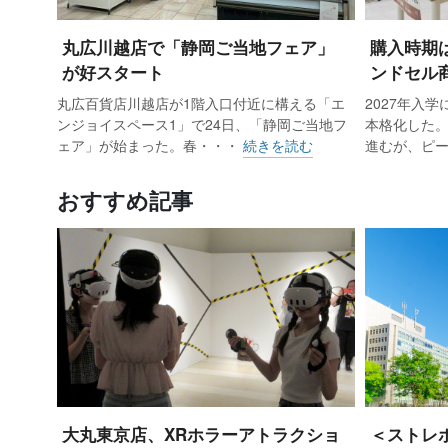
好調という。22年度は男児向けで黒
「ブラウン」や「キャメル」といっ
丸広川越店で「静岡ご当地フェア」
購入時期
る。
が好スタート
ンドセル商
丸広百貨店川越店が1階入口付近に構える「エ
2027年入
ンジョイスペース1」で24日、「静岡ご当地フ
本格化した
さらに19年度は、新館5階の特設会場
ェア」が始まった。春・・・
続きを読む
進むが、ピ
を実施。4月27～29日の3日間で約
おすすめ記事
クリアした。受注販売会は21年度に
度は4月21日～5月9日に約5800万
20年度には浜松市内の幼稚園や保
く、浜松私立幼稚園協会に協力を依
ーションするとともに、カタログを
店」と刷り込む。カタログを置く幼稚園
への客足も加速した。
大丸東京店、XRホラーアトラクショ
＜ストレ