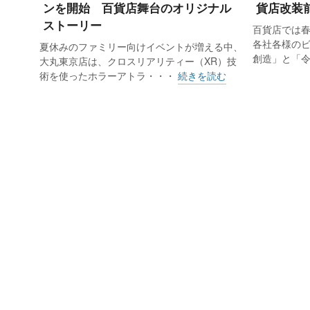
ンを開始 百貨店舞台のオリジナル
貨店改装
ストーリー
百貨店では
約200の幼稚園にカタログを置いて
各社各様の
夏休みのファミリー向けイベントが増える中、
が持参。1人の課長が20ほどの幼稚
創造」と「
大丸東京店は、クロスリアリティー（XR）技
術を使ったホラーアトラ・・・
続きを読む
進本部マーケティング戦略課課長）
は「いわゆる『ラン活』の浸透で、
る。社内にも全員で売上げ目標を達
ただ、20年度には強い逆風が吹いた
で開く予定だった受注販売会は、緊
歯扼腕（せっしやくわん）するのでは
ターネット通販サイトに掲載する商品
例えばZoomでの接客は、すでに品
確認や質問を可能にした結果、手触