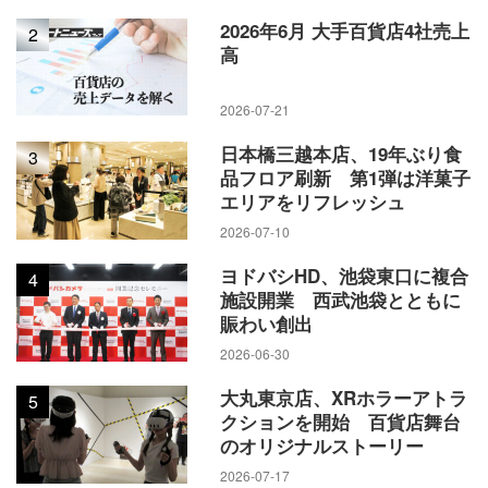
2026年6月 大手百貨店4社売上
2
高
2026-07-21
日本橋三越本店、19年ぶり食
3
品フロア刷新 第1弾は洋菓子
エリアをリフレッシュ
2026-07-10
ヨドバシHD、池袋東口に複合
4
施設開業 西武池袋とともに
賑わい創出
2026-06-30
大丸東京店、XRホラーアトラ
5
クションを開始 百貨店舞台
のオリジナルストーリー
2026-07-17