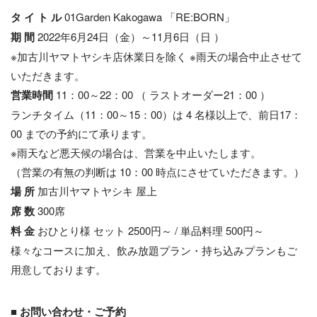
タ イ ト ル
01Garden Kakogawa 「RE:BORN」
期 間
2022年6月24日（金）～11月6日（日 ）
※加古川ヤマトヤシキ店休業日を除く ※雨天の場合中止させて
いただきます。
営業時間
11：00～22：00 （ ラストオーダー21：00 ）
ランチタイム（11：00～15：00）は 4 名様以上で、前日17：
00 までの予約にて承ります。
※雨天など悪天候の場合は、営業を中止いたします。
（営業の有無の判断は 10：00 時点にさせていただきます。）
場 所
加古川ヤマトヤシキ 屋上
席 数
300席
料 金
おひとり様 セット 2500円～ / 単品料理 500円～
様々なコースに加え、飲み放題プラン・持ち込みプランもご
用意しております。
■ お問い合わせ・ご予約