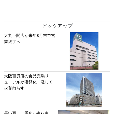
ピックアップ
大丸下関店が来年8月末で営
業終了へ
大阪百貨店の食品売場リニ
ューアルが活発化 激しく
火花散らす
長い夏、二季化が進行中、