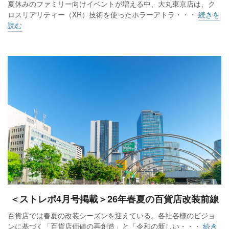
夏休みのファミリー向けイベントが増える中、大丸東京店は、ク
ロスリアリティー（XR）技術を使ったホラーアトラ・・・
続きを
読む
＜ストレポ4月号掲載＞26年春夏の百貨店改装前線
百貨店では春夏の改装シーズンを迎えている。各社各様のビジョ
ンに基づく「百貨店価値の再創造」と「令和の新しい・・・
続き