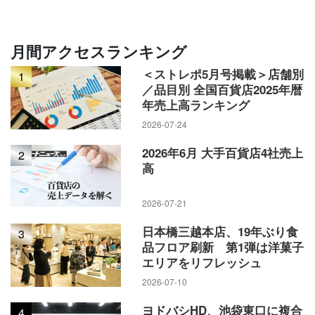
クゼーション」を導入し、ナイトウェアやバス・トイレタリ
ー売場などをリニューアルする。
月間アクセスランキング
2～4階のファッションは既存売場のリニューアルが中心だ
＜ストレポ5月号掲載＞店舗別
1
が、別ブランドとのコンバインにするなどして品揃えを大幅
／品目別 全国百貨店2025年暦
に広げる。「ロペ」は中四国初の常設展開となるバッグブラ
年売上高ランキング
ンド「エポール」、ドレスに特化した「ラ リーニュ ロペ」を
2026-07-24
加え、面積を拡大。「組曲セレクト」は気になる商品を取り
2026年6月 大手百貨店4社売上
2
寄せて試せる「クリックアンドトライ」サービスと、ポップ
高
アップ用のスペースを導入する。「ハナエ モリ」は「アル
マ・アン・ローズ」を、「レリアン」は「キャラ・オ・クル
2026-07-21
ス」を、「パパス」は「マドモアゼルノンノン」をそれぞれ
日本橋三越本店、19年ぶり食
3
取り入れコンバイン型にする。
品フロア刷新 第1弾は洋菓子
エリアをリフレッシュ
3階には5階から「きものサロン」、「しきたりサロン あさん
2026-07-10
堂」が移設。日本の伝統文化にまつわる相談窓口としてリニ
ヨドバシHD、池袋東口に複合
4