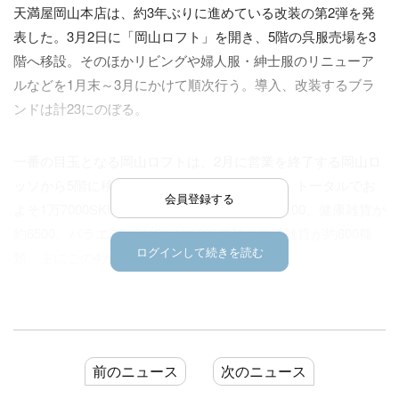
天満屋岡山本店は、約3年ぶりに進めている改装の第2弾を発
表した。3月2日に「岡山ロフト」を開き、5階の呉服売場を3
階へ移設。そのほかリビングや婦人服・紳士服のリニューア
ルなどを1月末～3月にかけて順次行う。導入、改装するブラ
ンドは計23にのぼる。
一番の目玉となる岡山ロフトは、2月に営業を終了する岡山ロ
ッソから5階に移転する。営業面積は約205坪。トータルでお
会員登録する
よそ1万7000SKUを揃え、うち文具雑貨が約8100、健康雑貨が
約6500、バラエティ雑貨が約1600種類、生活雑貨が約800種
ログインして続きを読む
類。主にこの4カテゴリーで構成する。
同じく5階のリビングは、「WELLNESS」をキーワードに、
ナチュラルな色使いで統一された店装に刷新。売場内にグリ
ーンやインテリア雑貨をレイアウトし、家の中にいるかのよ
前のニュース
次のニュース
うな空間にする。「西川ネムリウム」、「ウチノ バス＆リラ