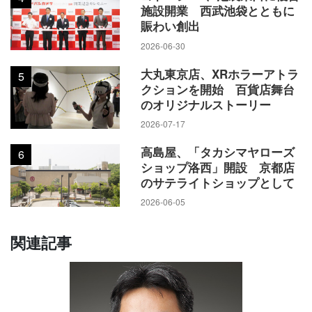
ューアルし、和装や慶弔に関わる提案をする。
施設開業 西武池袋とともに
賑わい創出
同店は昨年末～1月に掛けて第1弾として、美術ラウンジや上
2026-06-30
顧客向けのサロンを刷新した。ライフスタイルの変化に対応
大丸東京店、XRホラーアトラ
5
した地域密着型を目指し、地域の活性化にも繋げる。
クションを開始 百貨店舞台
のオリジナルストーリー
2026-07-17
高島屋、「タカシマヤローズ
6
ショップ洛西」開設 京都店
のサテライトショップとして
2026-06-05
関連記事