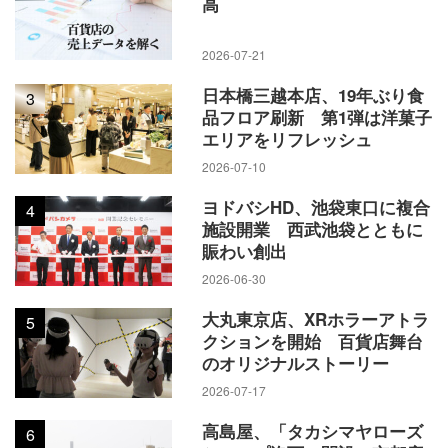
高
2026-07-21
日本橋三越本店、19年ぶり食
3
品フロア刷新 第1弾は洋菓子
エリアをリフレッシュ
2026-07-10
ヨドバシHD、池袋東口に複合
4
施設開業 西武池袋とともに
賑わい創出
2026-06-30
大丸東京店、XRホラーアトラ
5
クションを開始 百貨店舞台
のオリジナルストーリー
2026-07-17
高島屋、「タカシマヤローズ
6