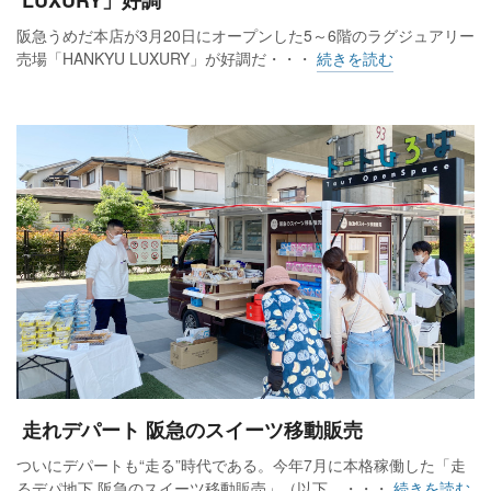
阪急うめだ本店が3月20日にオープンした5～6階のラグジュアリー
売場「HANKYU LUXURY」が好調だ・・・
続きを読む
走れデパート 阪急のスイーツ移動販売
ついにデパートも“走る”時代である。今年7月に本格稼働した「走
るデパ地下 阪急のスイーツ移動販売」（以下、・・・
続きを読む