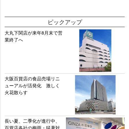
ピックアップ
大丸下関店が来年8月末で営
業終了へ
大阪百貨店の食品売場リニ
ューアルが活発化 激しく
火花散らす
長い夏、二季化が進行中、
百貨店各社の梅雨・猛暑対