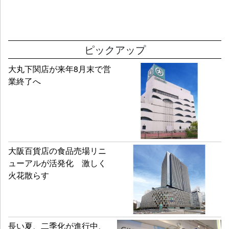
ピックアップ
大丸下関店が来年8月末で営
業終了へ
大阪百貨店の食品売場リニ
ューアルが活発化 激しく
火花散らす
長い夏、二季化が進行中、