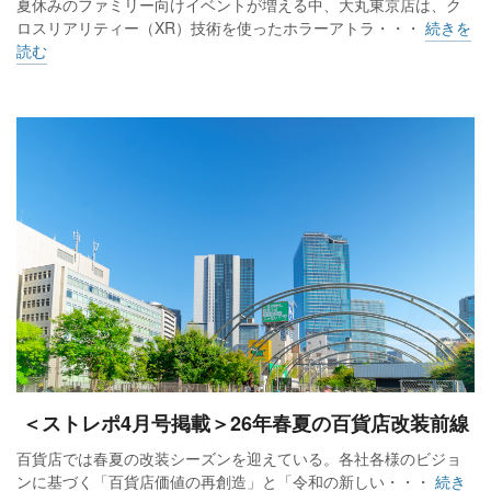
夏休みのファミリー向けイベントが増える中、大丸東京店は、ク
ロスリアリティー（XR）技術を使ったホラーアトラ・・・
続きを
読む
＜ストレポ4月号掲載＞26年春夏の百貨店改装前線
百貨店では春夏の改装シーズンを迎えている。各社各様のビジョ
ンに基づく「百貨店価値の再創造」と「令和の新しい・・・
続き