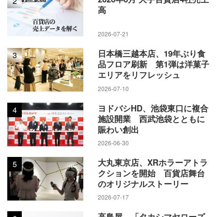
2
高
2026-07-21
日本橋三越本店、19年ぶり食
3
品フロア刷新 第1弾は洋菓子
エリアをリフレッシュ
2026-07-10
ヨドバシHD、池袋東口に複合
4
施設開業 西武池袋とともに
賑わい創出
2026-06-30
大丸東京店、XRホラーアトラ
5
クションを開始 百貨店舞台
のオリジナルストーリー
2026-07-17
高島屋、「タカシマヤローズ