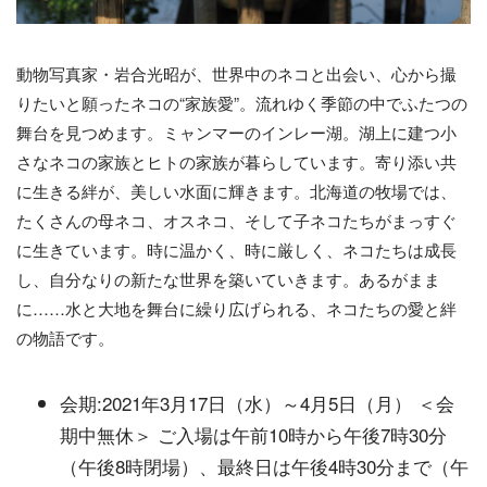
動物写真家・岩合光昭が、世界中のネコと出会い、心から撮
りたいと願ったネコの“家族愛”。流れゆく季節の中でふたつの
舞台を見つめます。ミャンマーのインレー湖。湖上に建つ小
さなネコの家族とヒトの家族が暮らしています。寄り添い共
に生きる絆が、美しい水面に輝きます。北海道の牧場では、
たくさんの母ネコ、オスネコ、そして子ネコたちがまっすぐ
に生きています。時に温かく、時に厳しく、ネコたちは成長
し、自分なりの新たな世界を築いていきます。あるがまま
に……水と大地を舞台に繰り広げられる、ネコたちの愛と絆
の物語です。​
会期:2021年3月17日（水）～4月5日（月） ＜会
期中無休＞ ご入場は午前10時から午後7時30分
（午後8時閉場）、最終日は午後4時30分まで（午