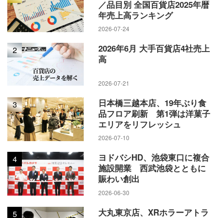
／品目別 全国百貨店2025年暦
年売上高ランキング
2026-07-24
2026年6月 大手百貨店4社売上
2
高
2026-07-21
日本橋三越本店、19年ぶり食
3
品フロア刷新 第1弾は洋菓子
エリアをリフレッシュ
2026-07-10
ヨドバシHD、池袋東口に複合
4
施設開業 西武池袋とともに
賑わい創出
2026-06-30
大丸東京店、XRホラーアトラ
5