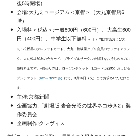
後5時閉場）
会場:大丸ミュージアム＜京都＞（大丸京都店6
階）
入場料＜税込＞:一般800円（600円）、大高生600
円（400円）、中学生以下無料
※ （ ）内は前売および大
丸・松坂屋のクレジットカード、大丸・松坂屋アプリ会員のサファイアラン
ク、大丸松坂屋友の会カード、ブライダルサークル会員証をお持ちの方のご
優待料金です。※前売り券は、ローソンチケット（Lコード:52295）およびセ
ブンチケット（
http://7ticket.jp
）にて、3月16日（火）までお求めいただけま
す。
主催:京都新聞
企画協力:「劇場版 岩合光昭の世界ネコ歩き2」製
作委員会
企画制作:クレヴィス