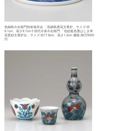
色鍋島今右衛門技術保存会 「色鍋島唐花文香炉」サイズ:径
9.1cm、高さ9.7cm十四代今泉今右衛門 「色絵藍色墨はじき草
花更紗文香炉台」サイズ:径17.8cm、高さ1.2cm
価格:38万5000
円