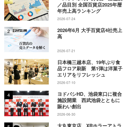
／品目別 全国百貨店2025年暦
年売上高ランキング
2026-07-24
2026年6月 大手百貨店4社売上
2
高
2026-07-21
日本橋三越本店、19年ぶり食
3
品フロア刷新 第1弾は洋菓子
エリアをリフレッシュ
2026-07-10
ヨドバシHD、池袋東口に複合
4
施設開業 西武池袋とともに
賑わい創出
2026-06-30
大丸東京店、XRホラーアトラ
5