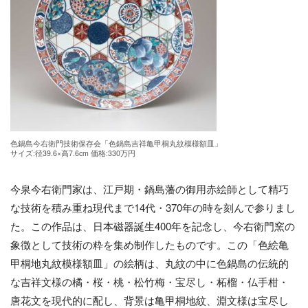
色鍋島今右衛門技術保存会「色鍋島吉祥亀甲桐丸紋模様額皿」
サイズ:径39.6×高7.6cm 価格:330万円
今泉今右衛門家は、江戸期・鍋島藩の御用赤絵師として精巧
な技術を積み重ね現代まで14代・370年の時を刻んで参りまし
た。この作品は、日本磁器誕生400年を記念し、今右衛門窯の
象徴として技術の粋を集め制作したものです。この「色絵亀
甲桐地丸紋模様額皿」の絵柄は、丸紋の中に色鍋島の伝統的
な吉祥文様の橘・桜・桃・松竹梅・宝尽し・柘榴・仏手柑・
唐花文を現代的に配し、背景は亀甲桐地紋、淵文様は宝尽し