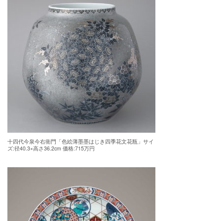
十四代今泉今右衛門「色絵薄墨墨はじき四季花文花瓶」サイ
ズ:径40.3×高さ36.2cm 価格:715万円