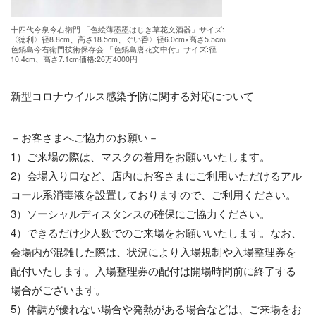
十四代今泉今右衛門 「色絵薄墨墨はじき草花文酒器」サイズ:
〈徳利〉径8.8cm、高さ18.5cm、ぐい呑〉径6.0cm×高さ5.5cｍ
色鍋島今右衛門技術保存会 「色鍋島唐花文中付」サイズ:径
10.4cm、高さ7.1cm価格:26万4000円
新型コロナウイルス感染予防に関する対応について
－お客さまへご協力のお願い－
1）ご来場の際は、マスクの着用をお願いいたします。
2）会場入り口など、店内にお客さまにご利用いただけるアル
コール系消毒液を設置しておりますので、ご利用ください。
3）ソーシャルディスタンスの確保にご協力ください。
4）できるだけ少人数でのご来場をお願いいたします。なお、
会場内が混雑した際は、状況により入場規制や入場整理券を
配付いたします。入場整理券の配付は開場時間前に終了する
場合がございます。
5）体調が優れない場合や発熱がある場合などは、ご来場をお