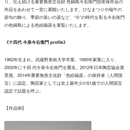
り、伝え続ける重要無形文化財 色鍋島今右衛門技術保存会の
作品をあわせて一堂に展観いたします。ひなまつりや端午の
節句の飾り、季節の装いの器など、“今”の時代を彩る今右衛門
の色鍋島による色絵磁器を展覧いたします。
《十四代 今泉今右衛門 profile》
1962年生まれ。武蔵野美術大学卒業。1990年家業に入り、
2002年に十四 代今泉今右衛門を襲名。2012年日本陶芸協会賞
受賞。2014年重要無形文化財「色絵磁器」の保持者（人間国
宝）に認定。陶芸家としては史上最年少の51歳での人間国宝
認定で話題を呼ぶ。
【作品例】