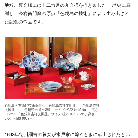
地紋、裏文様には十二カ月の丸文様を描きました。 歴史に感
謝し、今右衛門窯の原点「色鍋島の技術」により生み出され
た記念の作品です。
色鍋島今右衛門技術保存会「色鍋島吉祥文姫皿」「色鍋島吉祥
文殿皿」1.「色鍋島吉祥文姫皿」サイズ:径22.0×15.0cm、高さ
3.3cm 2.「色鍋島吉祥文殿皿」サイズ:径22.0×16.0cm、高さ
3.6cm 価格:99万円
1698年徳川綱吉の養女が水戸家に嫁ぐときに献上されたとい