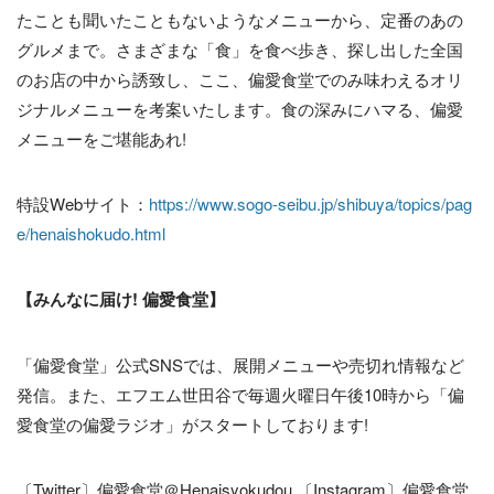
たことも聞いたこともないようなメニューから、定番のあの
グルメまで。さまざまな「食」を食べ歩き、探し出した全国
のお店の中から誘致し、ここ、偏愛食堂でのみ味わえるオリ
ジナルメニューを考案いたします。食の深みにハマる、偏愛
メニューをご堪能あれ!
特設Webサイト：
https://www.sogo-seibu.jp/shibuya/topics/pag
e/henaishokudo.html
【みんなに届け! 偏愛食堂】
「偏愛食堂」公式SNSでは、展開メニューや売切れ情報など
発信。また、エフエム世田谷で毎週火曜日午後10時から「偏
愛食堂の偏愛ラジオ」がスタートしております!
〔Twitter〕偏愛食堂＠Henaisyokudou 〔Instagram〕偏愛食堂