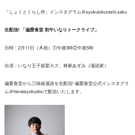
「しょくとくらし作」インスタグラム＠syokutokurashi.saku
生配信! 「偏愛食堂 初午いなりトークライブ」
日時：2月11日（木祝）①午後3時②午後5時
出演：いなり王子坂梨カズ、林家あずみ（漫談家）
偏愛食堂から三味線漫談を生配信! 偏愛食堂公式インスタグラ
ム＠henaisyokudouで配信いたします。