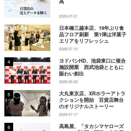
高
2026-07-21
日本橋三越本店、19年ぶり食
3
品フロア刷新 第1弾は洋菓子
エリアをリフレッシュ
2026-07-10
ヨドバシHD、池袋東口に複合
4
施設開業 西武池袋とともに
賑わい創出
2026-06-30
大丸東京店、XRホラーアトラ
5
クションを開始 百貨店舞台
のオリジナルストーリー
2026-07-17
高島屋、「タカシマヤローズ
6