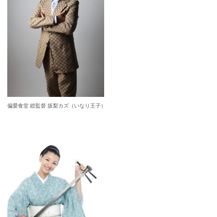
偏愛食堂 総監督 坂梨カズ（いなり王子）