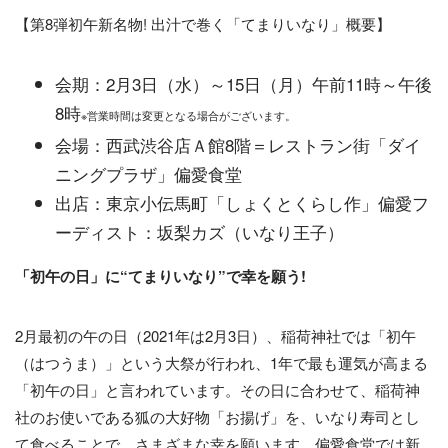
【第8弾初午新名物! 出汁で巻く「てまりいなり」概要】
会期：2月3日（水）～15日（月）午前11時～午後
8時
※営業時間は変更となる場合がございます。
会場：西武渋谷店Ａ館8階＝レストラン街「ダイ
ニングプラザ」偏愛食堂
出店：東京小伝馬町「しょくとくらし作」偏愛フ
ーディスト：坂梨カズ（いなり王子）
「初午の日」に“てまりいなり”で幸を願う!
2月最初の午の日（2021年は2月3日）、稲荷神社では「初午
（はつうま）」という大祭が行われ、1年で最も運気が高まる
「初午の日」と言われています。その日に合わせて、稲荷神
社のお使いである狐の大好物「お揚げ」を、いなり寿司とし
て食べることで、さまざまな幸を願います。偏愛食堂では新