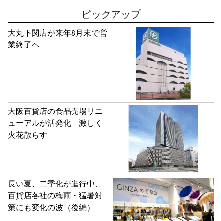
ピックアップ
大丸下関店が来年8月末で営
業終了へ
大阪百貨店の食品売場リニ
ューアルが活発化 激しく
火花散らす
長い夏、二季化が進行中、
百貨店各社の梅雨・猛暑対
策にも変化の波（後編）