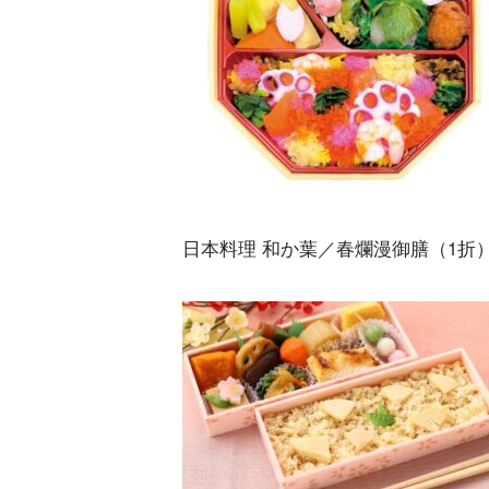
日本料理 和か葉／春爛漫御膳（1折）1