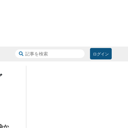
ログイン
グ
会か