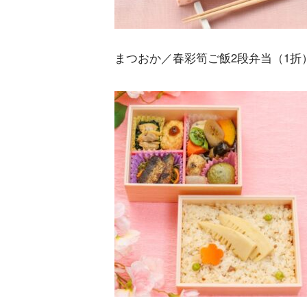
まつおか／春彩筍ご飯2段弁当（1折）