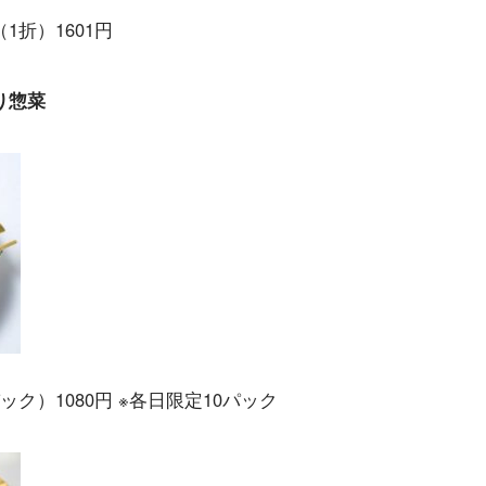
折）1601円
り惣菜
ク）1080円 ※各日限定10パック