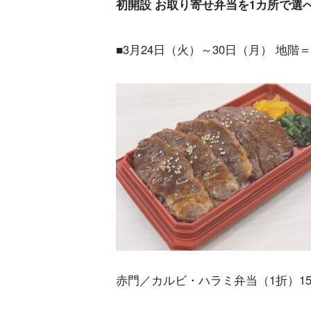
初開設 お取り寄せ弁当を1カ所で選
■3月24日（火）～30日（月） 地
赤門／カルビ・ハラミ弁当（1折）150