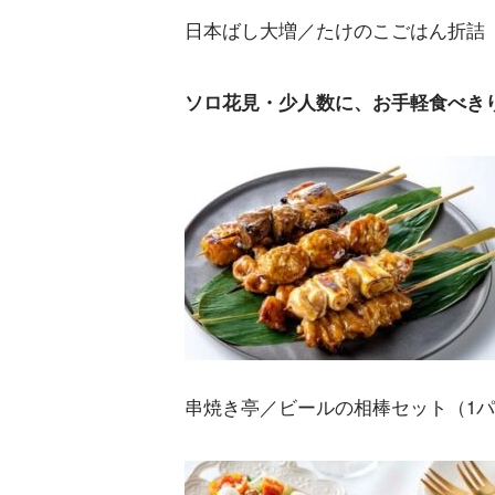
日本ばし大増／たけのこごはん折詰（1
ソロ花見・少人数に、お手軽食べき
串焼き亭／ビールの相棒セット（1パッ