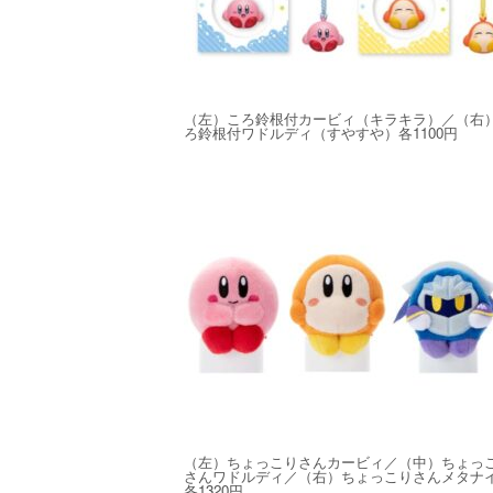
（左）ころ鈴根付カービィ（キラキラ）／（右
ろ鈴根付ワドルディ（すやすや）各1100円
（左）ちょっこりさんカービィ／（中）ちょっ
さんワドルディ／（右）ちょっこりさんメタナ
各1320円