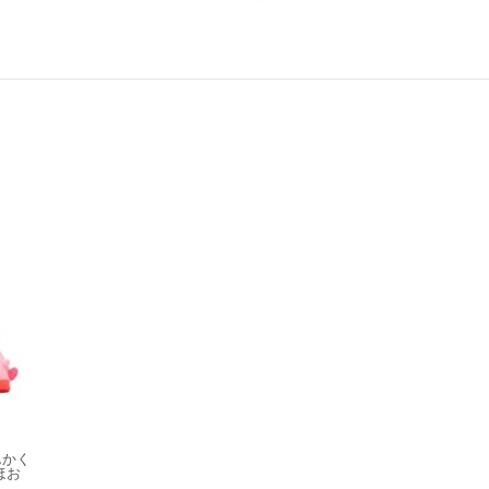
んかく
ほお