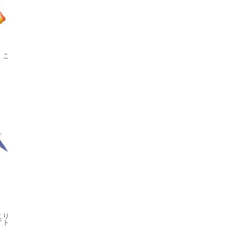
）こ
こり
イト