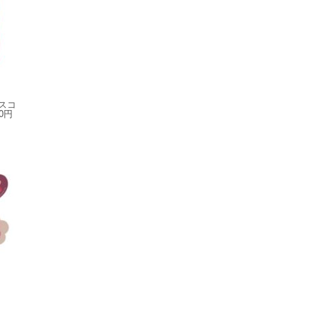
マスコ
0円