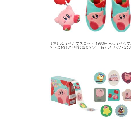
（左）ふうせんマスコット 1980円 ※ふうせん
ットはおひとり様3点まで／（右）スリッパ 253