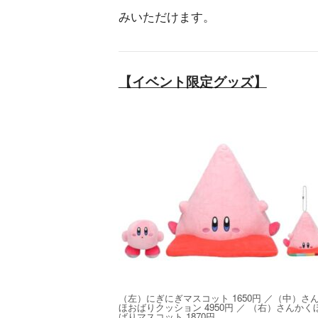
みいただけます。
【イベント限定グッズ】
（左）にぎにぎマスコット 1650円 ／（中）さ
ほおばりクッション 4950円 ／ （右）さんかく
ばりマスコット 1870円