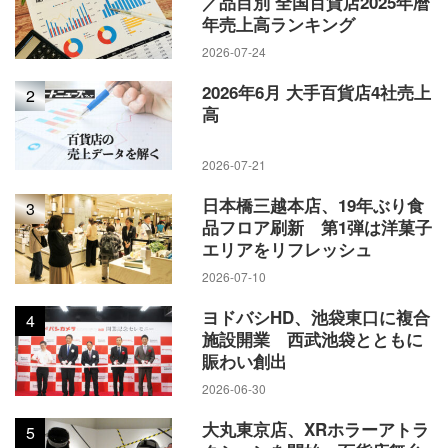
／品目別 全国百貨店2025年暦
年売上高ランキング
2026-07-24
2026年6月 大手百貨店4社売上
2
高
2026-07-21
日本橋三越本店、19年ぶり食
3
品フロア刷新 第1弾は洋菓子
エリアをリフレッシュ
2026-07-10
ヨドバシHD、池袋東口に複合
4
施設開業 西武池袋とともに
賑わい創出
2026-06-30
大丸東京店、XRホラーアトラ
5