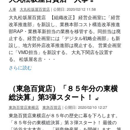
人事
大丸松坂屋百貨店
| 公開日: 2020/02/12 11:58
大丸松坂屋百貨店 【組織改正】 経営企画室に「経営
改革推進部」を新設し、業務本部コスト構造改革推進
部RAP・業務革新担当の業務を移管する。同担当は廃
止する。経営企画室には「デジタル戦略企画部」も新
設し、地方郊外店改革推進部は廃止する。 営業企画室
に「VMD担当」を新設する。 大丸下関店を設置す
る。 松坂屋名古・・・
さらに読む
（東急百貨店）「８５年分の東横
総決算」第3弾スタート！
東急百貨店東横店
東急百貨店
| 公開日: 2020/02/10 12:27
東急百貨店東横店が８５年の歴史に幕を下ろします。
「８５年分の東横総決算」第３弾スタート！ 最後の
「渋谷大古本市」、「福島物産展」を開催します。 第