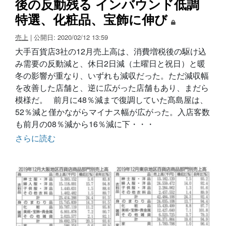
後の反動残る インバウンド低調
特選、化粧品、宝飾に伸び
売上
| 公開日: 2020/02/12 13:59
大手百貨店3社の12月売上高は、消費増税後の駆け込
み需要の反動減と、休日2日減（土曜日と祝日）と暖
冬の影響が重なり、いずれも減収だった。ただ減収幅
を改善した店舗と、逆に広がった店舗もあり、まだら
模様だ。 前月に48％減まで復調していた髙島屋は、
52％減と僅かながらマイナス幅が広がった。入店客数
も前月の08％減から16％減に下・・・
さらに読む