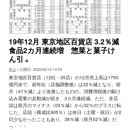
19年12月 東京地区百貨店 3.2％減
食品2カ月連続増 惣菜と菓子け
ん引
売上
| 公開日: 2020/02/12 13:53
東京地区百貨店（12社・25店）の12月売上高は1750
億円余で、前年比（店舗調整後）は32％減となり、前
月（47％減）より改善したものの、消費増税後の駆け
込み需要の反動減が続き、3カ月連続減。ただ、非店
頭は前月のマイナス（03％減）から32％のプラスに転
じた。店頭（構成比905％）は休日（土曜・祝日）が2
日少なかったこともあり、38％減（前月52％減）だ
っ・・・