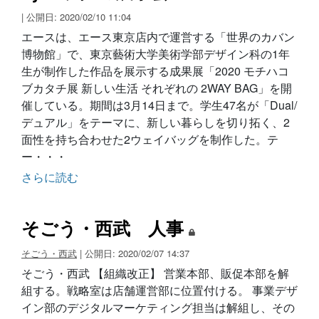
| 公開日: 2020/02/10 11:04
エースは、エース東京店内で運営する「世界のカバン
博物館」で、東京藝術大学美術学部デザイン科の1年
生が制作した作品を展示する成果展「2020 モチハコ
ブカタチ展 新しい生活 それぞれの 2WAY BAG」を開
催している。期間は3月14日まで。学生47名が「Dual/
デュアル」をテーマに、新しい暮らしを切り拓く、2
面性を持ち合わせた2ウェイバッグを制作した。テ
ー・・・
さらに読む
そごう・西武 人事
そごう・西武
| 公開日: 2020/02/07 14:37
そごう・西武 【組織改正】 営業本部、販促本部を解
組する。戦略室は店舗運営部に位置付ける。 事業デザ
イン部のデジタルマーケティング担当は解組し、その