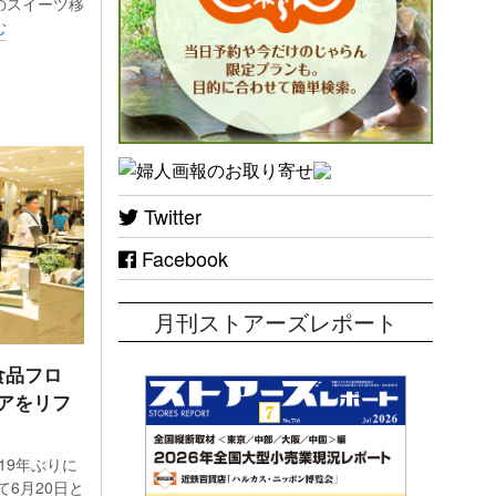
のスイーツ移
えたり
む
は駅
はあふ
リエイ
Twitter
「東
Facebook
がいる
ープン
月刊ストアーズレポート
食品フロ
アをリフ
はオ
品を購
19年ぶりに
る貴重
6月20日と