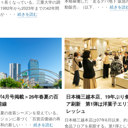
本格稼働した「走るデパ地下 阪急
高さを出してレイアウトしたり、極力夏らしいカラーで揃
年々長くなっている。三重大学の調
動販売」（以下、・・・
続きを読
982年から2023年までの42年間
“魅せる”ことを意識した。メイン会場であるスクエアゼロ
間が・・・
続きを読む
の吹き抜け空間ともあってトラフィック量も多い。通行客
特性を生かし、より多くの客を取り組む策を講じた。各ク
い、来場客は前回を上回る約4000人となった。
「顧客接点の拡大」を挙げる。その1つ目は「新客獲得」。
が集まってくる場所。ここでしか出会えない新しいお客様
の交通拠点での発信に、勝算があると判断した。実際にオ
心に作品に見入る人もいたという。
ポ4月号掲載＞26年春夏の百
日本橋三越本店、19年ぶり
前線
ア刷新 第1弾は洋菓子エリ
。参加したクリエイターの活動拠点は大阪がメインで、中に
レッシュ
春夏の改装シーズンを迎えている。
。東京在住のファンにとっては、直接クリエイターから作
ビジョンに基づく「百貨店価値の再
日本橋三越本店は07年6月以来、約
、クリエイターにとっても、自身のファンと直に交流でき
令和の新しい・・・
続きを読む
食品フロアを刷新する。第1弾として