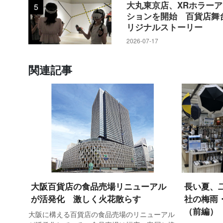
大丸東京店、XRホラー
5
で、物販、ワークショップ、ライブ
ションを開始 百貨店舞
リジナルストーリー
2026-07-17
スクエアゼロでは昨年11月に初開催。「Local
CREATORS VILLAGE～」を
関連記事
づくりを行い、卸をするメーカーも
中山陽介氏は「普段にはない直接、
クトに生かせるという声をもらった」
2回目となる今回は前回とは異なり、
エイター達が参加した。開催場所はスク
開催時間も前回の来場客の動きを踏ま
大阪百貨店の食品売場リニューアル
長い夏、
た。
が活発化 激しく火花散らす
社の梅雨
（前編）
大阪に構える百貨店の食品売場のリニューアル