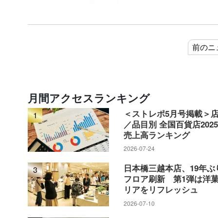
前のニ
月間アクセスランキング
＜ストレポ5月号掲載＞
1
／品目別 全国百貨店202
夏らしい装いを打ち出し、往来する人達の関心
売上高ランキング
2026-07-24
新しいコミュニティを形成し、「顧
日本橋三越本店、19年ぶ
3
フロア刷新 第1弾は洋
クリエイターズヴィレッジは、202
リアをリフレッシュ
会える唯一無二のクリエイションと
2026-07-10
ジェクトとして展開。関西地方もし