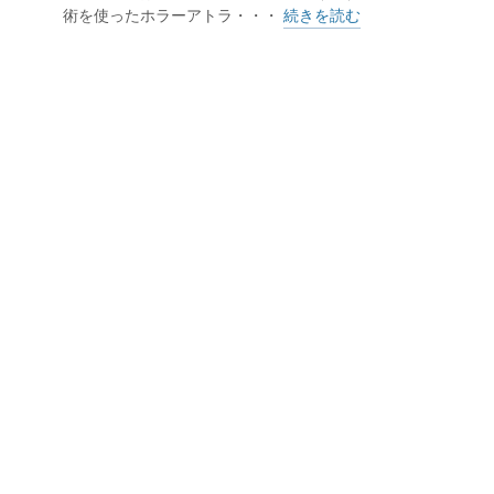
術を使ったホラーアトラ・・・
続きを読む
な場となっている。来場者の中には
そう。