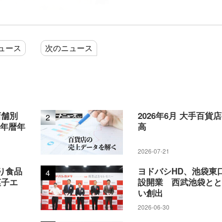
ュース
次のニュース
店舗別
2026年6月 大手百貨
2
5年暦年
高
を集める
2026-07-21
客接点の拡大」目指す
り食品
ヨドバシHD、池袋東
4
菓子エ
設開業 西武池袋と
1年10月に同店2階にオープンした。「次世代のクリエイター
い創出
触れ合うクリエイターとのコミュニティベース」を生み出
2026-06-30
くはオンラインで活躍するクリエイターが多く参加し、週