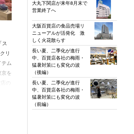
大丸下関店が来年8月末で
営業終了へ
大阪百貨店の食品売場リ
ニューアルが活発化 激
しく火花散らす
「ス
長い夏、二季化が進行
代クリ
中、百貨店各社の梅雨・
イテム
猛暑対策にも変化の波
（後編）
東京を
長い夏、二季化が進行
貨店の
中、百貨店各社の梅雨・
猛暑対策にも変化の波
（前編）