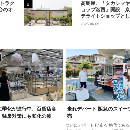
アトラク
高島屋、「タカシマ
6
配信、展示会、トークショーなど様々なイベントを行って
台のオ
ョップ洛西」開設 
テライトショップと
2026-06-05
 Creators Department～powered by 阪神梅田本店
テーマに展示販売を行った。前回は大阪府と連携し、通常はBtoB
揃って出店した。シーズン雑貨・アクセサリー営業部バイ
接客販売する機会を得たことで、顧客動向がわかり、次の
と話す。期間中の来場客は3000人を超え、大盛況となっ
普段からBtoCで作品を販売し、すでにファンも付いている
エアゼロに加え、歩いて数秒の場所にあるchikakitaも
えて、開始と終了時間を1時間ずつ伸ばして11～21時に設
二季化が進行中、百貨店各
走れデパート 阪急のスイー
・猛暑対策にも変化の波
売
ついにデパートも“走る”時代である