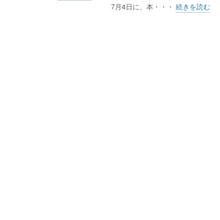
7月4日に、本・・・
続きを読む
、仕事の昼休み中に来て、仕事終わりに再度足を運んだ人