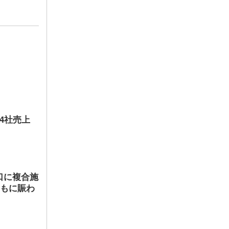
店4社売上
口に複合施
ともに賑わ
に出
すプロ
替わり