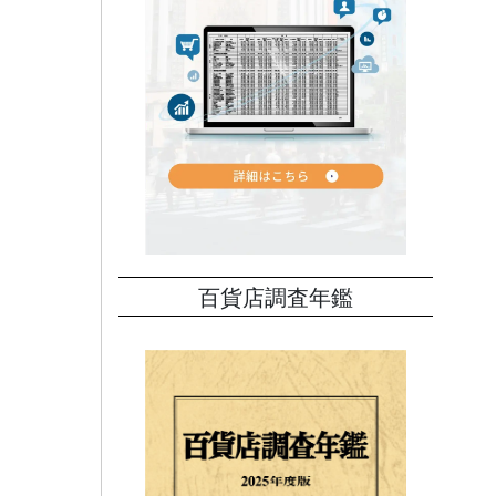
まで関
ァンの
て自分
。出
百貨店調査年鑑
点で、
って交
創作活