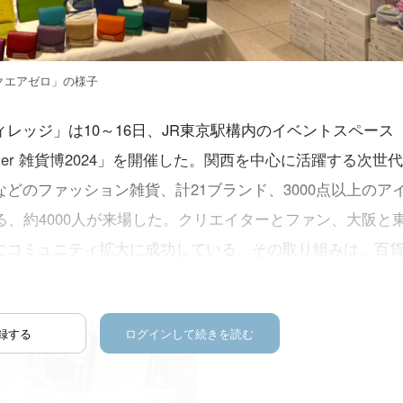
クエアゼロ」の様子
レッジ」は10～16日、JR東京駅構内のイベントスペース
ummer 雑貨博2024」を開催した。関西を中心に活躍する次世
どのファッション雑貨、計21ブランド、3000点以上のア
る、約4000人が来場した。クリエイターとファン、大阪と
にコミュニティ拡大に成功している。その取り組みは、百
。
録する
ログインして続きを読む