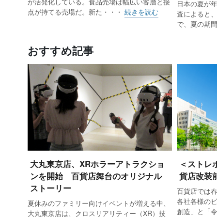
が活発化している。食品売場は幅広い客層と接
スペース内の装飾や商品は、あえて
日本の夏が
点が持てる売場だ。新た・・・
続きを読む
査によると、1
とシーズン性を打ち出し、彩り豊かに
で、夏の期
構内のほぼ中央に位置し、東京駅初
おすすめ記事
れ返るほどいるとはいえ、その立地
ターのファンをはじめ大勢の客で賑わ
イベントの狙いについて、中山氏は
京駅というと、今では世界中から人
のではないか」（中山氏）日本屈指
前から閉鎖用のポールをよけて、熱
大丸東京店、XRホラーアトラクショ
＜ストレ
ンを開始 百貨店舞台のオリジナル
貨店改装
2つ目は「既存顧客への接点提供」
ストーリー
百貨店では
ンライン上で活動している人もいる
各社各様の
夏休みのファミリー向けイベントが増える中、
入できるまたとないチャンス。一方
創造」と「
大丸東京店は、クロスリアリティー（XR）技