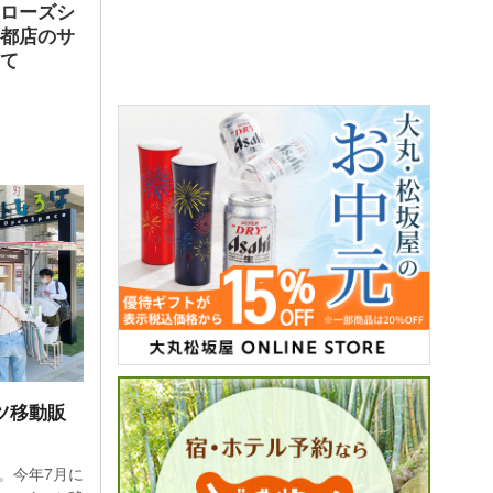
ヤローズシ
いる。
京都店のサ
して
でもの
ヤーの
プロダ
た。
クリ
利用。
定し
ツ移動販
。今年7月に