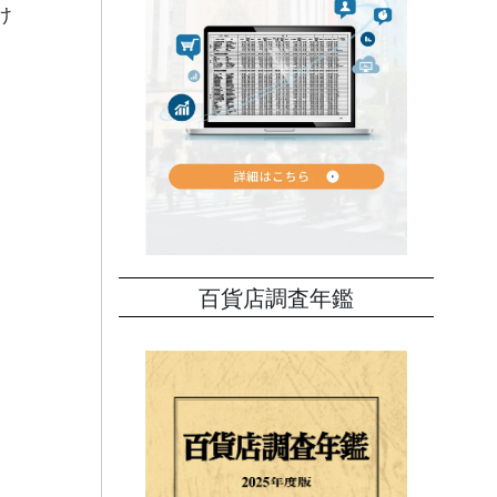
け
百貨店調査年鑑