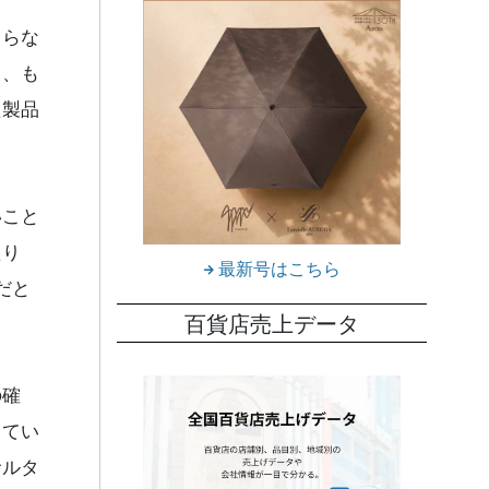
さらな
と、も
た製品
いこと
たり
最新号はこちら
だと
百貨店売上データ
の確
してい
サルタ