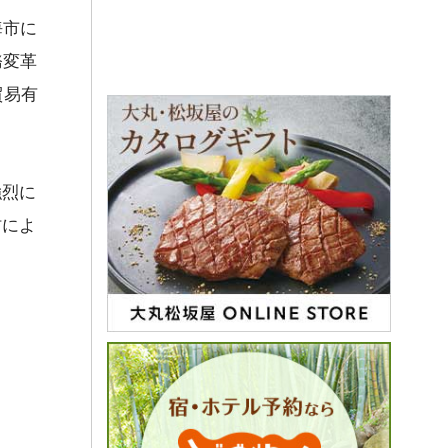
海市に
務変革
貿易有
強烈に
材によ