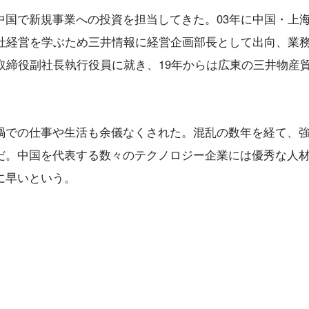
中国で新規事業への投資を担当してきた。03年に中国・上
会社経営を学ぶため三井情報に経営企画部長として出向、業
取締役副社長執行役員に就き、19年からは広東の三井物産
禍での仕事や生活も余儀なくされた。混乱の数年を経て、
だ。中国を代表する数々のテクノロジー企業には優秀な人
に早いという。