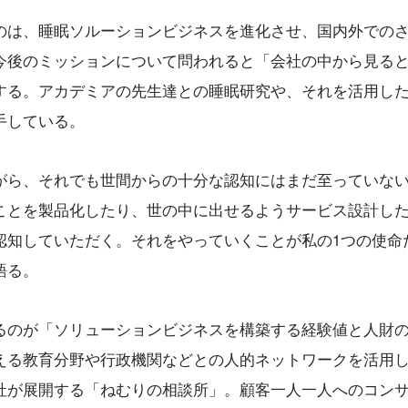
のは、睡眠ソルーションビジネスを進化させ、国内外での
今後のミッションについて問われると「会社の中から見る
する。アカデミアの先生達との睡眠研究や、それを活用し
手している。
がら、それでも世間からの十分な認知にはまだ至っていな
ことを製品化したり、世の中に出せるようサービス設計し
認知していただく。それをやっていくことが私の1つの使命
語る。
るのが「ソリューションビジネスを構築する経験値と人財
える教育分野や行政機関などとの人的ネットワークを活用
社が展開する「ねむりの相談所」。顧客一人一人へのコン