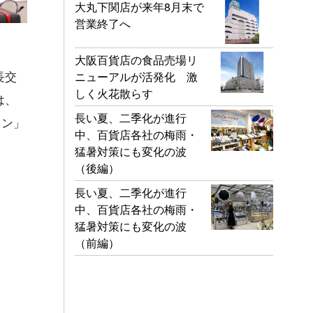
大丸下関店が来年8月末で
営業終了へ
大阪百貨店の食品売場リ
長交
ニューアルが活発化 激
しく火花散らす
は、
長い夏、二季化が進行
ョン」
中、百貨店各社の梅雨・
猛暑対策にも変化の波
（後編）
長い夏、二季化が進行
中、百貨店各社の梅雨・
猛暑対策にも変化の波
（前編）