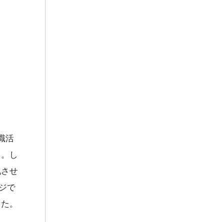
職活
」。し
化させ
ジで
った。