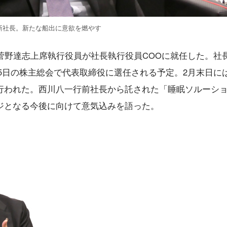
新社長。新たな船出に意欲を燃やす
菅野達志上席執行役員が社長執行役員COOに就任した。社
月25日の株主総会で代表取締役に選任される予定。2月末日に
行われた。西川八一行前社長から託された「睡眠ソルーシ
ジとなる今後に向けて意気込みを語った。