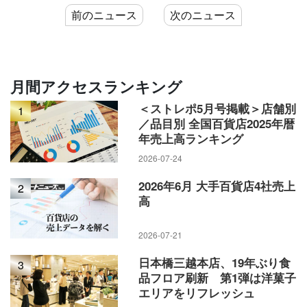
前のニュース
次のニュース
永住者を含めて、海外に3カ月以上滞在する日本人が最も多い
のは約42万人の米国。次いで中国、豪州、タイ、カナダと続
く。中でもカナダは21年から22年にかけ5％近くも増加した。
トルドー政権が医療や建設などの領域で高度人材が逼迫する
月間アクセスランキング
状況を踏まえ、移民受け入れを積極化。「移民に寛容な国」
＜ストレポ5月号掲載＞店舗別
1
とのイメージが日本人富裕層の移住も後押ししている。
／品目別 全国百貨店2025年暦
年売上高ランキング
2026-07-24
3億円近い家を現金購入
2026年6月 大手百貨店4社売上
2
高
「子供達がもう日本に帰りたくないというぐらいこちらの生
活を気に入っている」
2026-07-21
カナダのトロント郊外に妻と子供2人の家族4人で暮らす50代
日本橋三越本店、19年ぶり食
3
品フロア刷新 第1弾は洋菓子
の製造業の社長はそう話す。超富裕層であるこの男性は昨
エリアをリフレッシュ
年、約2億7000万円の地下1階地上3階建ての豪邸をキャッシュ