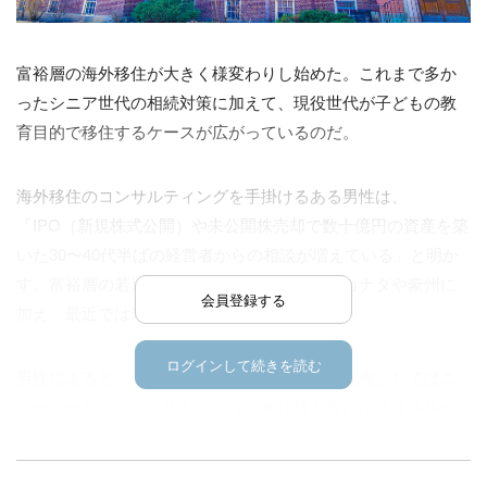
富裕層の海外移住が大きく様変わりし始めた。これまで多か
ったシニア世代の相続対策に加えて、現役世代が子どもの教
育目的で移住するケースが広がっているのだ。
海外移住のコンサルティングを手掛けるある男性は、
「IPO（新規株式公開）や未公開株売却で数十億円の資産を築
いた30〜40代半ばの経営者からの相談が増えている」と明か
す。富裕層の若返りが進み、教育環境の良いカナダや豪州に
会員登録する
加え、最近では米ハワイも人気だ。
ログインして続きを読む
男性によると、上場企業オーナーに限ると移住先としてはニ
ュージーランドの一択だという。永住権を取れば居住義務が
ない上に、相続税も掛からない。ベネッセホールディングス
の創業家2代目、福武總一郎氏も同国在住だ。