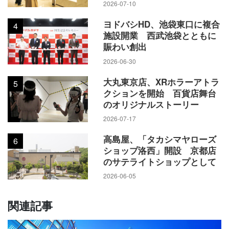
2026-07-10
で購入した。
ヨドバシHD、池袋東口に複合
4
施設開業 西武池袋とともに
2代目社長として北関東で従業員30人ほどの製造業を営んでい
賑わい創出
たが、会社を売却し21年夏にカナダに移住した。英語圏の
2026-06-30
国々を検討した中で、生活環境が良く、子供達が魅力を感じ
る学校があったのがカナダだった。
大丸東京店、XRホラーアトラ
5
クションを開始 百貨店舞台
のオリジナルストーリー
14歳の長女が通う私立学校はリーダーシップ教育を軸に据
2026-07-17
え、授業でプレゼンの機会も多い。生徒の出身国は数十カ国
に及ぶ。「施設が充実し少人数制で面倒見がとても良い」
高島屋、「タカシマヤローズ
6
（男性）だけに学費は高額だ。学年が上がるに連れて授業料
ショップ洛西」開設 京都店
のサテライトショップとして
も高くなり、8年生（日本の中学2年）時で年間約500万円が12
2026-06-05
年生（同高校3年）時には800〜900万円に跳ね上がる。
関連記事
それでも「子供達が良い先生や学友に恵まれ、将来はこちら
の穏やかで優しい社会風土の中で結婚して幸せになってくれ