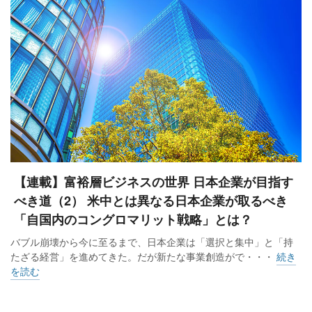
れば、親としては満足」（同）だという。
この男性は会社売却後に社長から会長に退き、カナダからは
週3日程度オンラインで会議に参加する。その傍ら、優れた日
本製品を取り扱うeコマース事業の会社を立ち上げようと準備
を進める。カナダには、革新的なビジネスアイデアに加え
て、政府指定のベンチャーキャピタルから投資を受けるなど
一定の要件を満たして起業すると、永住権が得られるプログ
ラムがある。「スタートアップビザ」と呼ばれ、男性も昨年
【連載】富裕層ビジネスの世界 日本企業が目指す
申請し結果待ちの状態だ。
べき道（2） 米中とは異なる日本企業が取るべき
「自国内のコングロマリット戦略」とは？
カナダは投資家向けの永住権発給プログラムを停止中のた
め、同国への永住を望む富裕層は、スタートアップビザ取得
バブル崩壊から今に至るまで、日本企業は「選択と集中」と「持
たざる経営」を進めてきた。だが新たな事業創造がで・・・
続き
を狙う。「40〜60代の日本人経営者が会社売却を機に、申請
を読む
するケースが増加している」と関係者は明かす。