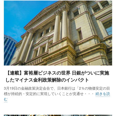
移住先として人気が根強い米国
米国も富裕層の移住先として人気が根強い。富裕層の課税逃
れを防ぐための多国間協定（CRS条項）には、日本を含む106
の国と地域が参加し金融口座情報を交換するが、米国は参加
していない。
「例えば法人税が安いデラウェア州やネバダ州にSPC（特定
目的会社）を設立して資産を移し、投資による富裕層向けの
ビザで永住権を取得。家族で移住すると、日本の国税当局は
【連載】富裕層ビジネスの世界 日銀がついに実施
相続税の徴税が難しい」（税理士）という。
したマイナス金利政策解除のインパクト
3月19日の金融政策決定会合で、日本銀行は「2％の物価安定の目
一方、これまで人気だったシンガポールは投資永住権の取得
標が持続的・安定的に実現していくことが見通せ・・・
続きを読
要件厳格化を3月に打ち出した。最低投資金額は従来比4倍の
む
1000万シンガポールドル（約10億4000万円）。富裕層の移住
が増え物価や不動産が値上がりしたため、条件の引き上げを