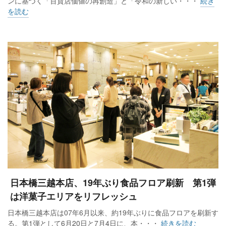
ンに基づく「百貨店価値の再創造」と「令和の新しい・・・
続き
を読む
日本橋三越本店、19年ぶり食品フロア刷新 第1弾
は洋菓子エリアをリフレッシュ
日本橋三越本店は07年6月以来、約19年ぶりに食品フロアを刷新す
る。第1弾として6月20日と7月4日に、本・・・
続きを読む