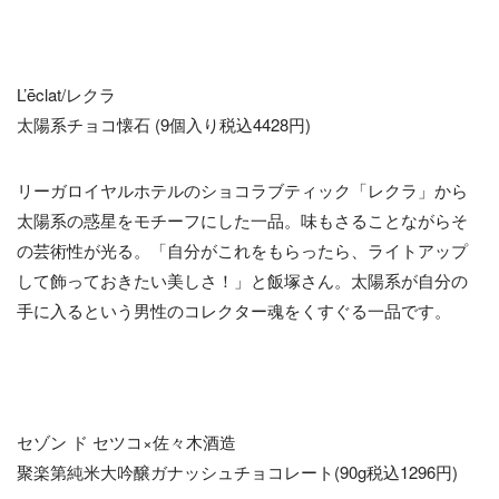
L’ēclat/レクラ
太陽系チョコ懐石 (9個入り税込4428円)
リーガロイヤルホテルのショコラブティック「レクラ」から
太陽系の惑星をモチーフにした一品。味もさることながらそ
の芸術性が光る。「自分がこれをもらったら、ライトアップ
して飾っておきたい美しさ！」と飯塚さん。太陽系が自分の
手に入るという男性のコレクター魂をくすぐる一品です。
セゾン ド セツコ×佐々木酒造
聚楽第純米大吟醸ガナッシュチョコレート(90g税込1296円)