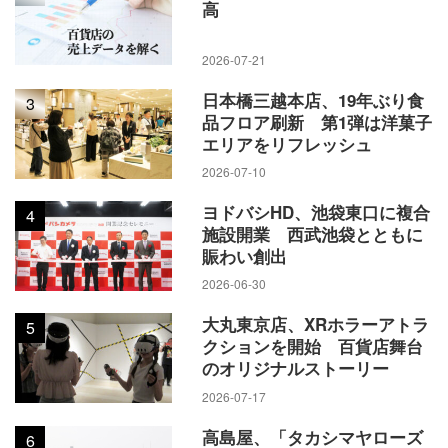
高
2026-07-21
日本橋三越本店、19年ぶり食
3
品フロア刷新 第1弾は洋菓子
エリアをリフレッシュ
2026-07-10
ヨドバシHD、池袋東口に複合
4
施設開業 西武池袋とともに
賑わい創出
2026-06-30
大丸東京店、XRホラーアトラ
5
クションを開始 百貨店舞台
のオリジナルストーリー
2026-07-17
高島屋、「タカシマヤローズ
6