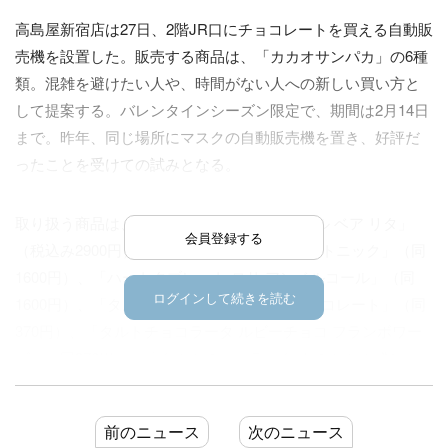
高島屋新宿店は27日、2階JR口にチョコレートを買える自動販
売機を設置した。販売する商品は、「カカオサンパカ」の6種
類。混雑を避けたい人や、時間がない人への新しい買い方と
して提案する。バレンタインシーズン限定で、期間は2月14日
まで。昨年、同じ場所にマスクの自動販売機を置き、好評だ
ったことを受けての試みとなる。
取り扱う商品は、カカオサンパカの「スモール ベア リタ」
会員登録する
（税込み2900円）、「ハートタブレット ジントニック」（同
1600円）、「ハートタブレット ロサ アンベルコール」（同
ログインして続きを読む
1600円）、「タルトチョコラータ ダークチョコレート」（同
370円）、「タルトチョコラータ ルビーチョコ フランボワー
ズ」（同370円）、「タルトチョコラータ 王のカカオ〝ショコ
ヌスコ〟Ⓡ」（同430円）の6種類を用意した。支払いは現金
のみ。
前のニュース
次のニュース