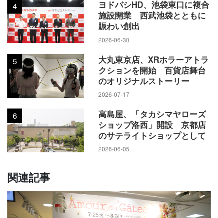
ヨドバシHD、池袋東口に複合
4
数を切り捨てた。例えば、スモール ベア リタは税込み2916円
施設開業 西武池袋とともに
賑わい創出
のところを2900円、ハートタブレット2種は同1620円のところ
を1600円としている。
2026-06-30
大丸東京店、XRホラーアトラ
5
新宿店は昨年8月から3カ月間、同じ場所にマスクの自動販売
クションを開始 百貨店舞台
のオリジナルストーリー
機を置いていた。「駅からすぐの場所にあるので、便利だ」
という声が多くの客から寄せられ、設置から時間が経つにつ
2026-07-17
れて認知度が上昇。拡販に繋がった。これを新しい販売方法
高島屋、「タカシマヤローズ
6
としてさらに活用できないかと考え、バレンタインデーのチ
ショップ洛西」開設 京都店
ョコレートに照準を合わせた。
のサテライトショップとして
2026-06-05
新宿店は11階の特設会場でも、通路幅を2メートル以上確保し
関連記事
たり、対面場所にはビニールシートを設置するなどコロナ対
策を講じてはいるが、それでも行列や混雑を避けたい人のた
めの買い物方法として訴求する。