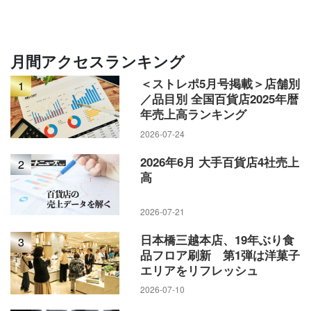
月間アクセスランキング
＜ストレポ5月号掲載＞店舗別
1
／品目別 全国百貨店2025年暦
年売上高ランキング
2026-07-24
2026年6月 大手百貨店4社売上
2
高
2026-07-21
「カカオサンパカ」の代表的な商品であるクマ型のチョコレ
日本橋三越本店、19年ぶり食
ートも販売する
3
品フロア刷新 第1弾は洋菓子
エリアをリフレッシュ
11階特設会場の催事「アムール・デュ・ショコラ」でも同じ
2026-07-10
商品を販売しているが、自販機の方は販売員の説明やブラン
ドの袋がなく、現金で支払う際の利便性も考慮し、価格の端