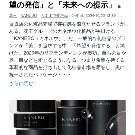
望の発信」と「未来への提示」
花王
KANEBO
カネボウ化粧品
| 公開日: 2024/10/22 13:36
百貨店の化粧品売場で存在感を際立たせるブランドが
ある。花王グループのカネボウ化粧品が手掛ける
「KANEBO（カネボウ）」だ。一般的な化粧品のブラ
ンドが「美」を追求する中、「希望を発信する」と掲
げた、2020年のリブランディングが奏功。自らの目や
唇、肌などを愛せるようになる、つまり希望を持てる
革新的な商品を打ち出して化粧品市場を席巻し、黒に
統一されたパッケージ・・・
さらに読む