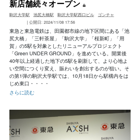
新店舗続々オープン
駒沢大学駅
池尻大橋駅
駒沢大学駅西口ビル
ゴンチャ
| 公開日: 2024/11/08 17:56
東急と東急電鉄は、田園都市線の地下区間にある「池
尻大橋」「三軒茶屋」「駒沢大学」「桜新町」「用
賀」の5駅を対象としたリニューアルプロジェクト
「Green UNDER GROUND」を進めている。開業後
40年以上経過した地下の5駅を刷新して、より心地よ
い空間につくり変え、賑わいを創出するのが狙い。そ
の第1弾の駒沢大学駅では、10月18日から駅構内をは
じめ東口・・・・
さらに読む