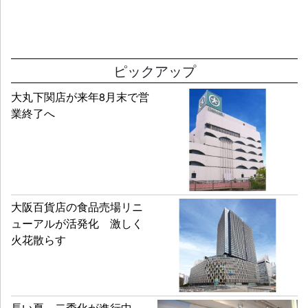
ピックアップ
大丸下関店が来年8月末で営
業終了へ
大阪百貨店の食品売場リニ
ューアルが活発化 激しく
火花散らす
長い夏、二季化が進行中、