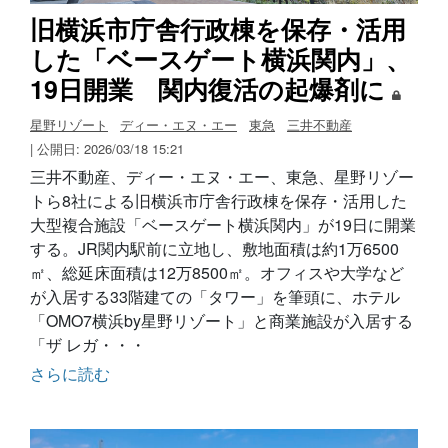
旧横浜市庁舎行政棟を保存・活用
した「ベースゲート横浜関内」、
19日開業 関内復活の起爆剤に
星野リゾート
ディー・エヌ・エー
東急
三井不動産
| 公開日: 2026/03/18 15:21
三井不動産、ディー・エヌ・エー、東急、星野リゾー
トら8社による旧横浜市庁舎行政棟を保存・活用した
大型複合施設「ベースゲート横浜関内」が19日に開業
する。JR関内駅前に立地し、敷地面積は約1万6500
㎡、総延床面積は12万8500㎡。オフィスや大学など
が入居する33階建ての「タワー」を筆頭に、ホテル
「OMO7横浜by星野リゾート」と商業施設が入居する
「ザ レガ・・・
さらに読む