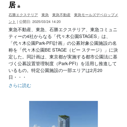
居
石勝エクステリア
東急
東急不動産
東急モールズデベロップメ
ント
| 公開日: 2025/03/24 14:20
東急不動産、東急、石勝エクステリア、東急コミュニ
ティーの4社からなる「代々木公園STAGES」は、
「代々木公園Park-PFI計画」の公募対象公園施設の名
称を「代々木公園BE STAGE（ビー ステージ）」に決
定した。同計画は、東京都が実施する都市公園法に基
づく公募設置管理制度（Park-PFI）を活用し推進して
いるもの。特定公園施設の一部エリアは2月20
日・・・
さらに読む