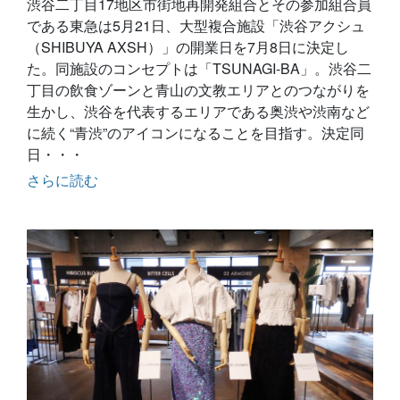
渋谷二丁目17地区市街地再開発組合とその参加組合員
である東急は5月21日、大型複合施設「渋谷アクシュ
（SHIBUYA AXSH）」の開業日を7月8日に決定し
た。同施設のコンセプトは「TSUNAGI-BA」。渋谷二
丁目の飲食ゾーンと青山の文教エリアとのつながりを
生かし、渋谷を代表するエリアである奥渋や渋南など
に続く“青渋”のアイコンになることを目指す。決定同
日・・・
さらに読む