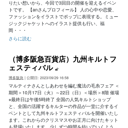
りたい想いから、今回で3回目の開催を迎えるイベン
トです。 【anさんプロフィール】 人の心中や恋愛、
ファッションをイラストでポップに表現する。ミュー
ジックジャケットへのイラスト提供も行い、福
岡・・・
さらに読む
（博多阪急百貨店）九州キルトフ
ェスティバル
博多阪急
| 公開日: 2023/09/29 16:58
マルティナさんとしあわせを編む魔法の毛糸フェア ＜
期間＞10月17日（火）～22日（日）＜場所＞8階 催場
※最終日は午後5時終了 全国の人気キルトショップ
と、全国の活躍するキルターの作品が一堂に介するイ
ベントとして九州キルトフェスティバルを開催いたし
ます。これからのクリスマスやお正月に向けたキット
も登場いたします。少しずつ時間を紡いでいくよう