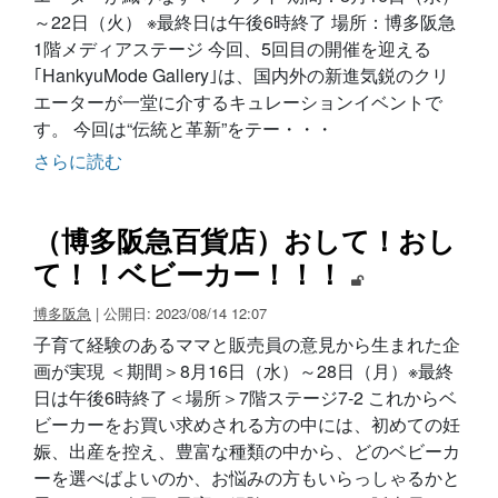
～22日（火） ※最終日は午後6時終了 場所：博多阪急
1階メディアステージ 今回、5回目の開催を迎える
｢HankyuMode Gallery｣は、国内外の新進気鋭のクリ
エーターが一堂に介するキュレーションイベントで
す。 今回は“伝統と革新”をテー・・・
さらに読む
（博多阪急百貨店）おして！おし
て！！ベビーカー！！！
博多阪急
| 公開日: 2023/08/14 12:07
子育て経験のあるママと販売員の意見から生まれた企
画が実現 ＜期間＞8月16日（水）～28日（月）※最終
日は午後6時終了＜場所＞7階ステージ7-2 これからベ
ビーカーをお買い求めされる方の中には、初めての妊
娠、出産を控え、豊富な種類の中から、どのベビーカ
ーを選べばよいのか、お悩みの方もいらっしゃるかと