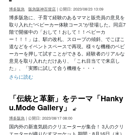
博多阪急
阪急阪神百貨店
| 公開日: 2023/08/23 13:09
博多阪急に、子育て経験のあるママと販売員の意見を
取り入れた“ベビーカー体験コース”が登場した。同店7
階で開催中の「おして！おして！！ベビーカ
ー！！！」は、駅の改札、スロープの傾斜、でこぼこ
道などをイベントスペースで再現。様々な機種のベビ
ーカーを押して試すことができる。経験者のリアルな
意見を取り入れただけあり、「これ目当てで来店し
た」、「実際に試して合う機種を・・・
さらに読む
「伝統と革新」をテーマ「Hanky
u.Mode Gallery」
博多阪急
| 公開日: 2023/08/17 08:00
国内外の新進気鋭のクリエーターが集合！ 3人のクリ
エーターが織りなすマーケット 期間：8月16日（水）