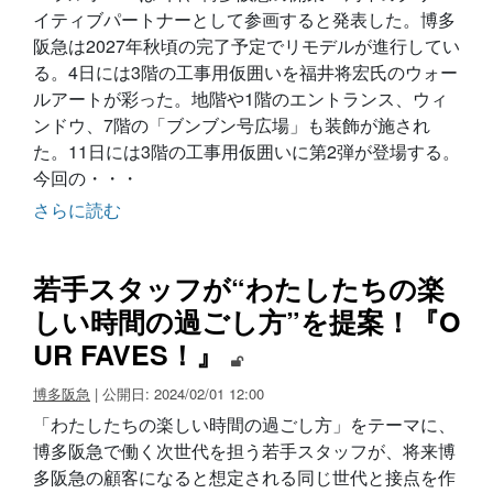
イティブパートナーとして参画すると発表した。博多
阪急は2027年秋頃の完了予定でリモデルが進行してい
る。4日には3階の工事用仮囲いを福井将宏氏のウォー
ルアートが彩った。地階や1階のエントランス、ウィ
ンドウ、7階の「ブンブン号広場」も装飾が施され
た。11日には3階の工事用仮囲いに第2弾が登場する。
今回の・・・
さらに読む
若手スタッフが“わたしたちの楽
しい時間の過ごし方”を提案！『O
UR FAVES！』
博多阪急
| 公開日: 2024/02/01 12:00
「わたしたちの楽しい時間の過ごし方」をテーマに、
博多阪急で働く次世代を担う若手スタッフが、将来博
多阪急の顧客になると想定される同じ世代と接点を作