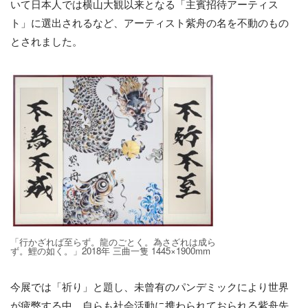
いて日本人では横山大観以来となる「主賓招待アーティス
ト」に選出されるなど、アーティスト紫舟の名を不動のもの
とされました。
「行かざれば至らず。龍のごとく。為さざれは成ら
ず。鯉の如く。」2018年 三曲一隻 1445×1900mm
今展では「祈り」と題し、未曾有のパンデミックにより世界
が疲弊する中、自らも社会活動に携わられておられる紫舟先