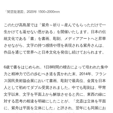
「闇雲龍運図」2020年 1500×2000mm
このたび高島屋では「紫舟～祈り～産んでもらっただけで一
生かけても返せない恩がある」を開催いたします。日本の伝
統文化である「書」を書画、彫刻、メディアアートへと昇華
させながら、文字の持つ感情や理を表現される紫舟さんは、
作品を通じて世界へと日本文化を発信し続けておられます。
6歳で書をはじめられ、1日8時間の稽古によって培われた集中
力と精神力で己の歩むべき道を貫かれた末、2014年、フラン
ス国民美術協会展において書画、彫刻で最高位、金賞を日本
人として初めてダブル受賞されました。中でも彫刻は、甲冑
文字以来、文字を平面上から解放させると共に、東西の線に
対する思考の相違を明確にしたことが、「北斎は立体を平面
に、紫舟は平面を立体にした」と評され、翌年にも同展にお