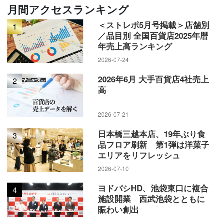
月間アクセスランキング
＜ストレポ5月号掲載＞店舗別
1
／品目別 全国百貨店2025年暦
年売上高ランキング
2026-07-24
2026年6月 大手百貨店4社売上
2
高
2026-07-21
日本橋三越本店、19年ぶり食
3
品フロア刷新 第1弾は洋菓子
エリアをリフレッシュ
2026-07-10
ヨドバシHD、池袋東口に複合
4
施設開業 西武池袋とともに
賑わい創出